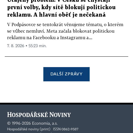
Utajený problém. V Česku se chystají
první volby, kdy sítě blokují politickou
reklamu. A hlavní oběť je nečekaná
V Podpásovce se tentokrát věnujeme tématu, o kterém
se vůbec nemluví. Meta začala blokovat politickou
reklamu na Facebooku a Instagramu a...
7. 8. 2026 ▪ 55:23 min.
DALŠÍ ZPRÁVY
©
1996-2026
Economia, a.s.
Hospodářské noviny (print) ISSN 0862-9587