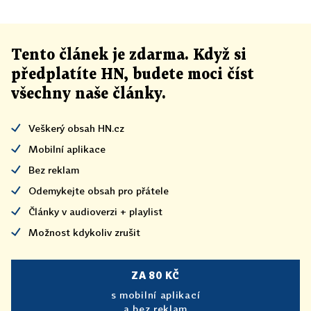
Tento článek
je
zdarma. Když si
předplatíte HN, budete moci číst
všechny naše články
.
Veškerý obsah HN.cz
Mobilní aplikace
Bez reklam
Odemykejte obsah pro přátele
Články v audioverzi + playlist
Možnost kdykoliv zrušit
ZA 80 KČ
s mobilní aplikací
a bez reklam