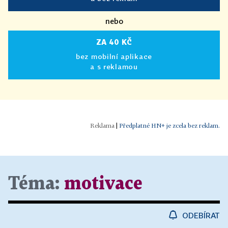
nebo
ZA 40 KČ
bez mobilní aplikace
a s reklamou
|
Předplatné HN+ je zcela bez reklam.
Téma:
motivace
ODEBÍRAT