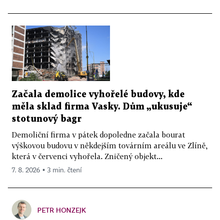
Začala demolice vyhořelé budovy, kde
měla sklad firma Vasky. Dům „ukusuje“
stotunový bagr
Demoliční firma v pátek dopoledne začala bourat
výškovou budovu v někdejším továrním areálu ve Zlíně,
která v červenci vyhořela. Zničený objekt...
7. 8. 2026 ▪ 3 min. čtení
PETR HONZEJK