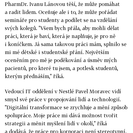
PharmDr. Ivanu Lánovou těší, že může pomáhat
a radit lidem. Oceňuje ale i to, že může pořádat
semináře pro studenty a podílet se na vzdělání
svých kolegů. "Všem bych přála, aby mohli dělat
práci, která je baví, která je naplňuje, je pro ně
i koníčkem. Já sama takovou práci mám, splnilo se
mi mé dětské i studentské přání. Největším
oceněním pro mě je poděkování a úsměv mých
pacientů, pro které tu jsem, a potlesk studentů,
kterým přednáším," říká.
Vedoucí IT oddělení v Nestlé Pavel Moravec vidí
smysl své práce v propojování lidí a technologií.
"Digitální transformace se zrychluje a mění způsob
spolupráce. Moje práce mi dává možnost tvořit
strategii a měnit myšlení lidí v okolí," říká
a dodává, že práce pro korporaci není stereotypní.