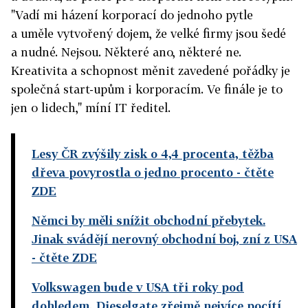
"Vadí mi házení korporací do jednoho pytle
a uměle vytvořený dojem, že velké firmy jsou šedé
a nudné. Nejsou. Některé ano, některé ne.
Kreativita a schopnost měnit zavedené pořádky je
společná start-upům i korporacím. Ve finále je to
jen o lidech," míní IT ředitel.
Lesy ČR zvýšily zisk o 4,4 procenta, těžba
dřeva povyrostla o jedno procento
- čtěte
ZDE
Němci by měli snížit obchodní přebytek.
Jinak svádějí nerovný obchodní boj, zní z USA
- čtěte ZDE
Volkswagen bude v USA tři roky pod
dohledem, Dieselgate zřejmě nejvíce pocítí