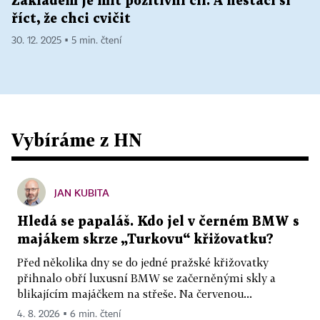
Základem je mít pozitivní cíl. A nestačí si
říct, že chci cvičit
30. 12. 2025 ▪ 5 min. čtení
Vybíráme z HN
JAN KUBITA
Hledá se papaláš. Kdo jel v černém BMW s
majákem skrze „Turkovu“ křižovatku?
Před několika dny se do jedné pražské křižovatky
přihnalo obří luxusní BMW se začerněnými skly a
blikajícím majáčkem na střeše. Na červenou...
4. 8. 2026 ▪ 6 min. čtení