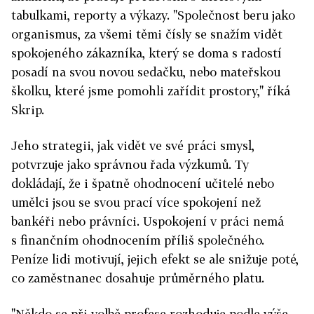
tabulkami, reporty a výkazy. "Společnost beru jako
organismus, za všemi těmi čísly se snažím vidět
spokojeného zákazníka, který se doma s radostí
posadí na svou novou sedačku, nebo mateřskou
školku, které jsme pomohli zařídit prostory," říká
Skrip.
Jeho strategii, jak vidět ve své práci smysl,
potvrzuje jako správnou řada výzkumů. Ty
dokládají, že i špatně ohodnocení učitelé nebo
umělci jsou se svou prací více spokojení než
bankéři nebo právníci. Uspokojení v práci nemá
s finančním ohodnocením příliš společného.
Peníze lidi motivují, jejich efekt se ale snižuje poté,
co zaměstnanec dosahuje průměrného platu.
"Někdo se při volbě profese rozhoduje podle výše