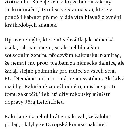
ztotožnila. "Snižuje se riziko, že budou zákony
diskriminační," tvrdí se ve stanovisku, které v
pondělí kabinet přijme. Vláda vítá hlavně zlevnění
krátkodobých známek.
Upravené mýto, které už schválila jak německá
vláda, tak parlament, se ale nelíbí dalším
sousedním zemím, především Rakousku. Namítají,
že nemají nic proti platbám za německé dálnice, ale
žádají stejné podmínky pro řidiče ze všech zemí
EU. "Nemáme nic proti mýtnému systému. Ale když
mají být Rakušané znevýhodněni, musíme proti
tomu zakročit," řekl už dřív rakouský ministr
dopravy Jörg Leichtfried.
Rakušané už několikrát zopakovali, že žalobu
podají, i kdyby se Evropská komise nakonec