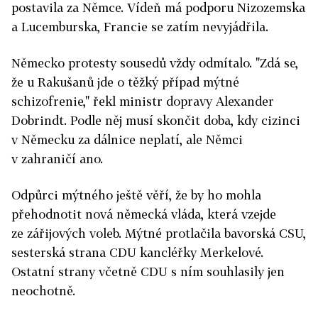
postavila za Němce. Vídeň má podporu Nizozemska
a Lucemburska, Francie se zatím nevyjádřila.
Německo protesty sousedů vždy odmítalo. "Zdá se,
že u Rakušanů jde o těžký případ mýtné
schizofrenie," řekl ministr dopravy Alexander
Dobrindt. Podle něj musí skončit doba, kdy cizinci
v Německu za dálnice neplatí, ale Němci
v zahraničí ano.
Odpůrci mýtného ještě věří, že by ho mohla
přehodnotit nová německá vláda, která vzejde
ze zářijových voleb. Mýtné protlačila bavorská CSU,
sesterská strana CDU kancléřky Merkelové.
Ostatní strany včetně CDU s ním souhlasily jen
neochotně.