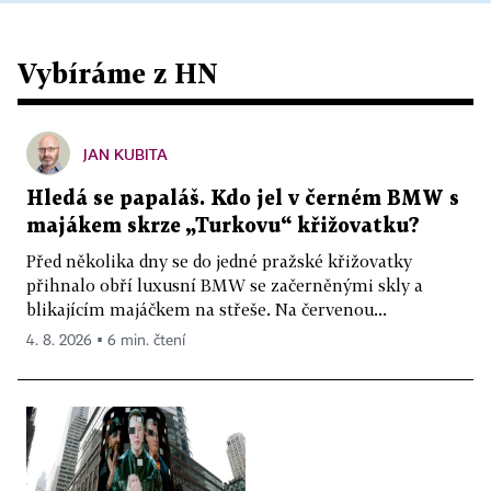
Vybíráme z HN
JAN KUBITA
Hledá se papaláš. Kdo jel v černém BMW s
majákem skrze „Turkovu“ křižovatku?
Před několika dny se do jedné pražské křižovatky
přihnalo obří luxusní BMW se začerněnými skly a
blikajícím majáčkem na střeše. Na červenou...
4. 8. 2026 ▪ 6 min. čtení