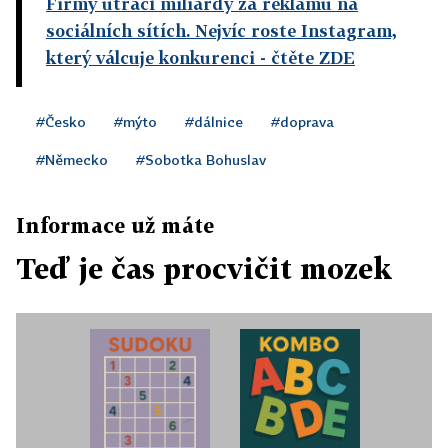
Firmy utrácí miliardy za reklamu na
sociálních sítích. Nejvíc roste Instagram,
který válcuje konkurenci
- čtěte ZDE
#Česko
#mýto
#dálnice
#doprava
#Německo
#Sobotka Bohuslav
Informace už máte
Teď je čas procvičit mozek