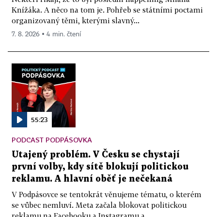
Knížáka. A něco na tom je. Pohřeb se státními poctami
organizovaný těmi, kterými slavný...
7. 8. 2026 ▪ 4 min. čtení
55:23
PODCAST PODPÁSOVKA
Utajený problém. V Česku se chystají
první volby, kdy sítě blokují politickou
reklamu. A hlavní oběť je nečekaná
V Podpásovce se tentokrát věnujeme tématu, o kterém
se vůbec nemluví. Meta začala blokovat politickou
reklamu na Facebooku a Instagramu a...