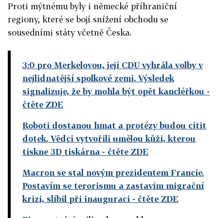
Proti mýtnému byly i německé příhraniční
regiony, které se bojí snížení obchodu se
sousedními státy včetně Česka.
3:0 pro Merkelovou, její CDU vyhrála volby v
nejlidnatější spolkové zemi. Výsledek
signalizuje, že by mohla být opět kancléřkou
-
čtěte ZDE
Roboti dostanou hmat a protézy budou cítit
dotek. Vědci vytvořili umělou kůži, kterou
tiskne 3D tiskárna
- čtěte ZDE
Macron se stal novým prezidentem Francie.
Postavím se terorismu a zastavím migrační
krizi, slíbil při inauguraci
- čtěte ZDE