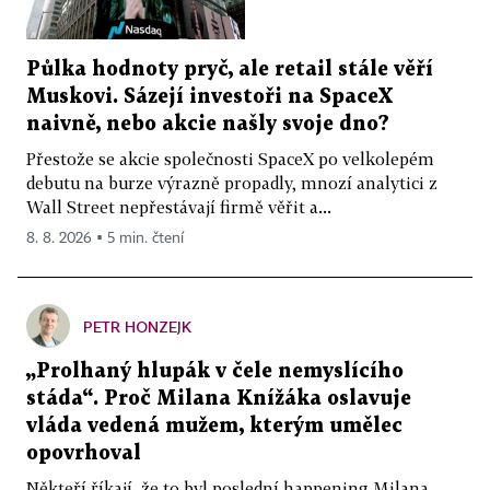
Půlka hodnoty pryč, ale retail stále věří
Muskovi. Sázejí investoři na SpaceX
naivně, nebo akcie našly svoje dno?
Přestože se akcie společnosti SpaceX po velkolepém
debutu na burze výrazně propadly, mnozí analytici z
Wall Street nepřestávají firmě věřit a...
8. 8. 2026 ▪ 5 min. čtení
PETR HONZEJK
„Prolhaný hlupák v čele nemyslícího
stáda“. Proč Milana Knížáka oslavuje
vláda vedená mužem, kterým umělec
opovrhoval
Někteří říkají, že to byl poslední happening Milana