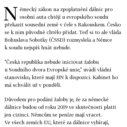
N
ěmecký zákon na zpoplatnění dálnic pro
osobní auta chtějí u evropského soudu
překazit sousední země v čele s Rakouskem. Česko
se k nim původně chtělo přidat. Teď si to ale vláda
Bohuslava Sobotky (ČSSD) rozmyslela a Němce
k soudu nejspíš hnát nebude.
"Česká republika nebude iniciovat žalobu
u Soudního dvora Evropské unie," uvádí vládní
stanovisko, které mají HN k dispozici. Kabinet ho
má schválit už v pondělí.
Důvodem pro podání žaloby je, že za německé
dálnice budou od roku 2019 ve skutečnosti platit
jen cizinci. Němcům se peníze mají vracet.
Ve všech zemích EU, které za dálnice vybírají,