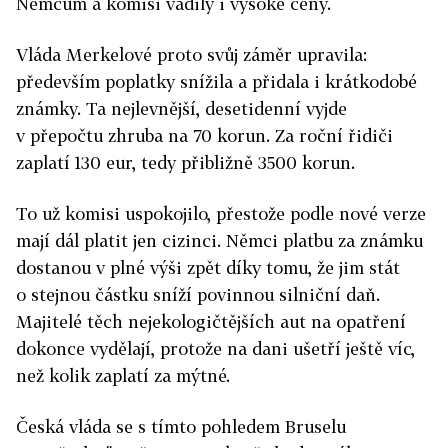
Němcům a komisi vadily i vysoké ceny.
Vláda Merkelové proto svůj záměr upravila:
především poplatky snížila a přidala i krátkodobé
známky. Ta nejlevnější, desetidenní vyjde
v přepočtu zhruba na 70 korun. Za roční řidiči
zaplatí 130 eur, tedy přibližně 3500 korun.
To už komisi uspokojilo, přestože podle nové verze
mají dál platit jen cizinci. Němci platbu za známku
dostanou v plné výši zpět díky tomu, že jim stát
o stejnou částku sníží povinnou silniční daň.
Majitelé těch nejekologičtějších aut na opatření
dokonce vydělají, protože na dani ušetří ještě víc,
než kolik zaplatí za mýtné.
Česká vláda se s tímto pohledem Bruselu