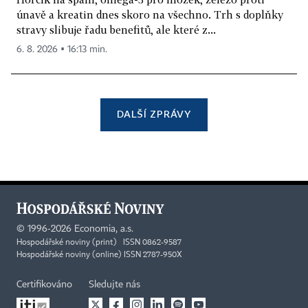
únavě a kreatin dnes skoro na všechno. Trh s doplňky
stravy slibuje řadu benefitů, ale které z...
6. 8. 2026 ▪ 16:13 min.
DALŠÍ ZPRÁVY
©
1996-2026
Economia, a.s.
Hospodářské noviny (print) ISSN 0862-9587
Hospodářské noviny (online) ISSN 2787-950X
Certifikováno
Sledujte nás