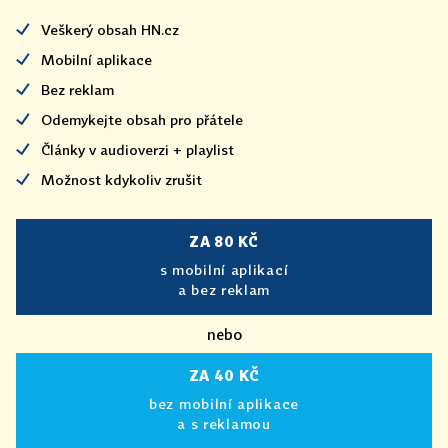
Veškerý obsah HN.cz
Mobilní aplikace
Bez reklam
Odemykejte obsah pro přátele
Články v audioverzi + playlist
Možnost kdykoliv zrušit
ZA 80 KČ
s mobilní aplikací
a bez reklam
nebo
ZA 40 KČ
bez mobilní aplikace
a s reklamou