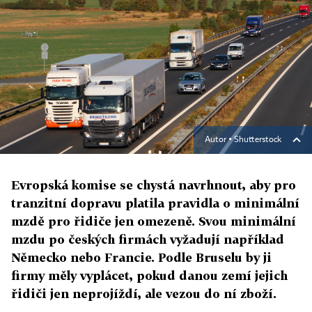
Autor ▪
Shutterstock
Evropská komise se chystá navrhnout, aby pro
tranzitní dopravu platila pravidla o minimální
mzdě pro řidiče jen omezeně. Svou minimální
mzdu po českých firmách vyžadují například
Německo nebo Francie. Podle Bruselu by ji
firmy měly vyplácet, pokud danou zemí jejich
řidiči jen neprojíždí, ale vezou do ní zboží.