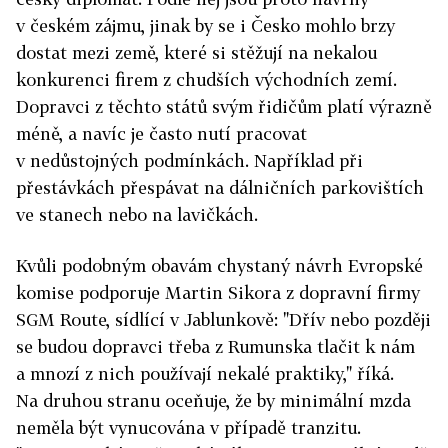
v českém zájmu, jinak by se i Česko mohlo brzy
dostat mezi země, které si stěžují na nekalou
konkurenci firem z chudších východních zemí.
Dopravci z těchto států svým řidičům platí výrazně
méně, a navíc je často nutí pracovat
v nedůstojných podmínkách. Například při
přestávkách přespávat na dálničních parkovištích
ve stanech nebo na lavičkách.
Kvůli podobným obavám chystaný návrh Evropské
komise podporuje Martin Sikora z dopravní firmy
SGM Route, sídlící v Jablunkově: "Dřív nebo později
se budou dopravci třeba z Rumunska tlačit k nám
a mnozí z nich používají nekalé praktiky," říká.
Na druhou stranu oceňuje, že by minimální mzda
neměla být vynucována v případě tranzitu.