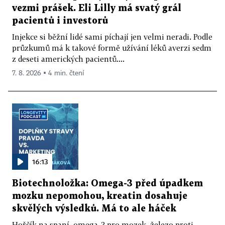
vezmi prášek. Eli Lilly má svatý grál
pacientů i investorů
Injekce si běžní lidé sami píchají jen velmi neradi. Podle
průzkumů má k takové formě užívání léků averzi sedm
z deseti amerických pacientů....
7. 8. 2026 ▪ 4 min. čtení
16:13
Biotechnoložka: Omega-3 před úpadkem
mozku nepomohou, kreatin dosahuje
skvělých výsledků. Má to ale háček
Hořčík na spaní, omega-3 pro mozek, železo proti