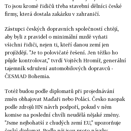
To jsou kromě řidičů třeba stavební dělníci české
firmy, která dostala zakázku v zahraničí.
Zástupci českých dopravních společností chtějí,
aby byli z pravidel o minimální mzdě vyňati
všichni řidiči, nejen ti, kteří danou zemí jen
projíždějí. "Je to polovičaté řešení. Jen těžko ho
půjde kontrolovat," tvrdí Vojtěch Hromíř, generální
tajemník sdružení automobilových dopravců ­
ČESMAD Bohemia.
Totéž budou podle diplomatů při projednávání
změn obhajovat Maďaři nebo Poláci. Česko naopak
podle zdrojů HN návrh podpoří, pokud v něm
komise na poslední chvíli neudělá nějaké změny.
"Jsme nejbohatší z chudých zemí EU," upozorňuje
český diplomat. Podle něj jsou proto návrhy