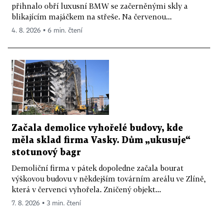
přihnalo obří luxusní BMW se začerněnými skly a
blikajícím majáčkem na střeše. Na červenou...
4. 8. 2026 ▪ 6 min. čtení
Začala demolice vyhořelé budovy, kde
měla sklad firma Vasky. Dům „ukusuje“
stotunový bagr
Demoliční firma v pátek dopoledne začala bourat
výškovou budovu v někdejším továrním areálu ve Zlíně,
která v červenci vyhořela. Zničený objekt...
7. 8. 2026 ▪ 3 min. čtení