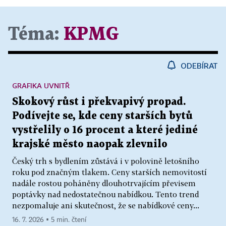
Téma:
KPMG
ODEBÍRAT
GRAFIKA UVNITŘ
Skokový růst i překvapivý propad.
Podívejte se, kde ceny starších bytů
vystřelily o 16 procent a které jediné
krajské město naopak zlevnilo
Český trh s bydlením zůstává i v polovině letošního
roku pod značným tlakem. Ceny starších nemovitostí
nadále rostou poháněny dlouhotrvajícím převisem
poptávky nad nedostatečnou nabídkou. Tento trend
nezpomaluje ani skutečnost, že se nabídkové ceny...
16. 7. 2026 ▪ 5 min. čtení