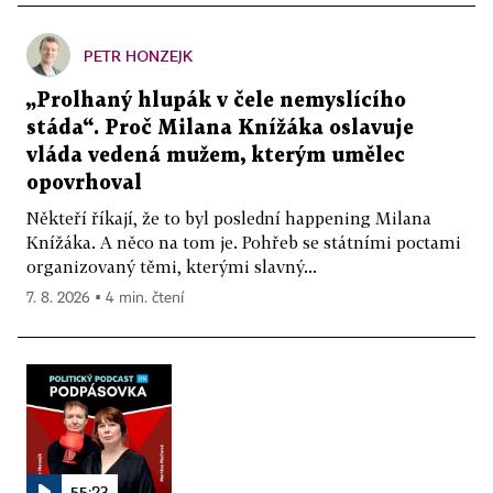
PETR HONZEJK
„Prolhaný hlupák v čele nemyslícího
stáda“. Proč Milana Knížáka oslavuje
vláda vedená mužem, kterým umělec
opovrhoval
Někteří říkají, že to byl poslední happening Milana
Knížáka. A něco na tom je. Pohřeb se státními poctami
organizovaný těmi, kterými slavný...
7. 8. 2026 ▪ 4 min. čtení
55:23