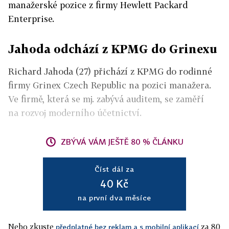
manažerské pozice z firmy Hewlett Packard
Enterprise.
Jahoda odchází z KPMG do Grinexu
Richard Jahoda (27) přichází z KPMG do rodinné
firmy Grinex Czech Republic na pozici manažera.
Ve firmě, která se mj. zabývá auditem, se zaměří
na rozvoj moderního účetnictví.
ZBÝVÁ VÁM JEŠTĚ 80 % ČLÁNKU
Číst dál za
40 Kč
na první dva měsíce
Nebo zkuste
za 80
předplatné bez reklam a s mobilní aplikací