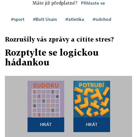
Máte již předplatné?
Přihlaste se
#sport
#Bolt Usain
#atletika
#odchod
Rozrušily vás zprávy a cítíte stres?
Rozptylte se logickou
hádankou
HRÁT
HRÁT