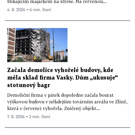
blikajícím majáčkem na střeše. Na červenou...
4. 8. 2026 ▪ 6 min. čtení
Začala demolice vyhořelé budovy, kde
měla sklad firma Vasky. Dům „ukusuje“
stotunový bagr
Demoliční firma v pátek dopoledne začala bourat
výškovou budovu v někdejším továrním areálu ve Zlíně,
která v červenci vyhořela. Zničený objekt...
7. 8. 2026 ▪ 3 min. čtení