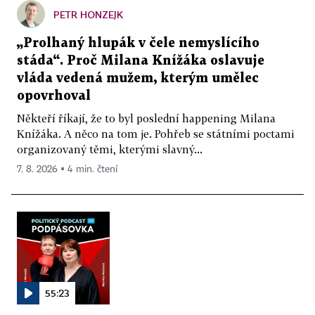
PETR HONZEJK
„Prolhaný hlupák v čele nemyslícího
stáda“. Proč Milana Knížáka oslavuje
vláda vedená mužem, kterým umělec
opovrhoval
Někteří říkají, že to byl poslední happening Milana
Knížáka. A něco na tom je. Pohřeb se státními poctami
organizovaný těmi, kterými slavný...
7. 8. 2026 ▪ 4 min. čtení
55:23