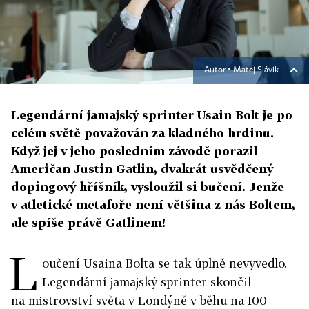
Autor ▪
Matej Slávik
Legendární jamajský sprinter Usain Bolt je po
celém světě považován za kladného hrdinu.
Když jej v jeho posledním závodě porazil
Američan Justin Gatlin, dvakrát usvědčený
dopingový hříšník, vysloužil si bučení. Jenže
v atletické metafoře není většina z nás Boltem,
ale spíše právě Gatlinem!
L
oučení Usaina Bolta se tak úplně nevyvedlo.
Legendární jamajský sprinter skončil
na mistrovství světa v Londýně v běhu na 100