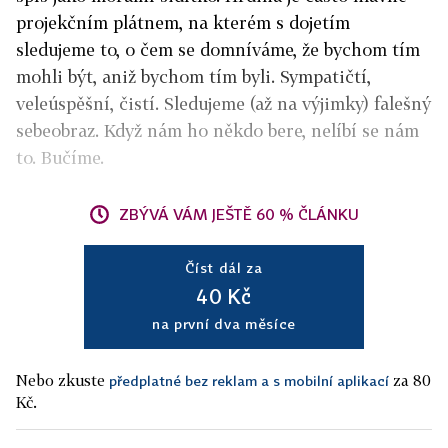
projekčním plátnem, na kterém s dojetím
sledujeme to, o čem se domníváme, že bychom tím
mohli být, aniž bychom tím byli. Sympatičtí,
veleúspěšní, čistí. Sledujeme (až na výjimky) falešný
sebeobraz. Když nám ho někdo bere, nelíbí se nám
to. Bučíme.
ZBÝVÁ VÁM JEŠTĚ 60 % ČLÁNKU
Číst dál za
40 Kč
na první dva měsíce
Nebo zkuste
za 80
předplatné bez reklam a s mobilní aplikací
Kč.