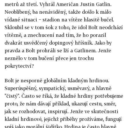
metrů až třetí. Vyhrál Američan Justin Gatlin.
Neoblíbený, ba nenáviděný, takže došlo k málo
vídané situaci − stadion na vítěze hlasitě bučel.
Skloubil se v tom šok z toho, že idol Bolt neodchází
vítězně, a znechucení nad tím, že ho porazil
dvakrát usvědčený dopingový hříšník. Jako by
pravda a Bolt prohráli se lží a Gatlinem. Jenže
neznělo v tom bučení přece jen trochu
pokrytectví?
Bolt je nesporně globálním kladným hrdinou.
Superúspěšný, sympatický, usměvavý, a hlavně
"čistý". Často se říká, že kladné hrdiny potřebujeme
proto, že nám dávají příklad, ukazují cestu, směr,
jak se rozhodovat, inspirují. Jenže ve skutečnosti
kladní hrdinové, jejichž příběhy prožíváme, fungují
spíš jako morální šidítko. Hrdina je často hlavně