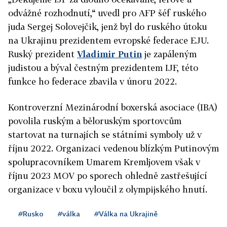
odvážné rozhodnutí,“ uvedl pro AFP šéf ruského
juda Sergej Solovejčik, jenž byl do ruského útoku
na Ukrajinu prezidentem evropské federace EJU.
Ruský prezident
Vladimir Putin
je zapáleným
judistou a býval čestným prezidentem IJF, této
funkce ho federace zbavila v únoru 2022.
Kontroverzní Mezinárodní boxerská asociace (IBA)
povolila ruským a běloruským sportovcům
startovat na turnajích se státními symboly už v
říjnu 2022. Organizaci vedenou blízkým Putinovým
spolupracovníkem Umarem Kremljovem však v
říjnu 2023 MOV po sporech ohledně zastřešující
organizace v boxu vyloučil z olympijského hnutí.
#Rusko
#válka
#Válka na Ukrajině