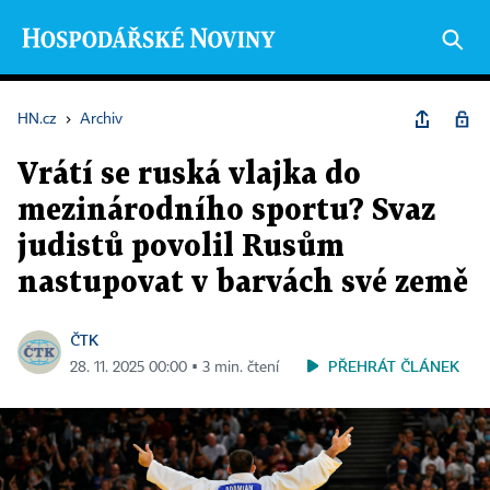
HN.cz
›
Archiv
Vrátí se ruská vlajka do
mezinárodního sportu? Svaz
judistů povolil Rusům
nastupovat v barvách své země
ČTK
PŘEHRÁT ČLÁNEK
28. 11. 2025 00:00 ▪ 3 min. čtení