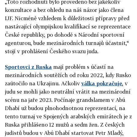
„Toto rozhodnutí bylo provedeno bez jakékoliv
konzultace a bez ohledu na náš názor jako člena
IJF. Nicméně vzhledem k důležitosti přípravy před
nastávající olympijskou kvalifikací se reprezentace
České republiky, po dohodě s Národní sportovní
agenturou, bude mezinárodních turnajů účastnit,“
stojí v prohlášení Českého svazu juda.
Sportovci z Ruska
mají problém s účastí na
mezinárodních soutěžích od roku 2022, kdy Rusko
zaútočilo na Ukrajinu. Ačkoliv
válka pokračuje
, v
judu se mohli jako neutrální vrátit na mezinárodní
scénu na jaře 2023. Počínaje grandslamem v Abú
Dhabí už budou plnohodnotnou reprezentací, na
tento turnaj ve Spojených arabských emirátech je z
Ruska přihlášeno 12 mužů a sedm žen. Z českých
judistů budou v Abú Dhabí startovat Petr Mladý,