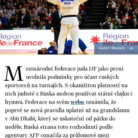
Autor ▪
Reuters
M
ezinárodní federace juda IJF jako první
uvolnila podmínky pro účast ruských
sportovců na turnajích. S okamžitou platností na
nich judisté z Ruska mohou používat státní vlajku i
hymnu. Federace na svém
webu
oznámila, že
poprvé se nová pravidla uplatní už na grandslamu
v Abú Dhabí, který se uskuteční od pátku do
neděle. Ruská strana toto rozhodnutí podle
agentury AFP označila za průlomové mezi