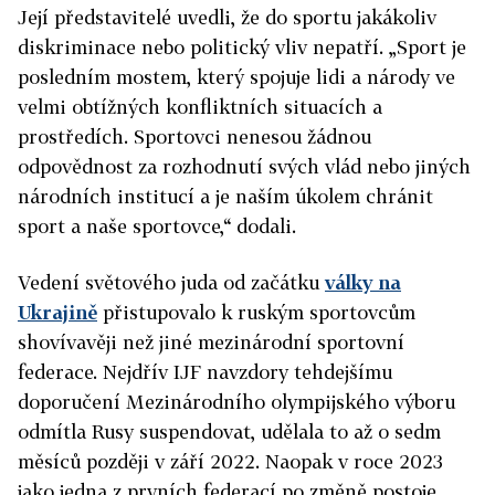
Její představitelé uvedli, že do sportu jakákoliv
diskriminace nebo politický vliv nepatří. „Sport je
posledním mostem, který spojuje lidi a národy ve
velmi obtížných konfliktních situacích a
prostředích. Sportovci nenesou žádnou
odpovědnost za rozhodnutí svých vlád nebo jiných
národních institucí a je naším úkolem chránit
sport a naše sportovce,“ dodali.
Vedení světového juda od začátku
války na
Ukrajině
přistupovalo k ruským sportovcům
shovívavěji než jiné mezinárodní sportovní
federace. Nejdřív IJF navzdory tehdejšímu
doporučení Mezinárodního olympijského výboru
odmítla Rusy suspendovat, udělala to až o sedm
měsíců později v září 2022. Naopak v roce 2023
jako jedna z prvních federací po změně postoje