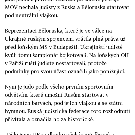
MOV nechala judisty z Ruska a Běloruska startovat
pod neutrální vlajkou.
Reprezentaci Běloruska, které je ve válce na
Ukrajině ruským spojencem, vrátila plná práva už
před loňským MS v Budapešti. Ukrajinští judisté
kvůli tomu šampionát bojkotovali. Na loňských OH
v Paříži ruští judisté nestartovali, protože
podmínky pro svou účast označili jako ponižující.
Nyní je judo podle všeho prvním sportovním
odvětvím, které umožní Rusům startovat v
národních barvách, pod jejich vlajkou a se státní
hymnou. Ruská judistická federace toto rozhodnutí
přivítala a označila ho za historické.
„Děkujeme IJF za dlouho očekávané, férové a