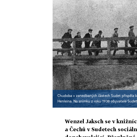
Chudoba v zanedbaných částech Sudet přispěla k 
Henleina. Na snímku z roku 1938 obyvatelé Sude
Wenzel Jaksch se v knižní
a Čechů v Sudetech sociáln