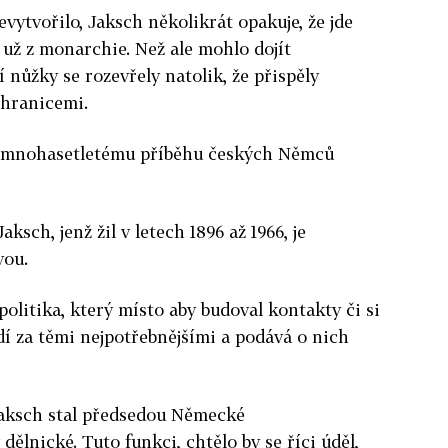
vytvořilo, Jaksch několikrát opakuje, že jde
 už z monarchie. Než ale mohlo dojít
í nůžky se rozevřely natolik, že přispěly
a hranicemi.
že mnohasetletému příběhu českých Němců
sch, jenž žil v letech 1896 až 1966, je
vou.
olitika, který místo aby budoval kontakty či si
zdí za těmi nejpotřebnějšími a podává o nich
 Jaksch stal předsedou Německé
ělnické. Tuto funkci, chtělo by se říci úděl,