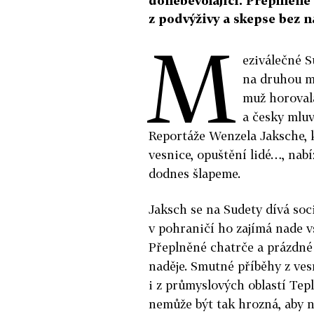
donebevolající. Přeplněné
z podvýživy a skepse bez n
M
eziválečné S
na druhou my
muž horoval
a česky mluv
Reportáže Wenzela Jaksche, 
vesnice, opuštění lidé…, nabí
dodnes šlapeme.
Jaksch se na Sudety dívá soc
v pohraničí ho zajímá nade vš
Přeplněné chatrče a prázdné 
naděje. Smutné příběhy z ve
i z průmyslových oblastí Tepl
nemůže být tak hrozná, aby n