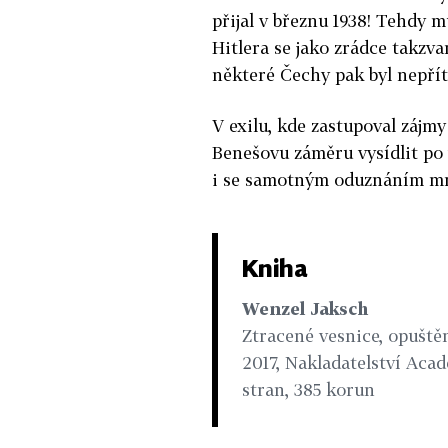
přijal v březnu 1938! Tehdy m
Hitlera se jako zrádce takzva
některé Čechy pak byl nepřít
V exilu, kde zastupoval zájm
Benešovu záměru vysídlit po 
i se samotným oduznáním m
Kniha
Wenzel Jaksch
Ztracené vesnice, opuště
2017, Nakladatelství Aca
stran, 385 korun