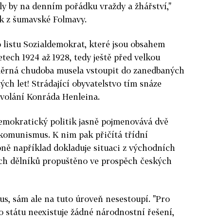
yly by na denním pořádku vraždy a žhářství,"
ák z šumavské Folmavy.
 listu Sozialdemokrat, které jsou obsahem
etech 1924 až 1928, tedy ještě před velkou
měrná chudoba musela vstoupit do zanedbaných
ých let! Strádající obyvatelstvo tím snáze
 volání Konráda Henleina.
emokratický politik jasně pojmenovává dvě
 komunismus. K nim pak přičítá třídní
ně například dokladuje situaci z východních
ch dělníků propuštěno ve prospěch českých
us, sám ale na tuto úroveň nesestoupí. "Pro
 státu neexistuje žádné národnostní řešení,