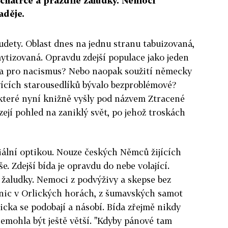
 chatrče a prázdné žaludky. Nemoci
aděje.
udety. Oblast dnes na jednu stranu tabuizovaná,
tizovaná. Opravdu zdejší populace jako jeden
a pro nacismus? Nebo naopak soužití německy
ících starousedlíků bývalo bezproblémové?
které nyní knižně vyšly pod názvem Ztracené
zejí pohled na zaniklý svět, po jehož troskách
iální optikou. Nouze českých Němců žijících
e. Zdejší bída je opravdu do nebe volající.
žaludky. Nemoci z podvýživy a skepse bez
snic v Orlických horách, z šumavských samot
icka se podobají a násobí. Bída zřejmě nikdy
emohla být ještě větší. "Kdyby pánové tam