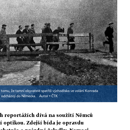
tomu, že tamní obyvatelé spatřili východisko ve volání Konrada
t odcházejí do Německa.
Autor ▪
ČTK
ch reportážích dívá na soužití Němců
í optikou. Zdejší bída je opravdu