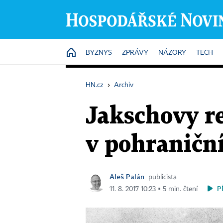
HOME
BYZNYS
ZPRÁVY
NÁZORY
TECH
HN.cz
›
Archiv
Jakschovy re
v pohraničn
Aleš Palán
publicista
P
11. 8. 2017 10:23 ▪ 5 min. čtení