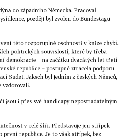
ndýna do západního Německa. Pracoval
vysídlence, později byl zvolen do Bundestagu
avení této rozporuplné osobnosti v knize chybí.
ch politických souvislostí, které by třeba
ní demokracie − na začátku dvacátých let třetí
ovenské republice − postupně ztrácela podporu
lizací Sudet. Jaksch byl jedním z českých Němců,
 vzdorovali.
čí jsou i přes své handicapy nepostradatelným
tečnost v celé šíři. Představuje jen střípek
první republice. Je to však střípek, bez