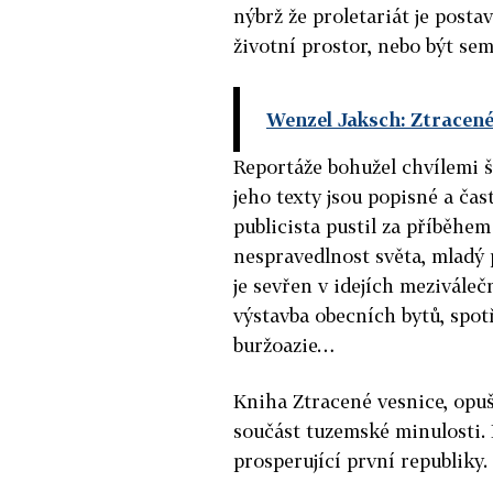
nýbrž že proletariát je posta
životní prostor, nebo být seml
Wenzel Jaksch: Ztracené 
Reportáže bohužel chvílemi š
jeho texty jsou popisné a ča
publicista pustil za příběhem
nespravedlnost světa, mladý p
je sevřen v idejích meziváleč
výstavba obecních bytů, spot
buržoazie…
Kniha Ztracené vesnice, opu
součást tuzemské minulosti.
prosperující první republiky.