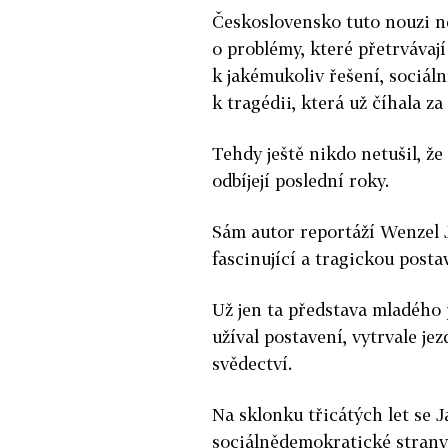
Československo tuto nouzi ne
o problémy, které přetrvávají
k jakémukoliv řešení, sociáln
k tragédii, která už číhala z
Tehdy ještě nikdo netušil, 
odbíjejí poslední roky.
Sám autor reportáží Wenzel Jak
fascinující a tragickou posta
Už jen ta představa mladého p
užíval postavení, vytrvale je
svědectví.
Na sklonku třicátých let se
sociálnědemokratické strany d