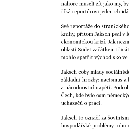
nahoře museli žít jako my, b
říká reportérovi jeden chud
Své reportáže do stranického
knihy, přitom Jaksch psal v l
ekonomickou krizí. Jak nez
oblastí Sudet začátkem třicát
mohlo spatřit východisko ve
Jaksch coby mladý sociálněd
základní hrozby: nacismus a
a národnostní napětí. Podrob
Čech, kde bylo osm německý
uchazečů o práci.
Jaksch to označí za šovinism
hospodářské problémy tohoto