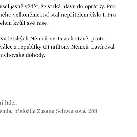
usel jasně vědět, že strká hlavu do oprátky. Pro
ného velkoněmectví stal nepřítelem číslo 1. Pro
elem kvůli své rase.
y sudetských Němců, se Jaksch stavěl proti
válce z republiky tři miliony Němců. Lavíroval
nichovské dohody.
ní lidé…
demia, přeložila Zuzana Schwarzová, 288