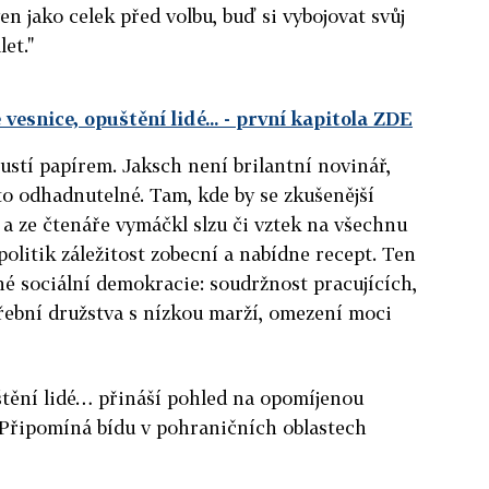
ven jako celek před volbu, buď si vybojovat svůj
et."
vesnice, opuštění lidé...
- první kapitola ZDE
ustí papírem. Jaksch není brilantní novinář,
sto odhadnutelné. Tam, kde by se zkušenější
 a ze čtenáře vymáčkl slzu či vztek na všechnu
olitik záležitost zobecní a nabídne recept. Ten
né sociální demokracie: soudržnost pracujících,
řební družstva s nízkou marží, omezení moci
štění lidé… přináší pohled na opomíjenou
 Připomíná bídu v pohraničních oblastech