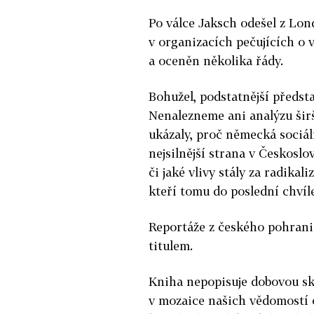
Po válce Jaksch odešel z Lo
v organizacích pečujících o 
a oceněn několika řády.
Bohužel, podstatnější předst
Nenalezneme ani analýzu širší
ukázaly, proč německá sociál
nejsilnější strana v Českosl
či jaké vlivy stály za radika
kteří tomu do poslední chvíle
Reportáže z českého pohrani
titulem.
Kniha nepopisuje dobovou sku
v mozaice našich vědomostí o 