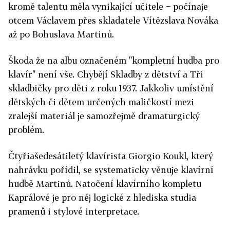
kromě talentu měla vynikající učitele − počínaje
otcem Václavem přes skladatele Vítězslava Nováka
až po Bohuslava Martinů.
Škoda že na albu označeném "kompletní hudba pro
klavír" není vše. Chybějí Skladby z dětství a Tři
skladbičky pro děti z roku 1937. Jakkoliv umístění
dětských či dětem určených maličkostí mezi
zralejší materiál je samozřejmě dramaturgický
problém.
Čtyřiašedesátiletý klavírista Giorgio Koukl, který
nahrávku pořídil, se systematicky věnuje klavírní
hudbě Martinů. Natočení klavírního kompletu
Kaprálové je pro něj logické z hlediska studia
pramenů i stylové interpretace.