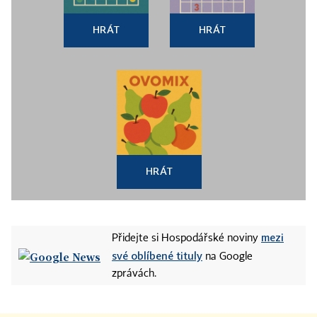
HRÁT
HRÁT
HRÁT
mezi
Přidejte si Hospodářské noviny
své oblíbené tituly
na Google
zprávách.