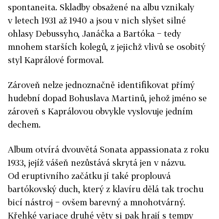
spontaneita. Skladby obsažené na albu vznikaly
v letech 1931 až 1940 a jsou v nich slyšet silné
ohlasy Debussyho, Janáčka a Bartóka − tedy
mnohem starších kolegů, z jejichž vlivů se osobitý
styl Kaprálové formoval.
Zároveň nelze jednoznačně identifikovat přímý
hudební dopad Bohuslava Martinů, jehož jméno se
zároveň s Kaprálovou obvykle vyslovuje jedním
dechem.
Album otvírá dvouvětá Sonata appassionata z roku
1933, jejíž vášeň nezůstává skrytá jen v názvu.
Od eruptivního začátku jí také proplouvá
bartókovský duch, který z klavíru dělá tak trochu
bicí nástroj − ovšem barevný a mnohotvárný.
Křehké variace druhé věty si pak hrají s tempy