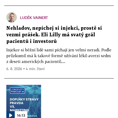
LUDĚK VAINERT
Nehladov, nepíchej si injekci, prostě si
vezmi prášek. Eli Lilly má svatý grál
pacientů i investorů
Injekce si běžní lidé sami píchají jen velmi neradi. Podle
průzkumů má k takové formě užívání léků averzi sedm
z deseti amerických pacientů....
6. 8. 2026 ▪ 4 min. čtení
16:13