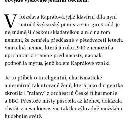
V
ítězslava Kaprálová, jejíž klavírní díla nyní
natočil švýcarský pianista Giorgio Koukl, je
nejznámější českou skladatelkou a nic na tom
nemění, že zemřela předčasně v pětadvaceti letech.
Smrtelná nemoc, která jí roku 1940 znemožnila
uprchnout z Francie před nacisty, naopak
podpořila mýtus, jenž kolem Kaprálové vznikl.
Je to příběh o inteligentní, charismatické
a nesmírně talentované ženě, která jako dirigentka
zkrotila i "rafany" z orchestrů České filharmonie
a BBC. Přestože místy působila až křehce, dokázala
obstát v nesmlouvavém, takřka výhradně mužském
hudebním světě.