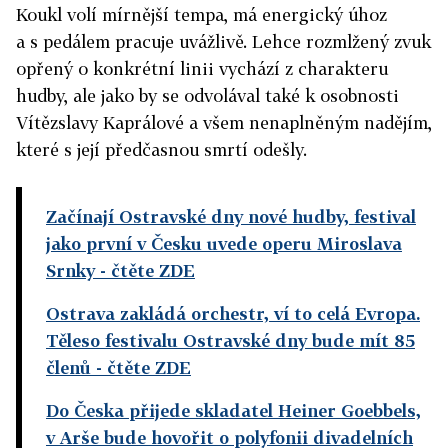
Koukl volí mírnější tempa, má energický úhoz
a s pedálem pracuje uvážlivě. Lehce rozmlžený zvuk
opřený o konkrétní linii vychází z charakteru
hudby, ale jako by se odvolával také k osobnosti
Vítězslavy Kaprálové a všem nenaplněným nadějím,
které s její předčasnou smrtí odešly.
Začínají Ostravské dny nové hudby, festival
jako první v Česku uvede operu Miroslava
Srnky
- čtěte ZDE
Ostrava zakládá orchestr, ví to celá Evropa.
Těleso festivalu Ostravské dny bude mít 85
členů
- čtěte ZDE
Do Česka přijede skladatel Heiner Goebbels,
v Arše bude hovořit o polyfonii divadelních