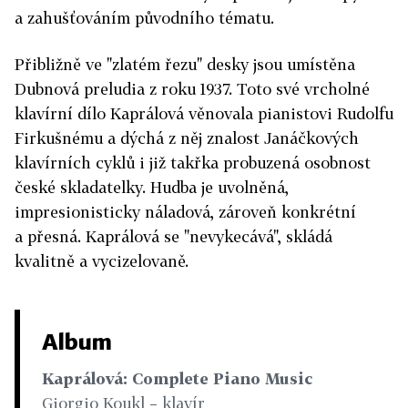
a zahušťováním původního tématu.
Přibližně ve "zlatém řezu" desky jsou umístěna
Dubnová preludia z roku 1937. Toto své vrcholné
klavírní dílo Kaprálová věnovala pianistovi Rudolfu
Firkušnému a dýchá z něj znalost Janáčkových
klavírních cyklů i již takřka probuzená osobnost
české skladatelky. Hudba je uvolněná,
impresionisticky náladová, zároveň konkrétní
a přesná. Kaprálová se "nevykecává", skládá
kvalitně a vycizelovaně.
Album
Kaprálová: Complete Piano Music
Giorgio Koukl – klavír