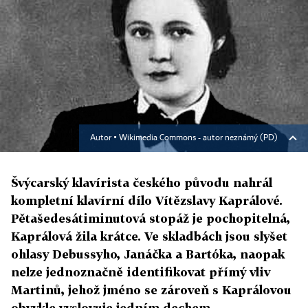
Autor ▪
Wikimedia Commons - autor neznámý (PD)
Švýcarský klavírista českého původu nahrál
kompletní klavírní dílo Vítězslavy Kaprálové.
Pětašedesátiminutová stopáž je pochopitelná,
Kaprálová žila krátce. Ve skladbách jsou slyšet
ohlasy Debussyho, Janáčka a Bartóka, naopak
nelze jednoznačně identifikovat přímý vliv
Martinů, jehož jméno se zároveň s Kaprálovou
obvykle vyslovuje jedním dechem.