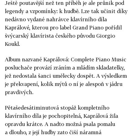
Ještě poutavější než ten příběh je ale průnik pod
legendy a vzpomínky: k hudbě. Lze tak učinit díky
nedávno vydané nahrávce klavírního díla
Kaprálové, kterou pro label Grand Piano pořídil
švýcarský klavírista českého původu Giorgio
Koukl.
Album nazvané Kaprálová: Complete Piano Music
posluchače provází zráním a mládím skladatelky,
jež nedostala šanci umělecky dospět. A výsledkem
je překvapení, kolik mýtů o ní je alespoň v jádru
pravdivých.
Pětašedesátiminutová stopáž kompletního
klavírního díla je pochopitelná, Kaprálová žila
opravdu krátce. A nadto možná psala pomalu
a dlouho, z její hudby zato čiší náramná