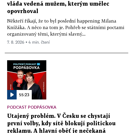
vláda vedená mužem, kterým umělec
opovrhoval
Někteří říkají, že to byl poslední happening Milana
Knížáka. A něco na tom je. Pohřeb se státními poctami
organizovaný těmi, kterými slavný...
7. 8. 2026 ▪ 4 min. čtení
55:23
PODCAST PODPÁSOVKA
Utajený problém. V Česku se chystají
první volby, kdy sítě blokují politickou
reklamu. A hlavní oběť je nečekaná