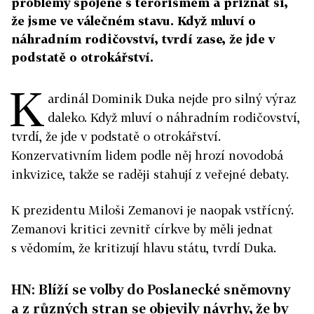
problémy spojené s terorismem a přiznat si,
že jsme ve válečném stavu. Když mluví o
náhradním rodičovství, tvrdí zase, že jde v
podstatě o otrokářství.
K
ardinál Dominik Duka nejde pro silný výraz
daleko. Když mluví o náhradním rodičovství,
tvrdí, že jde v podstatě o otrokářství.
Konzervativním lidem podle něj hrozí novodobá
inkvizice, takže se raději stahují z veřejné debaty.
K prezidentu Miloši Zemanovi je naopak vstřícný.
Zemanovi kritici zevnitř církve by měli jednat
s vědomím, že kritizují hlavu státu, tvrdí Duka.
HN: Blíží se volby do Poslanecké sněmovny
a z různých stran se objevily návrhy, že by