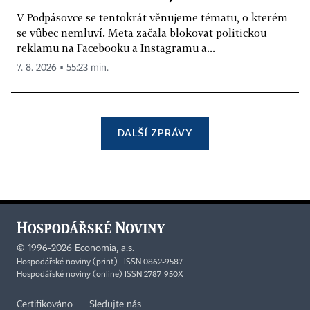
V Podpásovce se tentokrát věnujeme tématu, o kterém
se vůbec nemluví. Meta začala blokovat politickou
reklamu na Facebooku a Instagramu a...
7. 8. 2026 ▪ 55:23 min.
DALŠÍ ZPRÁVY
©
1996-2026
Economia, a.s.
Hospodářské noviny (print) ISSN 0862-9587
Hospodářské noviny (online) ISSN 2787-950X
Certifikováno
Sledujte nás