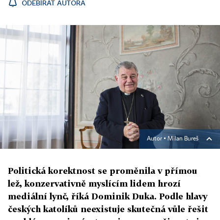
ODEBÍRAT AUTORA
Autor ▪
Milan Bureš
Politická korektnost se proměnila v přímou
lež, konzervativně myslícím lidem hrozí
mediální lynč, říká Dominik Duka. Podle hlavy
českých katolíků neexistuje skutečná vůle řešit