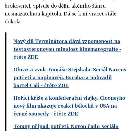
brokovnici, vpisuje do dějin akčního žánru
nesmazatelnou kapitolu. Dá se k ní vracet stále
dokola.
Nový díl Terminátora dává vzpomenout na
testosteronovou minulost kinematografie
-
čtěte ZDE
Obraz a zvuk Tomáše Stejskala: Seriál Narcos
potřetí a napínavěji. Escobara nahradil
kartel Cali
- čtěte ZDE
Hořící kříže a konfederační vlajky. Clooneyho
nový film ukazuje reakci bělochů v USA na
černé sousedy
- čtěte ZDE
Temný případ potřetí. Novou řadu seriálu