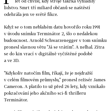
let od chvíle, kdy stroje takřka vyhladily
lidstvo. Smrt tří miliard občanů se naštěstí
odehrála jen ve světě fikce.
Když se o tom neblahém datu hovořilo roku 1991
v úvodu snímku Terminátor 2, šlo o nedalekou
budoucnost. Arnold Schwarzenegger v tom snímku
pronesl slavnou větu "Já se vrátím". A nelhal. Zítra
se do kin vrací v digitálně vyčištěné podobě
a ve 3D.
"Kdykoliv natočím film, říkají, že je nejdražší
v celém filmovém průmyslu," pronesl režisér James
Cameron. A platilo to už před 26 lety, kdy vznikalo
pokračování jeho akčního sci-fi thrilleru
Terminátor.