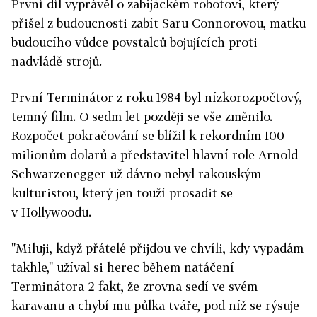
První díl vyprávěl o zabijáckém robotovi, který
přišel z budoucnosti zabít Saru Connorovou, matku
budoucího vůdce povstalců bojujících proti
nadvládě strojů.
První Terminátor z roku 1984 byl nízkorozpočtový,
temný film. O sedm let později se vše změnilo.
Rozpočet pokračování se blížil k rekordním 100
milionům dolarů a představitel hlavní role Arnold
Schwarzenegger už dávno nebyl rakouským
kulturistou, který jen touží prosadit se
v Hollywoodu.
"Miluji, když přátelé přijdou ve chvíli, kdy vypadám
takhle," užíval si herec během natáčení
Terminátora 2 fakt, že zrovna sedí ve svém
karavanu a chybí mu půlka tváře, pod níž se rýsuje