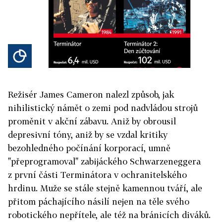
Režisér James Cameron nalezl způsob, jak
nihilistický námět o zemi pod nadvládou strojů
proměnit v akční zábavu. Aniž by obrousil
depresivní tóny, aniž by se vzdal kritiky
bezohledného počínání korporací, umně
"přeprogramoval" zabijáckého Schwarzeneggera
z první části Terminátora v ochranitelského
hrdinu. Muže se stále stejně kamennou tváří, ale
přitom páchajícího násilí nejen na těle svého
robotického nepřítele, ale též na bránicích diváků.