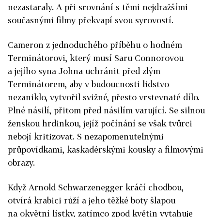
nezastaraly. A při srovnání s těmi nejdražšími
současnými filmy překvapí svou syrovostí.
Cameron z jednoduchého příběhu o hodném
Terminátorovi, který musí Saru Connorovou
a jejího syna Johna uchránit před zlým
Terminátorem, aby v budoucnosti lidstvo
nezaniklo, vytvořil svižné, přesto vrstevnaté dílo.
Plné násilí, přitom před násilím varující. Se silnou
ženskou hrdinkou, jejíž počínání se však tvůrci
nebojí kritizovat. S nezapomenutelnými
průpovídkami, kaskadérskými kousky a filmovými
obrazy.
Když Arnold Schwarzenegger kráčí chodbou,
otvírá krabici růží a jeho těžké boty šlapou
na okvětní lístky, zatímco zpod květin vytahuje