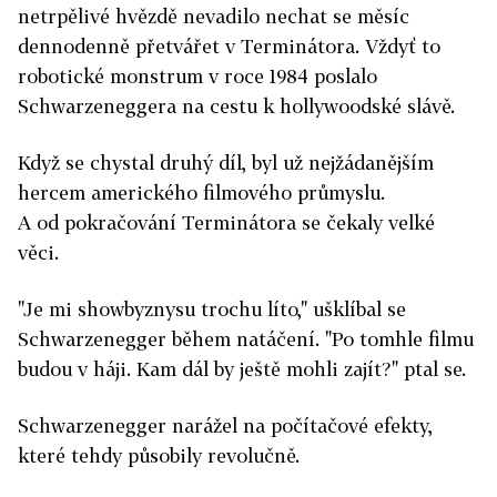
netrpělivé hvězdě nevadilo nechat se měsíc
dennodenně přetvářet v Terminátora. Vždyť to
robotické monstrum v roce 1984 poslalo
Schwarzeneggera na cestu k hollywoodské slávě.
Když se chystal druhý díl, byl už nejžádanějším
hercem amerického filmového průmyslu.
A od pokračování Terminátora se čekaly velké
věci.
"Je mi showbyznysu trochu líto," ušklíbal se
Schwarzenegger během natáčení. "Po tomhle filmu
budou v háji. Kam dál by ještě mohli zajít?" ptal se.
Schwarzenegger narážel na počítačové efekty,
které tehdy působily revolučně.