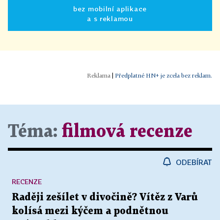
bez mobilní aplikace
a s reklamou
|
Předplatné HN+ je zcela bez reklam.
Téma:
filmová recenze
ODEBÍRAT
RECENZE
Raději zešílet v divočině? Vítěz z Varů
kolísá mezi kýčem a podnětnou