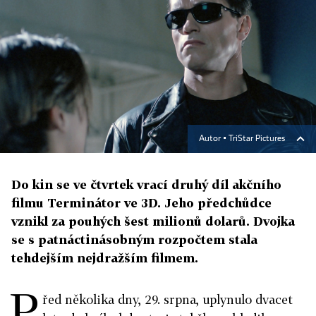
Autor ▪
TriStar Pictures
Do kin se ve čtvrtek vrací druhý díl akčního
filmu Terminátor ve 3D. Jeho předchůdce
vznikl za pouhých šest milionů dolarů. Dvojka
se s patnáctinásobným rozpočtem stala
tehdejším nejdražším filmem.
P
řed několika dny, 29. srpna, uplynulo dvacet