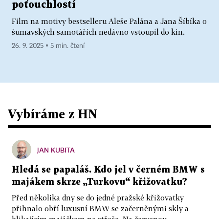
poťouchlostí
Film na motivy bestselleru Aleše Palána a Jana Šíbíka o
šumavských samotářích nedávno vstoupil do kin.
26. 9. 2025 ▪ 5 min. čtení
Vybíráme z HN
JAN KUBITA
Hledá se papaláš. Kdo jel v černém BMW s
majákem skrze „Turkovu“ křižovatku?
Před několika dny se do jedné pražské křižovatky
přihnalo obří luxusní BMW se začerněnými skly a
blikajícím majáčkem na střeše. Na červenou...