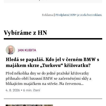
|
Předplatné HN+ je zcela bez reklam.
Vybíráme z HN
JAN KUBITA
Hledá se papaláš. Kdo jel v černém BMW s
majákem skrze „Turkovu“ křižovatku?
Před několika dny se do jedné pražské křižovatky
přihnalo obří luxusní BMW se začerněnými skly a
blikajícím majáčkem na střeše. Na červenou...
4. 8. 2026 ▪ 6 min. čtení