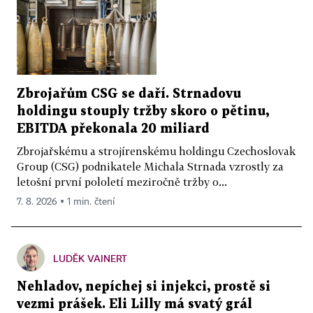
Zbrojařům CSG se daří. Strnadovu
holdingu stouply tržby skoro o pětinu,
EBITDA překonala 20 miliard
Zbrojařskému a strojírenskému holdingu Czechoslovak
Group (CSG) podnikatele Michala Strnada vzrostly za
letošní první pololetí meziročně tržby o...
7. 8. 2026 ▪ 1 min. čtení
LUDĚK VAINERT
Nehladov, nepíchej si injekci, prostě si
vezmi prášek. Eli Lilly má svatý grál