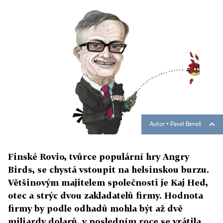
Autor ▪
Pavel Beneš
Finské Rovio, tvůrce populární hry Angry
Birds, se chystá vstoupit na helsinskou burzu.
Většinovým majitelem společnosti je Kaj Hed,
otec a strýc dvou zakladatelů firmy. Hodnota
firmy by podle odhadů mohla být až dvě
miliardy dolarů, v posledním roce se vrátila