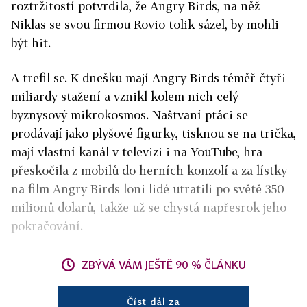
roztržitostí potvrdila, že Angry Birds, na něž
Niklas se svou firmou Rovio tolik sázel, by mohli
být hit.
A trefil se. K dnešku mají Angry Birds téměř čtyři
miliardy stažení a vznikl kolem nich celý
byznysový mikrokosmos. Naštvaní ptáci se
prodávají jako plyšové figurky, tisknou se na trička,
mají vlastní kanál v televizi i na YouTube, hra
přeskočila z mobilů do herních konzolí a za lístky
na film Angry Birds loni lidé utratili po světě 350
milionů dolarů, takže už se chystá napřesrok jeho
pokračování.
ZBÝVÁ VÁM JEŠTĚ 90 % ČLÁNKU
Číst dál za