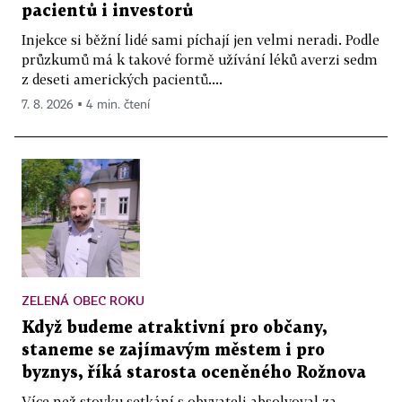
pacientů i investorů
Injekce si běžní lidé sami píchají jen velmi neradi. Podle
průzkumů má k takové formě užívání léků averzi sedm
z deseti amerických pacientů....
7. 8. 2026 ▪ 4 min. čtení
ZELENÁ OBEC ROKU
Když budeme atraktivní pro občany,
staneme se zajímavým městem i pro
byznys, říká starosta oceněného Rožnova
Více než stovku setkání s obyvateli absolvoval za