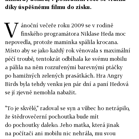
díky úspěšnému filmu do zisku.
V
ánoční večeře roku 2009 se v rodině
finského programátora Niklase Heda moc
nepovedla, protože maminka spálila krocana.
Místo aby se jako každý rok věnovala s maximální
péčí troubě, tentokrát odbíhala ke svému mobilu
a pálila na něm rozzuřenými barevnými ptáčky
po hamižných zelených prasátkách. Hra Angry
Birds byla tehdy venku jen pár dní a paní Hedová
se jí zjevně nemohla nabažit.
"To je skvělé," radoval se syn a vůbec ho netrápilo,
že štědrovečerní pochoutka bude mít
do pochoutky daleko. Jeho matka, která jinak
na počítači ani mobilu nic nehrála, mu svou