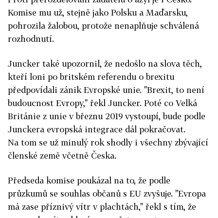
Komise mu už, stejně jako Polsku a Maďarsku,
pohrozila žalobou, protože nenaplňuje schválená
rozhodnutí.
Juncker také upozornil, že nedošlo na slova těch,
kteří loni po britském referendu o brexitu
předpovídali zánik Evropské unie. "Brexit, to není
budoucnost Evropy," řekl Juncker. Poté co Velká
Británie z unie v březnu 2019 vystoupí, bude podle
Junckera evropská integrace dál pokračovat.
Na tom se už minulý rok shodly i všechny zbývající
členské země včetně Česka.
Předseda komise poukázal na to, že podle
průzkumů se souhlas občanů s EU zvyšuje. "Evropa
má zase příznivý vítr v plachtách," řekl s tím, že