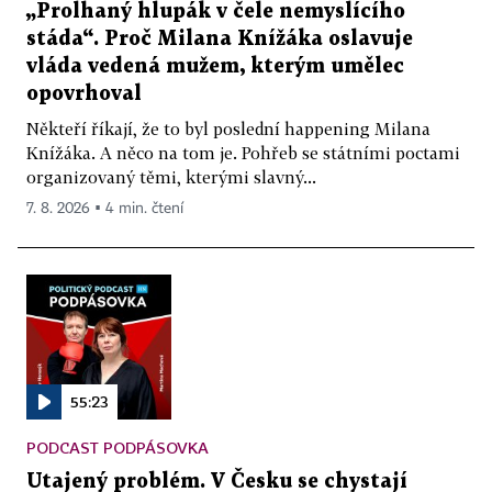
„Prolhaný hlupák v čele nemyslícího
stáda“. Proč Milana Knížáka oslavuje
vláda vedená mužem, kterým umělec
opovrhoval
Někteří říkají, že to byl poslední happening Milana
Knížáka. A něco na tom je. Pohřeb se státními poctami
organizovaný těmi, kterými slavný...
7. 8. 2026 ▪ 4 min. čtení
55:23
PODCAST PODPÁSOVKA
Utajený problém. V Česku se chystají