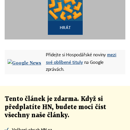
HRÁT
mezi
Přidejte si Hospodářské noviny
své oblíbené tituly
na Google
zprávách.
Tento článek
je
zdarma. Když si
předplatíte HN, budete moci číst
všechny naše články
.
Veškerý obsah HN.cz