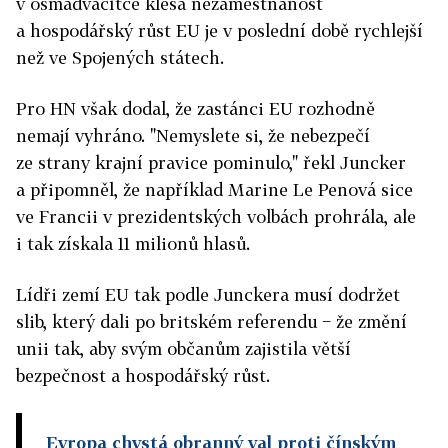
v osmadvacítce klesá nezaměstnanost
a hospodářský růst EU je v poslední době rychlejší
než ve Spojených státech.
Pro HN však dodal, že zastánci EU rozhodně
nemají vyhráno. "Nemyslete si, že nebezpečí
ze strany krajní pravice pominulo," řekl Juncker
a připomněl, že například Marine Le Penová sice
ve Francii v prezidentských volbách prohrála, ale
i tak získala 11 milionů hlasů.
Lídři zemí EU tak podle Junckera musí dodržet
slib, který dali po britském referendu − že změní
unii tak, aby svým občanům zajistila větší
bezpečnost a hospodářský růst.
Evropa chystá obranný val proti čínským