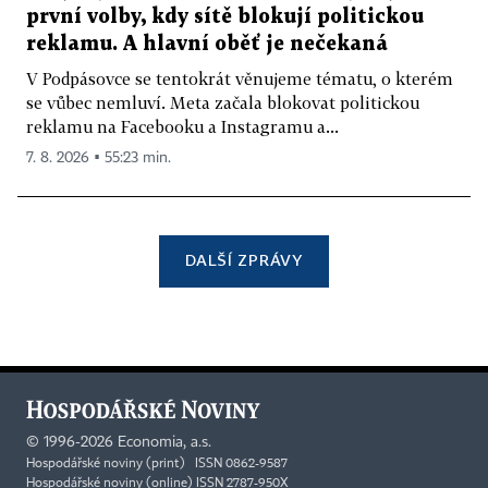
první volby, kdy sítě blokují politickou
reklamu. A hlavní oběť je nečekaná
V Podpásovce se tentokrát věnujeme tématu, o kterém
se vůbec nemluví. Meta začala blokovat politickou
reklamu na Facebooku a Instagramu a...
7. 8. 2026 ▪ 55:23 min.
DALŠÍ ZPRÁVY
©
1996-2026
Economia, a.s.
Hospodářské noviny (print) ISSN 0862-9587
Hospodářské noviny (online) ISSN 2787-950X