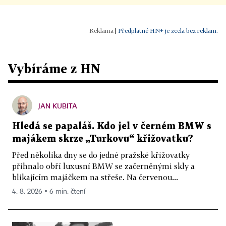
|
Předplatné HN+ je zcela bez reklam.
Vybíráme z HN
JAN KUBITA
Hledá se papaláš. Kdo jel v černém BMW s
majákem skrze „Turkovu“ křižovatku?
Před několika dny se do jedné pražské křižovatky
přihnalo obří luxusní BMW se začerněnými skly a
blikajícím majáčkem na střeše. Na červenou...
4. 8. 2026 ▪ 6 min. čtení