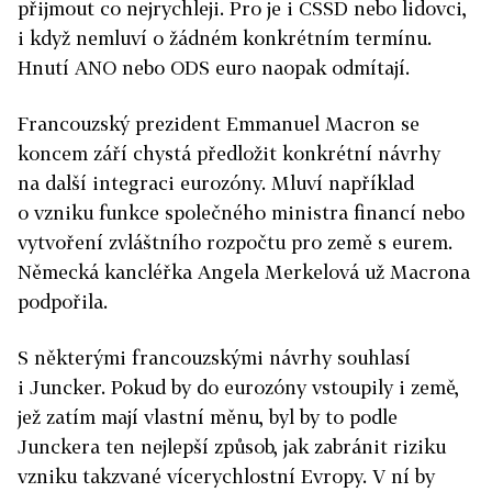
přijmout co nejrychleji. Pro je i ČSSD nebo lidovci,
i když nemluví o žádném konkrétním termínu.
Hnutí ANO nebo ODS euro naopak odmítají.
Francouzský prezident Emmanuel Macron se
koncem září chystá předložit konkrétní návrhy
na další integraci eurozóny. Mluví například
o vzniku funkce společného ministra financí nebo
vytvoření zvláštního rozpočtu pro země s eurem.
Německá kancléřka Angela Merkelová už Macrona
podpořila.
S některými francouzskými návrhy souhlasí
i Juncker. Pokud by do eurozóny vstoupily i země,
jež zatím mají vlastní měnu, byl by to podle
Junckera ten nejlepší způsob, jak zabránit riziku
vzniku takzvané vícerychlostní Evropy. V ní by