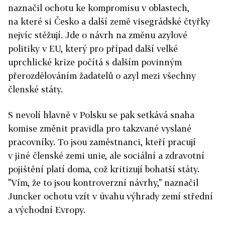
naznačil ochotu ke kompromisu v oblastech,
na které si Česko a další země visegrádské čtyřky
nejvíc stěžují. Jde o návrh na změnu azylové
politiky v EU, který pro případ další velké
uprchlické krize počítá s dalším povinným
přerozdělováním žadatelů o azyl mezi všechny
členské státy.
S nevolí hlavně v Polsku se pak setkává snaha
komise změnit pravidla pro takzvané vyslané
pracovníky. To jsou zaměstnanci, kteří pracují
v jiné členské zemi unie, ale sociální a zdravotní
pojištění platí doma, což kritizují bohatší státy.
"Vím, že to jsou kontroverzní návrhy," naznačil
Juncker ochotu vzít v úvahu výhrady zemí střední
a východní Evropy.