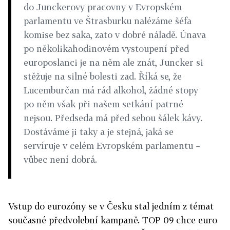
do Junckerovy pracovny v Evropském
parlamentu ve Štrasburku nalézáme šéfa
komise bez saka, zato v dobré náladě. Únava
po několikahodinovém vystoupení před
europoslanci je na něm ale znát, Juncker si
stěžuje na silné bolesti zad. Říká se, že
Lucemburčan má rád alkohol, žádné stopy
po něm však při našem setkání patrné
nejsou. Předseda má před sebou šálek kávy.
Dostáváme ji taky a je stejná, jaká se
servíruje v celém Evropském parlamentu –
vůbec není dobrá.
Vstup do eurozóny se v Česku stal jedním z témat
současné předvolební kampaně. TOP 09 chce euro