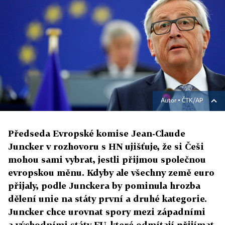
Autor ▪
ČTK/AP
Předseda Evropské komise Jean-Claude
Juncker v rozhovoru s HN ujišťuje, že si Češi
mohou sami vybrat, jestli přijmou společnou
evropskou měnu. Kdyby ale všechny země euro
přijaly, podle Junckera by pominula hrozba
dělení unie na státy první a druhé kategorie.
Juncker chce urovnat spory mezi západními
a východními státy EU, které odmítají přijímat