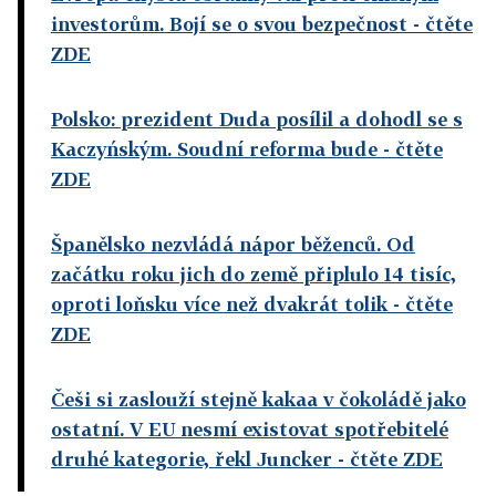
investorům. Bojí se o svou bezpečnost
- čtěte
ZDE
Polsko: prezident Duda posílil a dohodl se s
Kaczyńským. Soudní reforma bude
- čtěte
ZDE
Španělsko nezvládá nápor běženců. Od
začátku roku jich do země připlulo 14 tisíc,
oproti loňsku více než dvakrát tolik
- čtěte
ZDE
Češi si zaslouží stejně kakaa v čokoládě jako
ostatní. V EU nesmí existovat spotřebitelé
druhé kategorie, řekl Juncker
- čtěte ZDE