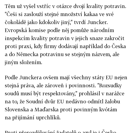
Těm už vyšel vstříc v otázce dvojí kvality potravin.
"Češi si zaslouží stejné množství kakaa ve své
čokoládě jako kdokoliv jiný," tvrdí Juncker.
Evropská komise podle něj pomůže národním
inspekcím kvality potravin v jejich snaze zakročit
proti praxi, kdy firmy dodávají například do Česka
a do Německa potravinu se stejným názvem, ale
jiným složením.
Podle Junckera ovšem mají všechny státy EU nejen
stejná práva, ale zároveň i povinnosti. "Rozsudky
soudů musí být respektovány," prohlásil v narážce
na to, že Soudní dvůr EU nedávno odmítl žalobu
Slovenska a Maďarska proti povinným kvótám
na přijímání uprchlíků.
Proti přerozdělování žadatelů o azyl je i Česko.