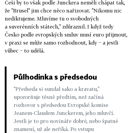
Češi by to však podle Junckera neměli chápat tak,
že "Brusel" jim chce něco nařizovat. "Nikomu nic
nediktujeme. Mluvíme tu o svobodných
a suverénních státech," zdůraznil. I když tedy
Česko podle evropských smluv musí euro přijmout,
v praxi se může samo rozhodnout, kdy − a jestli
vůbec − to udělá.
Půlhodinka s předsedou
"Předseda si sundal sako a kravatu,"
upozorňuje těsně předtím, než začíná
rozhovor s předsedou Evropské komise
Jeanem-Claudem Junckerem, jeho mluvčí.
Jestli je to pro novináře dobré, nebo špatné
znamení, už ale neříká. Po vstupu