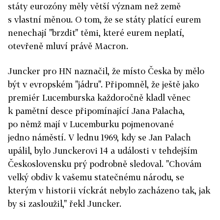
státy eurozóny měly větší význam než země
s vlastní měnou. O tom, že se státy platící eurem
nenechají "brzdit" těmi, které eurem neplatí,
otevřeně mluví právě Macron.
Juncker pro HN naznačil, že místo Česka by mělo
být v evropském "jádru". Připomněl, že ještě jako
premiér Lucemburska každoročně kladl věnec
k pamětní desce připomínající Jana Palacha,
po němž mají v Lucemburku pojmenované
jedno náměstí. V lednu 1969, kdy se Jan Palach
upálil, bylo Junckerovi 14 a události v tehdejším
Československu prý podrobně sledoval. "Chovám
velký obdiv k vašemu statečnému národu, se
kterým v historii víckrát nebylo zacházeno tak, jak
by si zasloužil," řekl Juncker.