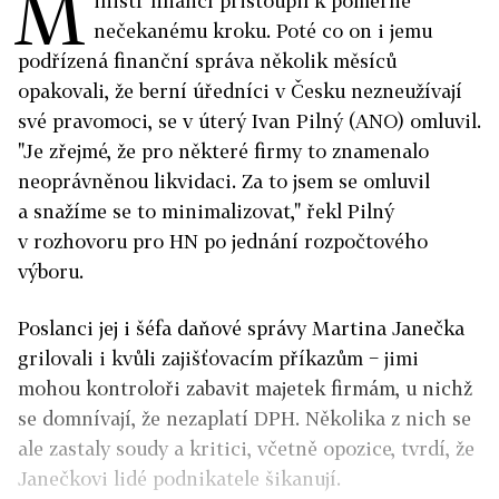
M
inistr financí přistoupil k poměrně
nečekanému kroku. Poté co on i jemu
podřízená finanční správa několik měsíců
opakovali, že berní úředníci v Česku nezneužívají
své pravomoci, se v úterý Ivan Pilný (ANO) omluvil.
"Je zřejmé, že pro některé firmy to znamenalo
neoprávněnou likvidaci. Za to jsem se omluvil
a snažíme se to minimalizovat," řekl Pilný
v rozhovoru pro HN po jednání rozpočtového
výboru.
Poslanci jej i šéfa daňové správy Martina Janečka
grilovali i kvůli zajišťovacím příkazům − jimi
mohou kontroloři zabavit majetek firmám, u nichž
se domnívají, že nezaplatí DPH. Několika z nich se
ale zastaly soudy a kritici, včetně opozice, tvrdí, že
Janečkovi lidé podnikatele šikanují.