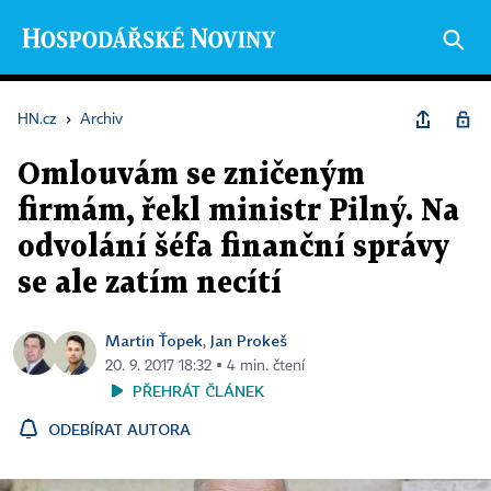
HN.cz
›
Archiv
Omlouvám se zničeným
firmám, řekl ministr Pilný. Na
odvolání šéfa finanční správy
se ale zatím necítí
Martin Ťopek
Jan Prokeš
,
20. 9. 2017 18:32 ▪ 4 min. čtení
PŘEHRÁT ČLÁNEK
ODEBÍRAT AUTORA