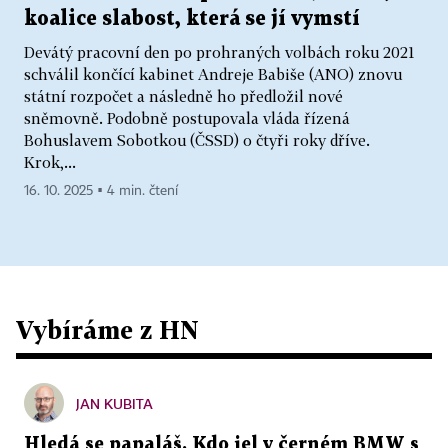
koalice slabost, která se jí vymstí
Devátý pracovní den po prohraných volbách roku 2021
schválil končící kabinet Andreje Babiše (ANO) znovu
státní rozpočet a následně ho předložil nové
sněmovně. Podobně postupovala vláda řízená
Bohuslavem Sobotkou (ČSSD) o čtyři roky dříve.
Krok,...
16. 10. 2025 ▪ 4 min. čtení
Vybíráme z HN
JAN KUBITA
Hledá se papaláš. Kdo jel v černém BMW s