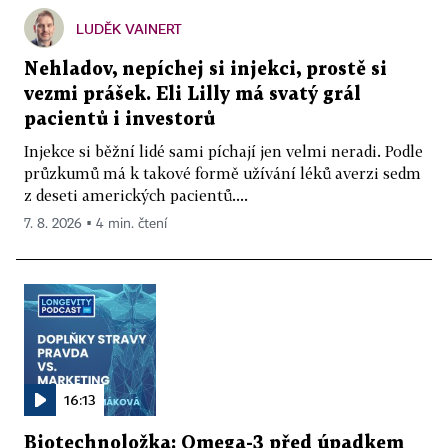
LUDĚK VAINERT
Nehladov, nepíchej si injekci, prostě si
vezmi prášek. Eli Lilly má svatý grál
pacientů i investorů
Injekce si běžní lidé sami píchají jen velmi neradi. Podle
průzkumů má k takové formě užívání léků averzi sedm
z deseti amerických pacientů....
7. 8. 2026 ▪ 4 min. čtení
16:13
Biotechnoložka: Omega-3 před úpadkem