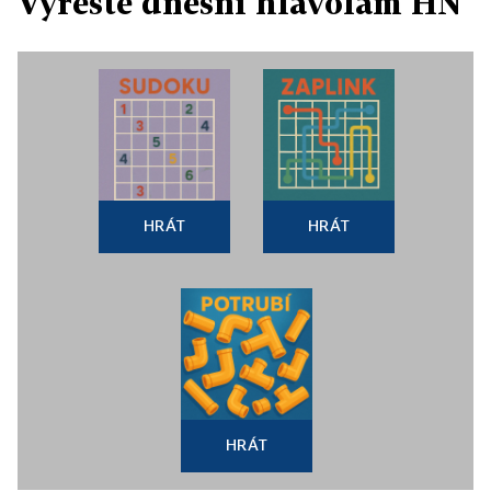
Vyřešte dnešní hlavolam HN
HRÁT
HRÁT
HRÁT