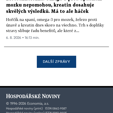
mozku nepomohou, kreatin dosahuje
skvělých výsledků. Má to ale háček
Hořčík na spaní, omega-3 pro mozek, železo proti
únavě a kreatin dnes skoro na všechno. Trh s doplňky
stravy slibuje řadu benefitů, ale které z...
6. 8. 2026 ▪ 16:13 min.
DALŠÍ ZPRÁVY
©
1996-2026
Economia, a.s.
Hospodářské noviny (print) ISSN 0862-9587