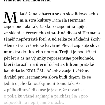
M
ladá žena v baretu se do slov lidoveckého
ministra kultury Daniela Hermana
zaposlouchala tak, že skoro zapomíná upíjet
ze sklenice červeného vína. Jiná dívka si Hermana
téměř nepřetržitě fotí. A učitelka ze základní školy
Alena si ve vršovické kavárně Plevel zapisuje slova
ministra do tlustého notesu. Trojici je pod třicet
pět let a až na výjimky reprezentuje posluchače,
kteří dorazili na úterní debatu s lídrem pražské
kandidátky KDU-ČSL. Ačkoliv zaujetí většiny
diváků pro Hermanova slova budí dojem, že se
jedná o jeho fanoušky, není tomu tak. Asi
z půlhodinové diskuse je jasné, že diváci se
o politiku vážně zajímají a přicházejí si i pro
odpovědi na nepříjemné otázky.