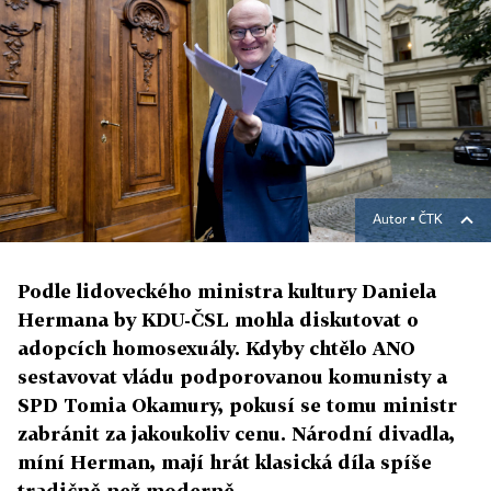
Autor ▪
ČTK
Podle lidoveckého ministra kultury Daniela
Hermana by KDU-ČSL mohla diskutovat o
adopcích homosexuály. Kdyby chtělo ANO
sestavovat vládu podporovanou komunisty a
SPD Tomia Okamury, pokusí se tomu ministr
zabránit za jakoukoliv cenu. Národní divadla,
míní Herman, mají hrát klasická díla spíše
tradičně než moderně.