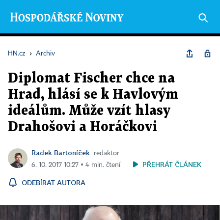
HN.cz
›
Archiv
Diplomat Fischer chce na
Hrad, hlásí se k Havlovým
ideálům. Může vzít hlasy
Drahošovi a Horáčkovi
Radek Bartoníček
redaktor
PŘEHRÁT ČLÁNEK
6. 10. 2017 10:27 ▪ 4 min. čtení
ODEBÍRAT AUTORA