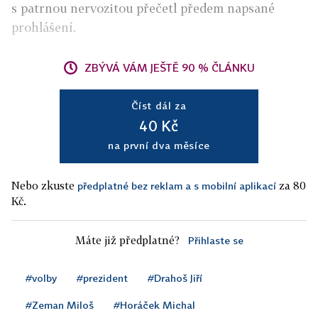
s patrnou nervozitou přečetl předem napsané
prohlášení.
ZBÝVÁ VÁM JEŠTĚ 90 % ČLÁNKU
Číst dál za
40 Kč
na první dva měsíce
Nebo zkuste
za 80
předplatné bez reklam a s mobilní aplikací
Kč.
Máte již předplatné?
Přihlaste se
#volby
#prezident
#Drahoš Jiří
#Zeman Miloš
#Horáček Michal