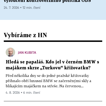
vyloučení kontroverzního politika ODS
24. 7. 2026 ▪ 12 min. čtení
Vybíráme z HN
JAN KUBITA
Hledá se papaláš. Kdo jel v černém BMW s
majákem skrze „Turkovu“ křižovatku?
Před několika dny se do jedné pražské křižovatky
přihnalo obří luxusní BMW se začerněnými skly a
blikajícím majáčkem na střeše. Na červenou...
4. 8. 2026 ▪ 6 min. čtení