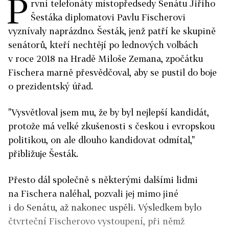
P
rvní telefonáty místopředsedy Senátu Jiřího
Šestáka diplomatovi Pavlu Fischerovi
vyznívaly naprázdno. Šesták, jenž patří ke skupině
senátorů, kteří nechtějí po lednových volbách
v roce 2018 na Hradě Miloše Zemana, zpočátku
Fischera marně přesvědčoval, aby se pustil do boje
o prezidentský úřad.
"Vysvětloval jsem mu, že by byl nejlepší kandidát,
protože má velké zkušenosti s českou i evropskou
politikou, on ale dlouho kandidovat odmítal,"
přibližuje Šesták.
Přesto dál společně s některými dalšími lidmi
na Fischera naléhal, pozvali jej mimo jiné
i do Senátu, až nakonec uspěli. Výsledkem bylo
čtvrteční Fischerovo vystoupení, při němž