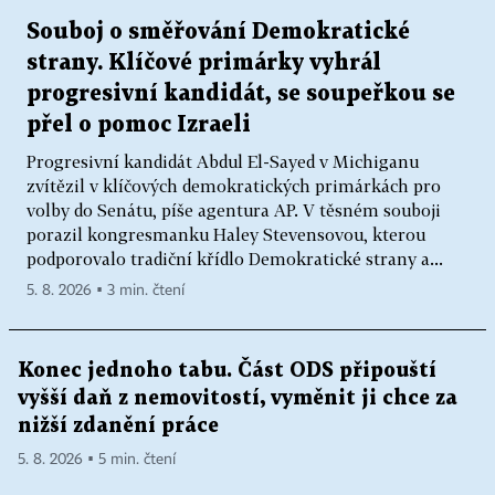
Souboj o směřování Demokratické
strany. Klíčové primárky vyhrál
progresivní kandidát, se soupeřkou se
přel o pomoc Izraeli
Progresivní kandidát Abdul El-Sayed v Michiganu
zvítězil v klíčových demokratických primárkách pro
volby do Senátu, píše agentura AP. V těsném souboji
porazil kongresmanku Haley Stevensovou, kterou
podporovalo tradiční křídlo Demokratické strany a...
5. 8. 2026 ▪ 3 min. čtení
Konec jednoho tabu. Část ODS připouští
vyšší daň z nemovitostí, vyměnit ji chce za
nižší zdanění práce
5. 8. 2026 ▪ 5 min. čtení