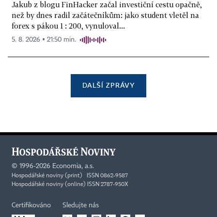
Jakub z blogu FinHacker začal investiční cestu opačně,
než by dnes radil začátečníkům: jako student vletěl na
forex s pákou 1 : 200, vynuloval...
5. 8. 2026 ▪ 21:50 min.
DALŠÍ ZPRÁVY
©
1996-2026
Economia, a.s.
Hospodářské noviny (print) ISSN 0862-9587
Hospodářské noviny (online) ISSN 2787-950X
Certifikováno
Sledujte nás