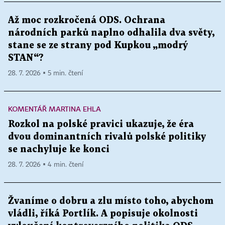
Až moc rozkročená ODS. Ochrana
národních parků naplno odhalila dva světy,
stane se ze strany pod Kupkou „modrý
STAN“?
28. 7. 2026 ▪ 5 min. čtení
KOMENTÁŘ MARTINA EHLA
Rozkol na polské pravici ukazuje, že éra
dvou dominantních rivalů polské politiky
se nachyluje ke konci
28. 7. 2026 ▪ 4 min. čtení
Žvaníme o dobru a zlu místo toho, abychom
vládli, říká Portlík. A popisuje okolnosti