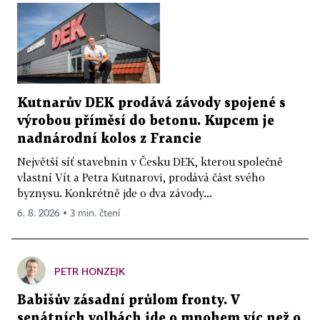
Kutnarův DEK prodává závody spojené s
výrobou příměsí do betonu. Kupcem je
nadnárodní kolos z Francie
Největší síť stavebnin v Česku DEK, kterou společně
vlastní Vít a Petra Kutnarovi, prodává část svého
byznysu. Konkrétně jde o dva závody...
6. 8. 2026 ▪ 3 min. čtení
PETR HONZEJK
Babišův zásadní průlom fronty. V
senátních volbách jde o mnohem víc než o