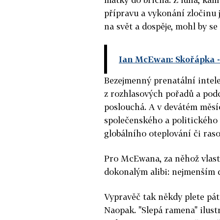
přípravu a vykonání zločinu 
na svět a dospěje, mohl by se
Ian McEwan: Skořápka
-
Bezejmenný prenatální intele
z rozhlasových pořadů a podc
poslouchá. A v devátém měsí
společenského a politického 
globálního oteplování či raso
Pro McEwana, za něhož vlast
dokonalým alibi: nejmenším d
Vypravěč tak někdy plete páté
Naopak. "Slepá ramena" ilust