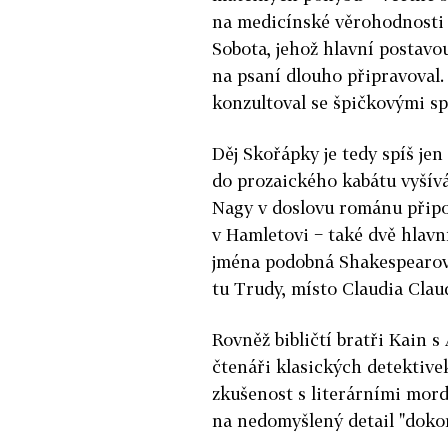
na medicínské věrohodnosti 
Sobota, jehož hlavní postavo
na psaní dlouho připravoval.
konzultoval se špičkovými spe
Děj Skořápky je tedy spíš j
do prozaického kabátu vyšívá
Nagy v doslovu románu přip
v Hamletovi − také dvě hlavn
jména podobná Shakespearov
tu Trudy, místo Claudia Clau
Rovněž bibličtí bratři Kain s
čtenáři klasických detektiv
zkušenost s literárními mordy
na nedomyšlený detail "doko