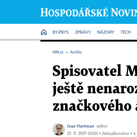
HOME
BYZNYS
ZPRÁVY
NÁZORY
TECH
HN.cz
›
Archiv
Spisovatel 
ještě nenaro
značkového 
Ivan Hartman
editor
21. 11. 2017 03:03 ▪ Aktualizováno ▪ 4