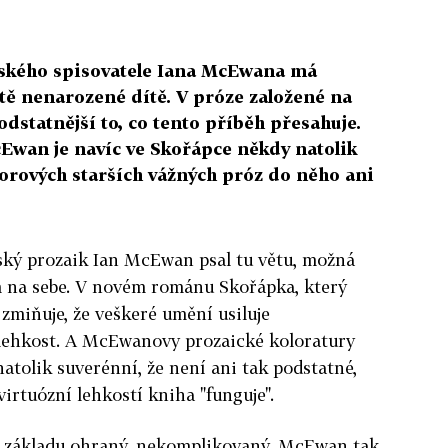
ského spisovatele Iana McEwana má
tě nenarozené dítě. V próze založené na
odstatnější to, co tento příběh přesahuje.
cEwan je navíc ve Skořápce někdy natolik
utorových starších vážných próz do něho ani
itský prozaik Ian McEwan psal tu větu, možná
m na sebe. V novém románu Skořápka, který
 zmiňuje, že veškeré umění usiluje
lehkost. A McEwanovy prozaické koloratury
atolik suverénní, že není ani tak podstatné,
 virtuózní lehkostí kniha "funguje".
v základu ohraný, nekomplikovaný. McEwan tak