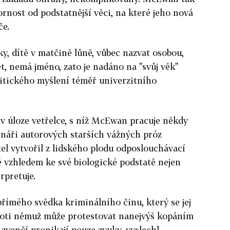
rnost od podstatnější věci, na které jeho nová
če.
, dítě v matčině lůně, vůbec nazvat osobou,
ět, nemá jméno, zato je nadáno na "svůj věk"
tického myšlení téměř univerzitního
v úloze vetřelce, s níž McEwan pracuje někdy
enáři autorových starších vážných próz
tel vytvořil z lidského plodu odposlouchávací
é vzhledem ke své biologické podstatě nejen
rpretuje.
přímého svědka kriminálního činu, který se jej
roti němuž může protestovat nanejvýš kopáním
 zvenčí pronikají pouze zvuky, vyslechl