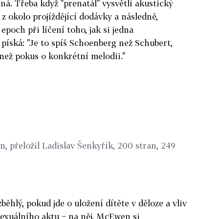
. Třeba když "prenatál" vysvětlí akustický
z okolo projíždějící dodávky a následně,
epoch při líčení toho, jak si jedna
píská: "Je to spíš Schoenberg než Schubert,
než pokus o konkrétní melodii."
n, přeložil Ladislav Šenkyřík, 200 stran, 249
běhlý, pokud jde o uložení dítěte v děloze a vliv
exuálního aktu − na něj. McEwen si