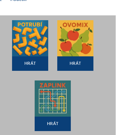
HRÁT
HRÁT
HRÁT