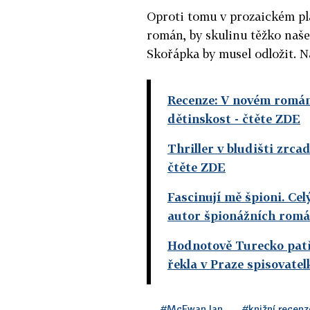
Oproti tomu v prozaickém pl
román, by skulinu těžko našel
Skořápka by musel odložit. Na
Recenze: V novém román
dětinskost
- čtěte ZDE
Thriller v bludišti zrca
čtěte ZDE
Fascinují mě špioni. Cel
autor špionážních rom
Hodnotově Turecko patří
řekla v Praze spisovatel
#McEwan Ian
#knižní recenz