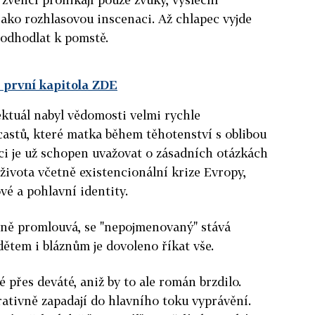
jako rozhlasovou inscenaci. Až chlapec vyjde
 odhodlat k pomstě.
 první kapitola ZDE
ktuál nabyl vědomosti velmi rychle
astů, které matka během těhotenství s oblibou
ci je už schopen uvažovat o zásadních otázkách
života včetně existencionální krize Evropy,
vé a pohlavní identity.
ně promlouvá, se "nepojmenovaný" stává
ětem i bláznům je dovoleno říkat vše.
 přes deváté, aniž by to ale román brzdilo.
rativně zapadají do hlavního toku vyprávění.