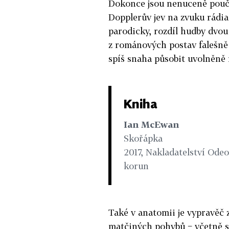
Dokonce jsou nenuceně poučná
Dopplerův jev na zvuku rádia 
parodicky, rozdíl hudby dvou 
z románových postav falešně 
spíš snaha působit uvolněně 
Kniha
Ian McEwan
Skořápka
2017, Nakladatelství Odeo
korun
Také v anatomii je vypravěč z
matčiných pohybů − včetně s