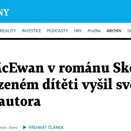
ARCHIV
REALITY
INVESTICE
PODCASTY
HRY
PročNe
D
McEwan v románu Sk
zeném dítěti vyšil sv
autora
PŘEHRÁT ČLÁNEK
 min. čtení