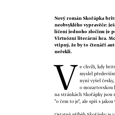
Nový román Skořápka brit
neobvyklého vypravěče: ješ
líčení jednoho zločinu je p
Virtuózní literární hra. M
vtipný, že by to čtenáři a
neřekli.
V
e chvíli, kdy br
myslel předevší
nyní vyšel česky,
o mozartovskou 
na stránkách Skořápky jsou n
"o čem to je", ale spíš s jakou
Ostatně příběh Skořápky je 