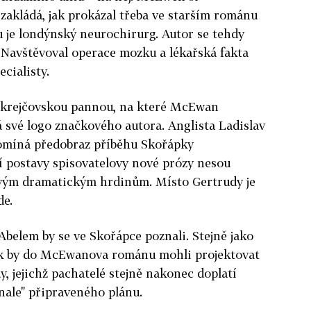
zakládá, jak prokázal třeba ve starším románu
u je londýnský neurochirurg. Autor se tehdy
 Navštěvoval operace mozku a lékařská fakta
cialisty.
en krejčovskou pannou, na které McEwan
 své logo značkového autora. Anglista Ladislav
omíná předobraz příběhu Skořápky
í postavy spisovatelovy nové prózy nesou
ým dramatickým hrdinům. Místo Gertrudy je
de.
 Abelem by se ve Skořápce poznali. Stejně jako
ek by do McEwanova románu mohli projektovat
, jejichž pachatelé stejně nakonec doplatí
nale" připraveného plánu.