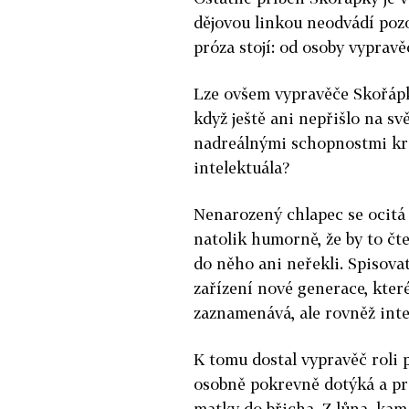
dějovou linkou neodvádí pozo
próza stojí: od osoby vypravě
Lze ovšem vypravěče Skořápky
když ještě ani nepřišlo na sv
nadreálnými schopnostmi kri
intelektuála?
Nenarozený chlapec se ocitá 
natolik humorně, že by to čt
do něho ani neřekli. Spisova
zařízení nové generace, kter
zaznamenává, ale rovněž inte
K tomu dostal vypravěč roli 
osobně pokrevně dotýká a p
matky do břicha. Z lůna, kam