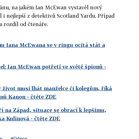
ánu, na jakém Ian McEwan vystavěl nový
 i nejlepší z detektivů Scotland Yardu. Případ
 rozdíl od čtenáře.
u Iana McEwana se v ringu ocitá stát a
del: Ian McEwan potřetí ve světě špionů
-
ý život musí lhát manželce či kolegům, říká
ánů Kanon
- čtěte ZDE
 na Západ, situace se obrací k lepšímu,
ka Kulinová
- čtěte ZDE
e
#Odeon