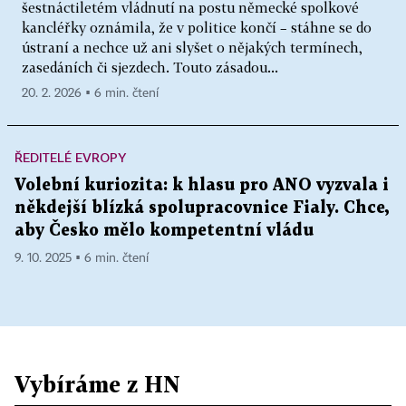
šestnáctiletém vládnutí na postu německé spolkové
kancléřky oznámila, že v politice končí – stáhne se do
ústraní a nechce už ani slyšet o nějakých termínech,
zasedáních či sjezdech. Touto zásadou...
20. 2. 2026 ▪ 6 min. čtení
ŘEDITELÉ EVROPY
Volební kuriozita: k hlasu pro ANO vyzvala i
někdejší blízká spolupracovnice Fialy. Chce,
aby Česko mělo kompetentní vládu
9. 10. 2025 ▪ 6 min. čtení
Vybíráme z HN