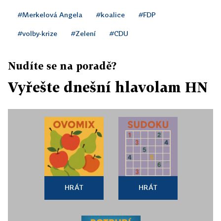
#Merkelová Angela
#koalice
#FDP
#volby-krize
#Zelení
#CDU
Nudíte se na poradě?
Vyřešte dnešní hlavolam HN
HRÁT
HRÁT