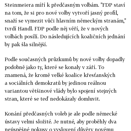
Steinmeiera míří k předčasným volbám. "FDP staví
na tom, že si pro nové volby vytvoří jasný profil,
snaží se vymezit vůči hlavním německým stranám,"
tvrdí Handl. FDP podle něj věří, že v nových
volbách posílí. Do následujících koaličních jednání
by pak šla silnější.
Podle současných průzkumů by nové volby dopadly
podobně jako ty, které se konaly v září. To
znamená, že kromě velké koalice křesťanských
a sociálních demokratů by jedinou reálnou
variantou většinové vlády bylo spojení stejných
stran, které se teď nedokázaly domluvit.
Konání předčasných voleb je ale podle německé
ústavy velmi složité. Je nutné, aby proběhly dva
neúspěšné pokusy o vyslovení důvěry novému