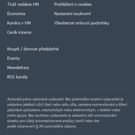
Tiráž redakce HN
Prohlášení o cookies
Economia
Nastavení soukromí
Kariéra v HN
Všeobecné smluvní podmínky
Ceník inzerce
Koupit / darovat předplatné
Eventy
Newslettery
RSS kanály
Autorská práva vykonává vydavatel. Bez písemného svolení vydavatele je
zakázáno jakékoli užití částí nebo celku díla, zejména rozmnožování a šíření
jakýmkoli způsobem, mechanickým nebo elektronickým, v českém nebo
jiném jazyce. Bez souhlasu vydavatele je zakázáno též rozmnožování
obsahu pro účely automatizované analýzy textů nebo dat
podle ustanovení § 39c autorského zákona.