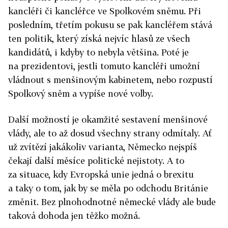
kancléři či kancléřce ve Spolkovém sněmu. Při
posledním, třetím pokusu se pak kancléřem stává
ten politik, který získá nejvíc hlasů ze všech
kandidátů, i kdyby to nebyla většina. Poté je
na prezidentovi, jestli tomuto kancléři umožní
vládnout s menšinovým kabinetem, nebo rozpustí
Spolkový sněm a vypíše nové volby.
Další možností je okamžité sestavení menšinové
vlády, ale to až dosud všechny strany odmítaly. Ať
už zvítězí jakákoliv varianta, Německo nejspíš
čekají další měsíce politické nejistoty. A to
za situace, kdy Evropská unie jedná o brexitu
a taky o tom, jak by se měla po odchodu Británie
změnit. Bez plnohodnotné německé vlády ale bude
taková dohoda jen těžko možná.