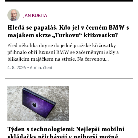
JAN KUBITA
Hledá se papaláš. Kdo jel v černém BMW s
majákem skrze „Turkovu“ křižovatku?
Před několika dny se do jedné pražské křižovatky
přihnalo obří luxusní BMW se začerněnými skly a
blikajícím majáčkem na střeše. Na červenou...
4. 8. 2026 ▪ 6 min. čtení
Týden s technologiemi: Nejlepší mobilní
skládačky přicházejí v nejhorší možné