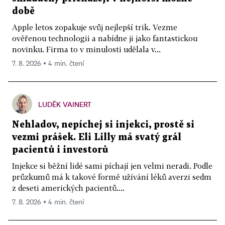
době
Apple letos zopakuje svůj nejlepší trik. Vezme
ověřenou technologii a nabídne ji jako fantastickou
novinku. Firma to v minulosti udělala v...
7. 8. 2026 ▪ 4 min. čtení
LUDĚK VAINERT
Nehladov, nepíchej si injekci, prostě si
vezmi prášek. Eli Lilly má svatý grál
pacientů i investorů
Injekce si běžní lidé sami píchají jen velmi neradi. Podle
průzkumů má k takové formě užívání léků averzi sedm
z deseti amerických pacientů....
7. 8. 2026 ▪ 4 min. čtení