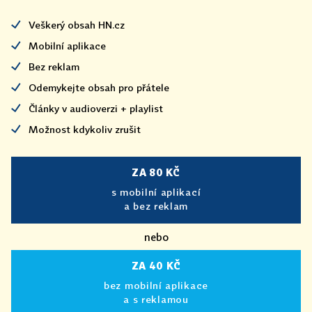
Veškerý obsah HN.cz
Mobilní aplikace
Bez reklam
Odemykejte obsah pro přátele
Články v audioverzi + playlist
Možnost kdykoliv zrušit
ZA 80 KČ
s mobilní aplikací
a bez reklam
nebo
ZA 40 KČ
bez mobilní aplikace
a s reklamou