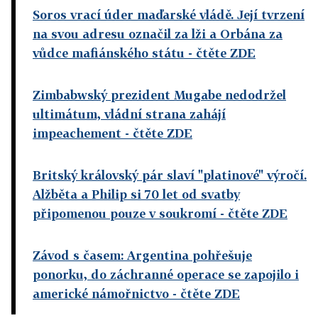
Soros vrací úder maďarské vládě. Její tvrzení
na svou adresu označil za lži a Orbána za
vůdce mafiánského státu
- čtěte ZDE
Zimbabwský prezident Mugabe nedodržel
ultimátum, vládní strana zahájí
impeachement
- čtěte ZDE
Britský královský pár slaví "platinové" výročí.
Alžběta a Philip si 70 let od svatby
připomenou pouze v soukromí
- čtěte ZDE
Závod s časem: Argentina pohřešuje
ponorku, do záchranné operace se zapojilo i
americké námořnictvo
- čtěte ZDE