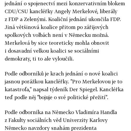
jednání o spojenectví mezi konzervativním blokem
CDU/CSU kancléřky Angely Merkelové, liberály
z FDP a Zelenými. Koaliční jednání ukončila FDP.
Jiná většinová koalice přitom po zářijových
spolkových volbách není v Německu možná.
Merkelová by sice teoreticky mohla obnovit
i dosavadní velkou koalici se sociálními
demokraty, ti to ale vyloučili.
Podle odborníků je krach jednání o nové koalici
jasnou porážkou kancléřky. "Pro Merkelovou je to
katastrofa," napsal týdeník Der Spiegel. Kancléřka
teď podle něj "bojuje o své politické přežití".
Podle odborníka na Německo Vladimíra Handla
z Fakulty sociálních věd Univerzity Karlovy
Německo navzdory snahám prezidenta