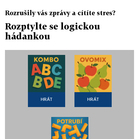
Rozrušily vás zprávy a cítíte stres?
Rozptylte se logickou
hádankou
HRÁT
HRÁT