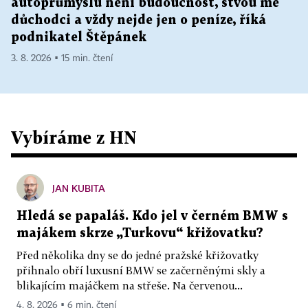
autoprůmyslu není budoucnost, štvou mě
důchodci a vždy nejde jen o peníze, říká
podnikatel Štěpánek
3. 8. 2026 ▪ 15 min. čtení
Vybíráme z HN
JAN KUBITA
Hledá se papaláš. Kdo jel v černém BMW s
majákem skrze „Turkovu“ křižovatku?
Před několika dny se do jedné pražské křižovatky
přihnalo obří luxusní BMW se začerněnými skly a
blikajícím majáčkem na střeše. Na červenou...
4. 8. 2026 ▪ 6 min. čtení