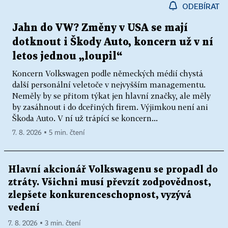
ODEBÍRAT
Jahn do VW? Změny v USA se mají
dotknout i Škody Auto, koncern už v ní
letos jednou „loupil“
Koncern Volkswagen podle německých médií chystá
další personální veletoče v nejvyšším managementu.
Neměly by se přitom týkat jen hlavní značky, ale měly
by zasáhnout i do dceřiných firem. Výjimkou není ani
Škoda Auto. V ní už trápící se koncern...
7. 8. 2026 ▪ 5 min. čtení
Hlavní akcionář Volkswagenu se propadl do
ztráty. Všichni musí převzít zodpovědnost,
zlepšete konkurenceschopnost, vyzývá
vedení
7. 8. 2026 ▪ 3 min. čtení