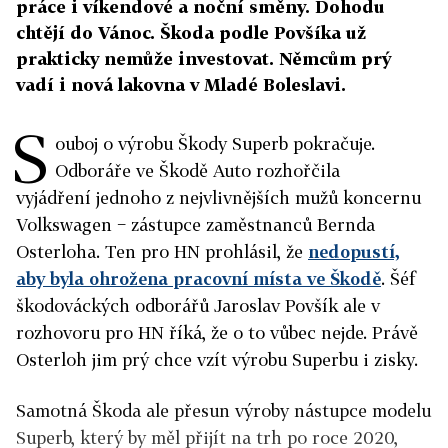
práce i víkendové a noční směny. Dohodu
chtějí do Vánoc. Škoda podle Povšíka už
prakticky nemůže investovat. Němcům prý
vadí i nová lakovna v Mladé Boleslavi.
S
ouboj o výrobu Škody Superb pokračuje.
Odboráře ve Škodě Auto rozhořčila
vyjádření jednoho z nejvlivnějších mužů koncernu
Volkswagen − zástupce zaměstnanců Bernda
Osterloha. Ten pro HN prohlásil, že
nedopustí,
aby byla ohrožena pracovní místa ve Škodě
. Šéf
škodováckých odborářů Jaroslav Povšík ale v
rozhovoru pro HN říká, že o to vůbec nejde. Právě
Osterloh jim prý chce vzít výrobu Superbu i zisky.
Samotná Škoda ale přesun výroby nástupce modelu
Superb, který by měl přijít na trh po roce 2020,