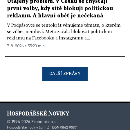
Utajený problém. V Česku se chystají
první volby, kdy sítě blokují politickou
reklamu. A hlavní oběť je nečekaná
V Podpásovce se tentokrát věnujeme tématu, o kterém
se vůbec nemluví. Meta začala blokovat politickou
reklamu na Facebooku a Instagramu a...
7. 8. 2026 ▪ 55:23 min.
DALŠÍ ZPRÁVY
©
1996-2026
Economia, a.s.
Hospodářské noviny (print) ISSN 0862-9587