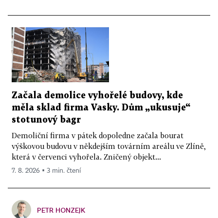
Začala demolice vyhořelé budovy, kde
měla sklad firma Vasky. Dům „ukusuje“
stotunový bagr
Demoliční firma v pátek dopoledne začala bourat
výškovou budovu v někdejším továrním areálu ve Zlíně,
která v červenci vyhořela. Zničený objekt...
7. 8. 2026 ▪ 3 min. čtení
PETR HONZEJK