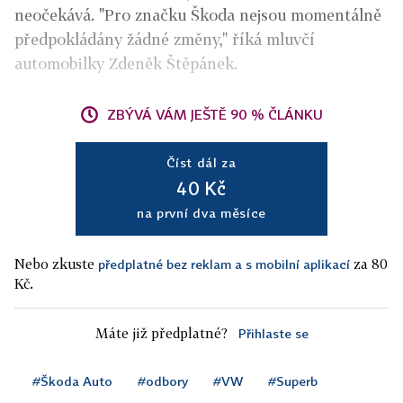
neočekává. "Pro značku Škoda nejsou momentálně
předpokládány žádné změny," říká mluvčí
automobilky Zdeněk Štěpánek.
ZBÝVÁ VÁM JEŠTĚ 90 % ČLÁNKU
Číst dál za
40 Kč
na první dva měsíce
Nebo zkuste
za 80
předplatné bez reklam a s mobilní aplikací
Kč.
Máte již předplatné?
Přihlaste se
#Škoda Auto
#odbory
#VW
#Superb