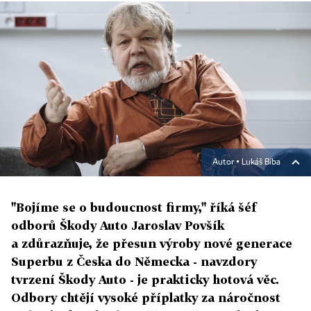
Autor ▪
Lukáš Bíba
"Bojíme se o budoucnost firmy," říká šéf
odborů Škody Auto Jaroslav Povšík
a zdůrazňuje, že přesun výroby nové generace
Superbu z Česka do Německa - navzdory
tvrzení Škody Auto - je prakticky hotová věc.
Odbory chtějí vysoké příplatky za náročnost