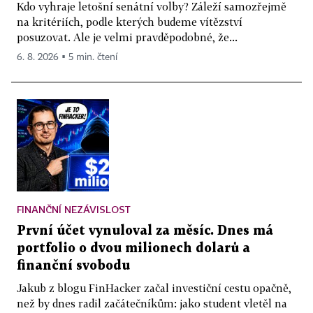
Kdo vyhraje letošní senátní volby? Záleží samozřejmě
na kritériích, podle kterých budeme vítězství
posuzovat. Ale je velmi pravděpodobné, že...
6. 8. 2026 ▪ 5 min. čtení
FINANČNÍ NEZÁVISLOST
První účet vynuloval za měsíc. Dnes má
portfolio o dvou milionech dolarů a
finanční svobodu
Jakub z blogu FinHacker začal investiční cestu opačně,
než by dnes radil začátečníkům: jako student vletěl na