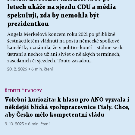
letech ukáže na sjezdu CDU a média
spekulují, zda by nemohla být
prezidentkou
Angela Merkelová koncem roku 2021 po přibližně
šestnáctiletém vládnutí na postu německé spolkové
kancléřky oznámila, že v politice končí – stáhne se do
ústraní a nechce už ani slyšet o nějakých termínech,
zasedáních či sjezdech. Touto zásadou...
20. 2. 2026 ▪ 6 min. čtení
ŘEDITELÉ EVROPY
Volební kuriozita: k hlasu pro ANO vyzvala i
někdejší blízká spolupracovnice Fialy. Chce,
aby Česko mělo kompetentní vládu
9. 10. 2025 ▪ 6 min. čtení