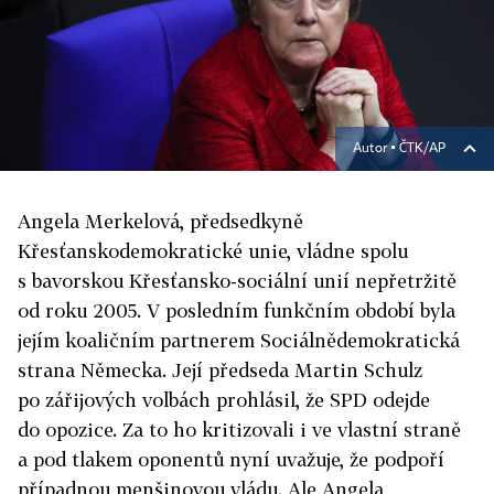
Autor ▪
ČTK/AP
Angela Merkelová, předsedkyně
Křesťanskodemokratické unie, vládne spolu
s bavorskou Křesťansko-sociální unií nepřetržitě
od roku 2005. V posledním funkčním období byla
jejím koaličním partnerem Sociálnědemokratická
strana Německa. Její předseda Martin Schulz
po zářijových volbách prohlásil, že SPD odejde
do opozice. Za to ho kritizovali i ve vlastní straně
a pod tlakem oponentů nyní uvažuje, že podpoří
případnou menšinovou vládu. Ale Angela