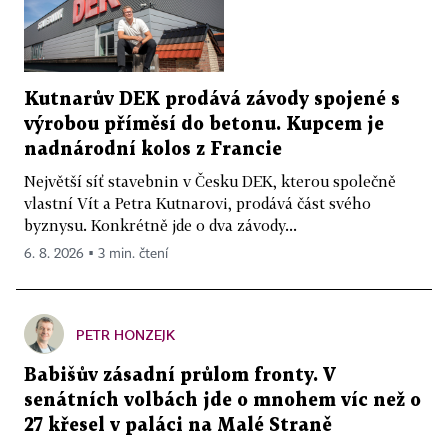
Kutnarův DEK prodává závody spojené s
výrobou příměsí do betonu. Kupcem je
nadnárodní kolos z Francie
Největší síť stavebnin v Česku DEK, kterou společně
vlastní Vít a Petra Kutnarovi, prodává část svého
byznysu. Konkrétně jde o dva závody...
6. 8. 2026 ▪ 3 min. čtení
PETR HONZEJK
Babišův zásadní průlom fronty. V
senátních volbách jde o mnohem víc než o
27 křesel v paláci na Malé Straně