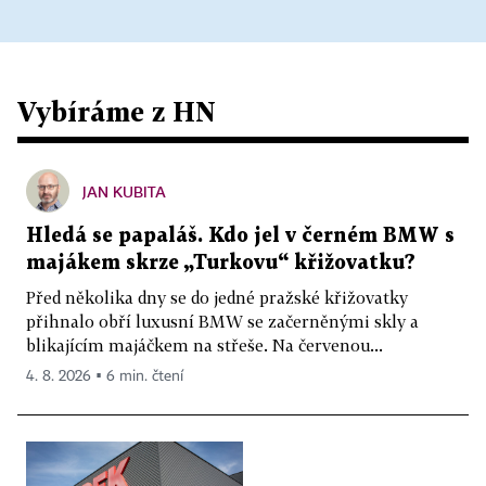
Vybíráme z HN
JAN KUBITA
Hledá se papaláš. Kdo jel v černém BMW s
majákem skrze „Turkovu“ křižovatku?
Před několika dny se do jedné pražské křižovatky
přihnalo obří luxusní BMW se začerněnými skly a
blikajícím majáčkem na střeše. Na červenou...
4. 8. 2026 ▪ 6 min. čtení