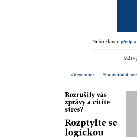
Nebo zkuste
předpla
Máte j
#developer
#industriální ne
Rozrušily vás
zprávy a cítíte
stres?
Rozptylte se
logickou