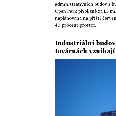
administrativních budov s ku
Open Park přibližně za 1,5 mi
naplánovana na příští červen
40 procent prostor.
Industriální budov
továrnách vznikají