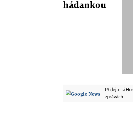
hádankou
Přidejte si H
zprávách.