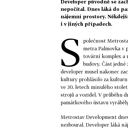
Developer původně se zac
nepočítal. Dnes láká do p
nájemní prostory. Někdejš
i v jiných případech.
S
polečnost Metrosta
metra Palmovka v pr
tovární komplex a 
budovy. Část jedné 
developer musel nakonec zach
kultury prohlásilo za kulturn
ve 30. letech minulého stolet
strojů a vozidel. V průběhu 
památkového ústavu vyráběly 
Metrostav Development dnes 
nezboural. Developer láká n