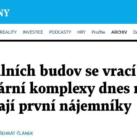
ARCHIV
REALITY
INVESTICE
PODCASTY
HRY
PročNe
D
lních budov se vrací
ární komplexy dnes 
ají první nájemníky
ŘEHRÁT ČLÁNEK