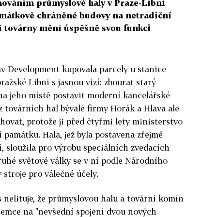
hováním průmyslové haly v Praze-Libni
amátkově chráněné budovy na netradiční
í továrny mění úspěšně svou funkci
v Development kupovala parcely u stanice
ažské Libni s jasnou vizí: zbourat starý
na jeho místě postavit moderní kancelářské
z továrních hal bývalé firmy Horák a Hlava ale
ovat, protože ji před čtyřmi lety ministerstvo
í památku. Hala, jež byla postavena zřejmě
í, sloužila pro výrobu speciálních zvedacích
druhé světové války se v ní podle Národního
stroje pro válečné účely.
nelituje, že průmyslovou halu a tovární komín
ájemce na "nevšední spojení dvou nových