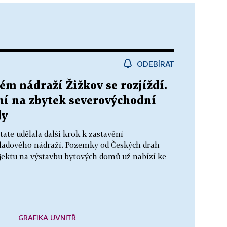
ODEBÍRAT
m nádraží Žižkov se rozjíždí.
ní na zbytek severovýchodní
dy
ate udělala další krok k zastavění
kladového nádraží. Pozemky od Českých drah
rojektu na výstavbu bytových domů už nabízí ke
GRAFIKA UVNITŘ