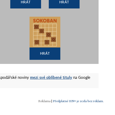
HRÁT
HRÁT
HRÁT
mezi své oblíbené tituly
ospodářské noviny
na Google
|
Předplatné HN+ je zcela bez reklam.