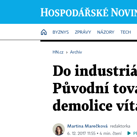
HOME
BYZNYS
ZPRÁVY
NÁZORY
TECH
HN.cz
›
Archiv
Do industriá
Původní tov
demolice vít
Martina Marečková
redaktorka
P
6. 12. 2017 11:55 ▪ 4 min. čtení