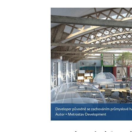
Developer původně se zachováním průmyslové haly
Autor ▪
Metrostav Development