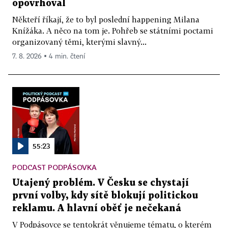
opovrhoval
Někteří říkají, že to byl poslední happening Milana
Knížáka. A něco na tom je. Pohřeb se státními poctami
organizovaný těmi, kterými slavný...
7. 8. 2026 ▪ 4 min. čtení
55:23
PODCAST PODPÁSOVKA
Utajený problém. V Česku se chystají
první volby, kdy sítě blokují politickou
reklamu. A hlavní oběť je nečekaná
V Podpásovce se tentokrát věnujeme tématu, o kterém