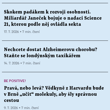
Skokem padákem k rozvoji osobnosti.
Miliardář Janeček bojuje o nadaci Science
21, kterou podle něj ovládla sekta
17. 7. 2026 ▪ 7 min. čtení
Nechcete dostat Alzheimerovu chorobu?
Staňte se londýnským taxikářem
14. 7. 2026 ▪ 7 min. čtení
BE POSITIVE!
Pravá, nebo levá? Vědkyně z Harvardu bude
v Brně „učit“ molekuly, aby šly správnou
cestou
9. 7. 2026 ▪ 7 min. čtení