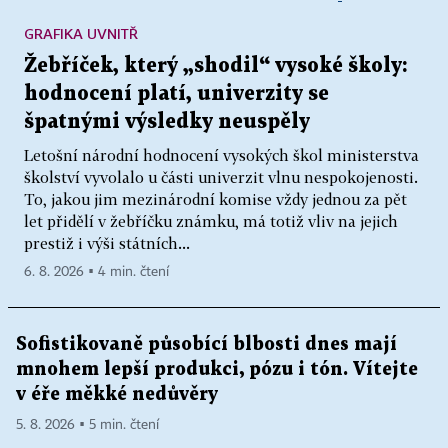
GRAFIKA UVNITŘ
Žebříček, který „shodil“ vysoké školy:
hodnocení platí, univerzity se
špatnými výsledky neuspěly
Letošní národní hodnocení vysokých škol ministerstva
školství vyvolalo u části univerzit vlnu nespokojenosti.
To, jakou jim mezinárodní komise vždy jednou za pět
let přidělí v žebříčku známku, má totiž vliv na jejich
prestiž i výši státních...
6. 8. 2026 ▪ 4 min. čtení
Sofistikovaně působící blbosti dnes mají
mnohem lepší produkci, pózu i tón. Vítejte
v éře měkké nedůvěry
5. 8. 2026 ▪ 5 min. čtení