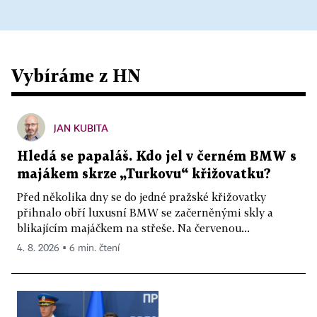
Vybíráme z HN
JAN KUBITA
Hledá se papaláš. Kdo jel v černém BMW s
majákem skrze „Turkovu“ křižovatku?
Před několika dny se do jedné pražské křižovatky
přihnalo obří luxusní BMW se začerněnými skly a
blikajícím majáčkem na střeše. Na červenou...
4. 8. 2026 ▪ 6 min. čtení