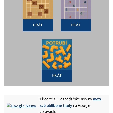
HRÁT
HRÁT
HRÁT
mezi
Přidejte si Hospodářské noviny
své oblíbené tituly
na Google
zprávách.