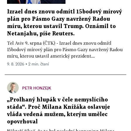
Izrael dnes znovu odmítl 15bodový mírový
plán pro Pásmo Gazy navržený Radou
míru, kterou ustavil Trump. Oznámil to
Netanjahu, píše Reuters.
Tel Aviv 9. srpna (ČTK) - Izrael dnes znovu odmítl
15bodový mírový plán pro Pásmo Gazy navržený Radou
míru, kterou ustavil americký prezident...
9. 8. 2026 ▪ 2 min. čtení
PETR HONZEJK
„Prolhaný hlupák v čele nemyslícího
stáda“. Proč Milana Knížáka oslavuje
vláda vedená mužem, kterým umělec
opovrhoval
Někteří říkají, že to byl poslední happening Milana