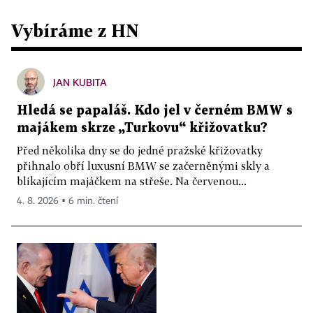
Vybíráme z HN
JAN KUBITA
Hledá se papaláš. Kdo jel v černém BMW s
majákem skrze „Turkovu“ křižovatku?
Před několika dny se do jedné pražské křižovatky
přihnalo obří luxusní BMW se začerněnými skly a
blikajícím majáčkem na střeše. Na červenou...
4. 8. 2026 ▪ 6 min. čtení