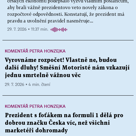
českých ekonomů podepsalo výzvu vládním poslancům,
aby brali vážně prezidentovo veto novely zákona o
rozpočtové odpovědnosti. Konstatují, že prezident má
pravdu a uvolnění pravidel nasměruje...
29. 7. 2026 ▪ 11:37 min.
KOMENTÁŘ PETRA HONZEJKA
Vyrovnáme rozpočet! Vlastně ne, budou
další dluhy! Směšní Motoristé nám vzkazují
jednu smrtelně vážnou věc
29. 7. 2026 ▪ 4 min. čtení
KOMENTÁŘ PETRA HONZEJKA
Prezident s foťákem na formuli 1 dělá pro
dobrou značku Česka víc, než všichni
marketéři dohromady