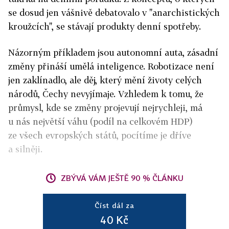
se dosud jen vášnivě debatovalo v "anarchistických
kroužcích", se stávají produkty denní spotřeby.
Názorným příkladem jsou autonomní auta, zásadní
změny přináší umělá inteligence. Robotizace není
jen zaklínadlo, ale děj, který mění životy celých
národů, Čechy nevyjímaje. Vzhledem k tomu, že
průmysl, kde se změny projevují nejrychleji, má
u nás největší váhu (podíl na celkovém HDP)
ze všech evropských států, pocítíme je dříve
a silněji.
ZBÝVÁ VÁM JEŠTĚ 90 % ČLÁNKU
Číst dál za
40 Kč