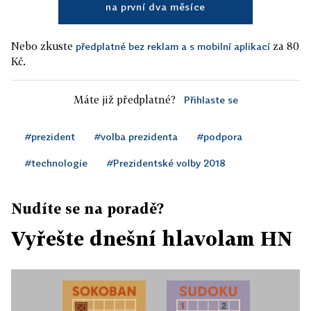
na první dva měsíce
Nebo zkuste
za 80
předplatné bez reklam a s mobilní aplikací
Kč.
Máte již předplatné?
Přihlaste se
#prezident
#volba prezidenta
#podpora
#technologie
#Prezidentské volby 2018
Nudíte se na poradě?
Vyřešte dnešní hlavolam HN