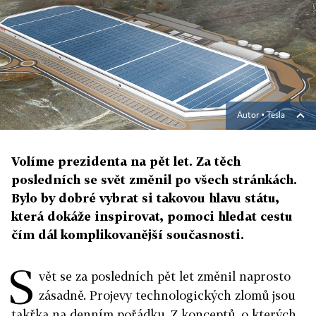
Autor ▪
Tesla
Volíme prezidenta na pět let. Za těch
posledních se svět změnil po všech stránkách.
Bylo by dobré vybrat si takovou hlavu státu,
která dokáže inspirovat, pomoci hledat cestu
čím dál komplikovanější současnosti.
S
vět se za posledních pět let změnil naprosto
zásadně. Projevy technologických zlomů jsou
takřka na denním pořádku. Z konceptů, o kterých