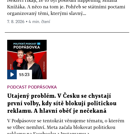
Knížáka. A něco na tom je. Pohřeb se státními poctami
organizovaný těmi, kterými slavný...
7. 8. 2026 ▪ 4 min. čtení
55:23
PODCAST PODPÁSOVKA
Utajený problém. V Česku se chystají
první volby, kdy sítě blokují politickou
reklamu. A hlavní oběť je nečekaná
V Podpásovce se tentokrát věnujeme tématu, o kterém
se vůbec nemluví. Meta začala blokovat politickou
reklamu na Facebooku a Instagramu a...