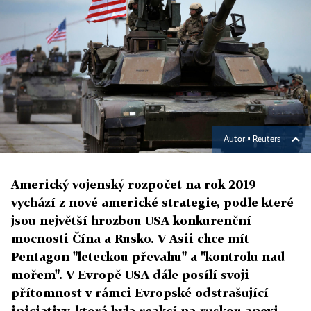
Autor ▪
Reuters
Americký vojenský rozpočet na rok 2019
vychází z nové americké strategie, podle které
jsou největší hrozbou USA konkurenční
mocnosti Čína a Rusko. V Asii chce mít
Pentagon "leteckou převahu" a "kontrolu nad
mořem". V Evropě USA dále posílí svoji
přítomnost v rámci Evropské odstrašující
iniciativy, která byla reakcí na ruskou anexi