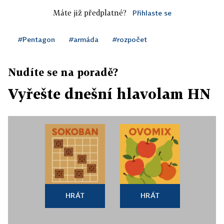
Máte již předplatné?
Přihlaste se
#Pentagon
#armáda
#rozpočet
Nudíte se na poradě?
Vyřešte dnešní hlavolam HN
HRÁT
HRÁT