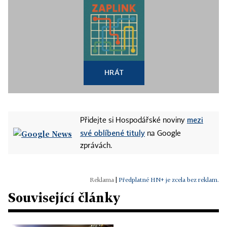
HRÁT
mezi
Přidejte si Hospodářské noviny
své oblíbené tituly
na Google
zprávách.
|
Předplatné HN+ je zcela bez reklam.
Související články