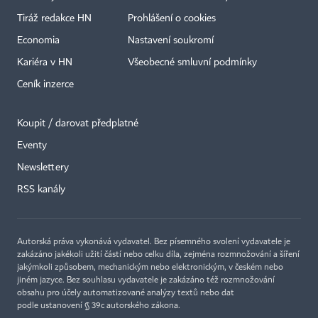
Tiráž redakce HN
Prohlášení o cookies
Economia
Nastavení soukromí
Kariéra v HN
Všeobecné smluvní podmínky
Ceník inzerce
Koupit / darovat předplatné
Eventy
×
Newslettery
RSS kanály
Autorská práva vykonává vydavatel. Bez písemného svolení vydavatele je
zakázáno jakékoli užití částí nebo celku díla, zejména rozmnožování a šíření
jakýmkoli způsobem, mechanickým nebo elektronickým, v českém nebo
jiném jazyce. Bez souhlasu vydavatele je zakázáno též rozmnožování
obsahu pro účely automatizované analýzy textů nebo dat
podle ustanovení § 39c autorského zákona.