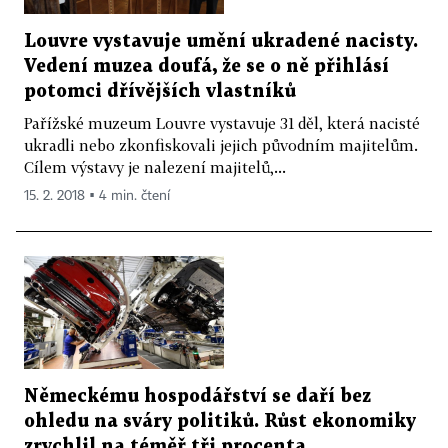
Louvre vystavuje umění ukradené nacisty.
Vedení muzea doufá, že se o ně přihlásí
potomci dřívějších vlastníků
Pařížské muzeum Louvre vystavuje 31 děl, která nacisté
ukradli nebo zkonfiskovali jejich původním majitelům.
Cílem výstavy je nalezení majitelů,...
15. 2. 2018 ▪ 4 min. čtení
Německému hospodářství se daří bez
ohledu na sváry politiků. Růst ekonomiky
zrychlil na téměř tři procenta