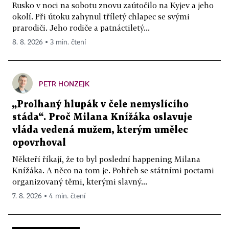
Rusko v noci na sobotu znovu zaútočilo na Kyjev a jeho
okolí. Při útoku zahynul tříletý chlapec se svými
prarodiči. Jeho rodiče a patnáctiletý...
8. 8. 2026 ▪ 3 min. čtení
PETR HONZEJK
„Prolhaný hlupák v čele nemyslícího
stáda“. Proč Milana Knížáka oslavuje
vláda vedená mužem, kterým umělec
opovrhoval
Někteří říkají, že to byl poslední happening Milana
Knížáka. A něco na tom je. Pohřeb se státními poctami
organizovaný těmi, kterými slavný...
7. 8. 2026 ▪ 4 min. čtení