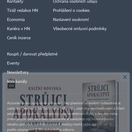
Kontakty
Ochrana osobních údajů
Tiráž redakce HN
Prohlášení o cookies
Economia
Nastavení soukromí
Kariéra v HN
Všeobecné smluvní podmínky
Ceník inzerce
Koupit / darovat předplatné
Eventy
×
Newslettery
RSS kanály
Autorská práva vykonává vydavatel. Bez písemného svolení vydavatele je
zakázáno jakékoli užití částí nebo celku díla, zejména rozmnožování a šíření
jakýmkoli způsobem, mechanickým nebo elektronickým, v českém nebo
jiném jazyce. Bez souhlasu vydavatele je zakázáno též rozmnožování
obsahu pro účely automatizované analýzy textů nebo dat
podle ustanovení § 39c autorského zákona.