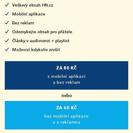
Veškerý obsah HN.cz
Mobilní aplikace
Bez reklam
Odemykejte obsah pro přátele
Články v audioverzi + playlist
Možnost kdykoliv zrušit
ZA 80 KČ
s mobilní aplikací
a bez reklam
nebo
ZA 40 KČ
bez mobilní aplikace
a s reklamou