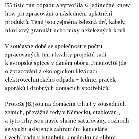
155 tisíc tun odpadu a vytvořila si jedinečné know-
how při zpracování a následném uplatnění
produktů. Těmi jsou zejména železná drť, kabely,
hliníkový granulát nebo mixy neželezných kovů.
V současné době se společnost v počtu
zpracovaných tun i kvality projektů řadí
k evropské špičce v daném oboru. Jmenovitě jde
o zpracování a ekologickou likvidaci
elektrotechnického odpadu − lednic, praček,
sporáků i drobných domácích spotřebičů.
Protože již jsou na domácím trhu i v sousedních
zemích, převážně tedy v Německu, etablováni,
a tyto trhy jsou navíc slušně saturovány, rozhodli
se využít asistence zahraniční kanceláře
CzechTradu v Istanbulu k průniku na slibný