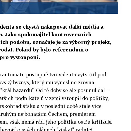
alenta se chystá nakupovat další média a
a. Jako spolumajitel kontroverzních
jich podobu, označuje je za výborný projekt,
 prodat. Pokud by bylo referendum o
 pro vystoupení.
automatu postupně Ivo Valenta vytvořil pod
vský byznys, který mu vynesl ne zrovna
"král hazardu". Od té doby se ale posunul dál −
atších podnikatelů v zemi vstoupil do politiky,
skohradišťsku a v poslední době stále více
 druhým nejbohatším Čechem, premiérem
, však nemá rád, jeho politiku ostře kritizuje.
ovoří o svých plánech "získat" radnici