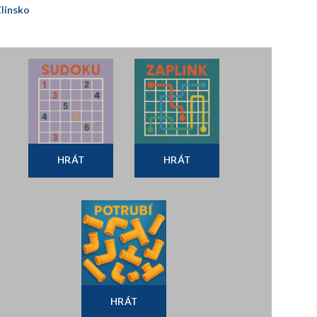
línsko
HRÁT
HRÁT
HRÁT