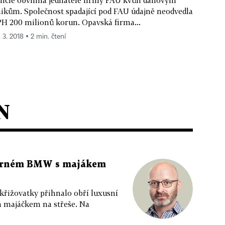
ikům. Společnost spadající pod FAU údajně neodvedla
H 200 milionů korun. Opavská firma...
. 3. 2018 ▪ 2 min. čtení
N
 černém BMW s majákem
 křižovatky přihnalo obří luxusní
m majáčkem na střeše. Na