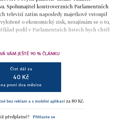
ysu. Spolumajitel kontroverzních Parlamentních
ích televizí zatím naposledy majetkově vstoupil
 vyloženě o ekonomický zisk, nezajímám se o to,
příklad podíl v Parlamentních listech bych chtěl
VÁ VÁM JEŠTĚ 90 % ČLÁNKU
Číst dál za
40 Kč
na první dva měsíce
za 80 Kč.
tné bez reklam a s mobilní aplikací
iž předplatné?
Přihlaste se