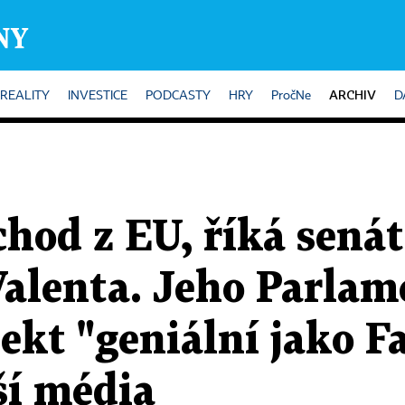
ARCHIV
REALITY
INVESTICE
PODCASTY
HRY
PročNe
D
hod z EU, říká senát
alenta. Jeho Parlame
jekt "geniální jako F
ší média