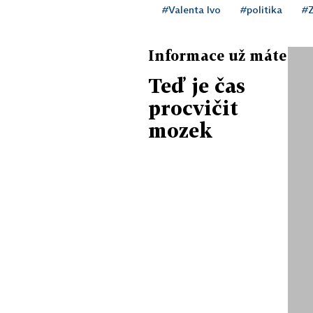
#Valenta Ivo
#politika
#Z
Informace už máte
Teď je čas
procvičit
mozek