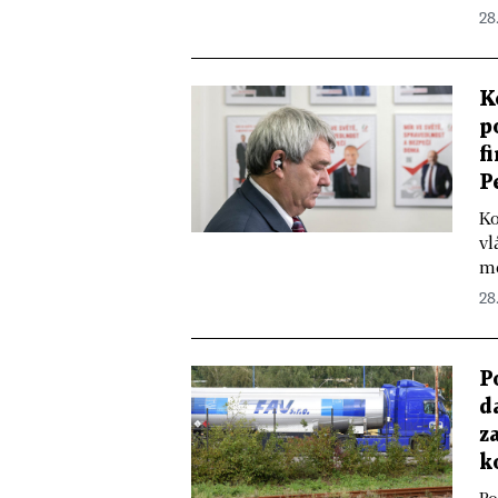
28
K
p
f
P
Ko
vl
me
28
P
d
z
k
Po