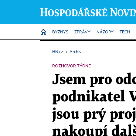
HOME
BYZNYS
ZPRÁVY
NÁZORY
TECH
HN.cz
›
Archiv
ROZHOVOR TÝDNE
Jsem pro odc
podnikatel V
jsou prý pro
nakoupí dal