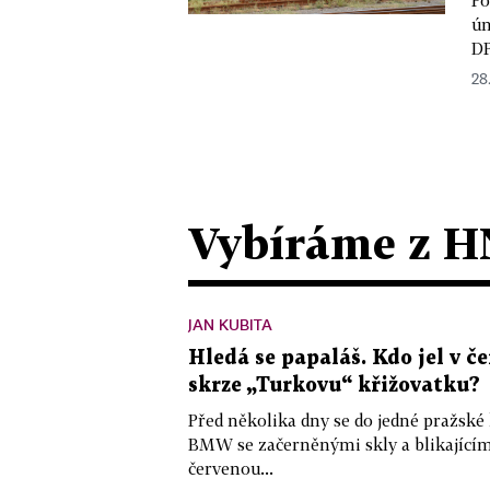
ún
DP
28
Vybíráme z H
JAN KUBITA
Hledá se papaláš. Kdo jel v
skrze „Turkovu“ křižovatku?
Před několika dny se do jedné pražské
BMW se začerněnými skly a blikající
červenou...