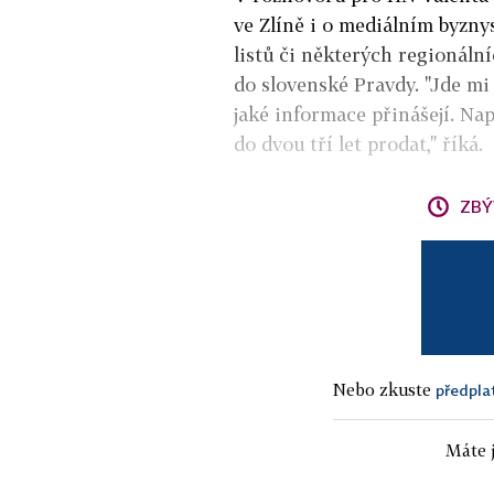
ve Zlíně i o mediálním byzn
listů či některých regionáln
do slovenské Pravdy. "Jde mi
jaké informace přinášejí. Na
do dvou tří let prodat," říká.
ZBÝ
Nebo zkuste
předpla
Máte j