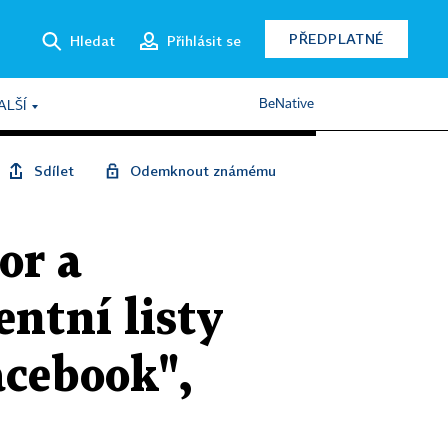
PŘEDPLATNÉ
Hledat
Přihlásit se
BeNative
ALŠÍ
Sdílet
Odemknout známému
or a
ntní listy
acebook",