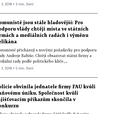
. 3. 2018 ▪ 3 min. čtení
omunisté jsou stále hladovější: Pro
odporu vlády chtějí místa ve státních
irmách a mediálních radách i výměnu
elikána
munisté přicházejí s novými požadavky pro podporu
ády Andreje Babiše. Chtějí obsazovat státní firmy a
diální rady podle politického klíče....
. 3. 2018 ▪ 5 min. čtení
olicie obvinila jednatele firmy FAU kvůli
aňovému úniku. Společnost kvůli
ajišťovacím příkazům skončila v
onkurzu
licie obvinila jednatele firmy FAU kvůli daňovým