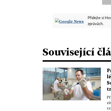
Přidejte si H
zprávách.
Související čl
P
l
S
t
Př
zí
vz