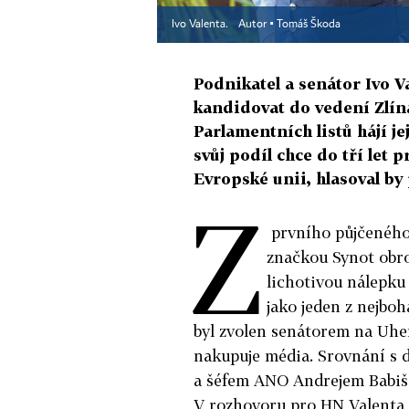
Ivo Valenta.
Autor ▪
Tomáš Škoda
Podnikatel a senátor Ivo V
kandidovat do vedení Zlín
Parlamentních listů hájí je
svůj podíl chce do tří let
Evropské unii, hlasoval by
Z
prvního půjčeného 
značkou Synot obro
lichotivou nálepku 
jako jeden z nejboh
byl zvolen senátorem na Uher
nakupuje média. Srovnání s
a šéfem ANO Andrejem Babišem
V rozhovoru pro HN Valenta h