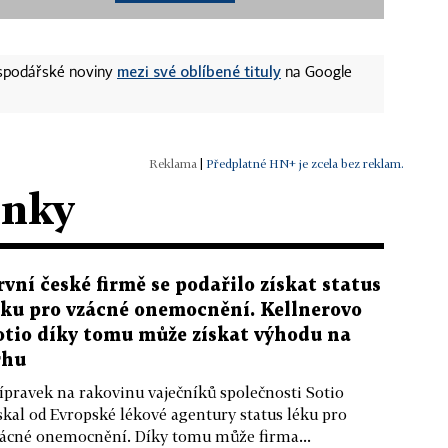
mezi své oblíbené tituly
ospodářské noviny
na Google
|
Předplatné HN+ je zcela bez reklam.
ánky
rvní české firmě se podařilo získat status
éku pro vzácné onemocnění. Kellnerovo
otio díky tomu může získat výhodu na
rhu
ípravek na rakovinu vaječníků společnosti Sotio
skal od Evropské lékové agentury status léku pro
ácné onemocnění. Díky tomu může firma...