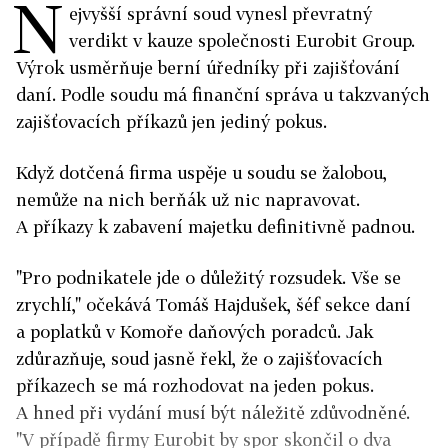
N
ejvyšší správní soud vynesl převratný
verdikt v kauze společnosti Eurobit Group.
Výrok usměrňuje berní úředníky při zajišťování
daní. Podle soudu má finanční správa u takzvaných
zajišťovacích příkazů jen jediný pokus.
Když dotčená firma uspěje u soudu se žalobou,
nemůže na nich berňák už nic napravovat.
A příkazy k zabavení majetku definitivně padnou.
"Pro podnikatele jde o důležitý rozsudek. Vše se
zrychlí," očekává Tomáš Hajdušek, šéf sekce daní
a poplatků v Komoře daňových poradců. Jak
zdůrazňuje, soud jasně řekl, že o zajišťovacích
příkazech se má rozhodovat na jeden pokus.
A hned při vydání musí být náležitě zdůvodněné.
"V případě firmy Eurobit by spor skončil o dva