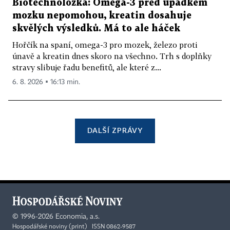
Biotechnoložka: Omega-3 před úpadkem
mozku nepomohou, kreatin dosahuje
skvělých výsledků. Má to ale háček
Hořčík na spaní, omega-3 pro mozek, železo proti
únavě a kreatin dnes skoro na všechno. Trh s doplňky
stravy slibuje řadu benefitů, ale které z...
6. 8. 2026 ▪ 16:13 min.
DALŠÍ ZPRÁVY
©
1996-2026
Economia, a.s.
Hospodářské noviny (print) ISSN 0862-9587