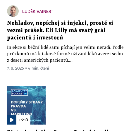
LUDĚK VAINERT
Nehladov, nepíchej si injekci, prostě si
vezmi prášek. Eli Lilly má svatý grál
pacientů i investorů
Injekce si běžní lidé sami píchají jen velmi neradi. Podle
průzkumů má k takové formě užívání léků averzi sedm
z deseti amerických pacientů....
7. 8. 2026 ▪ 4 min. čtení
16:13