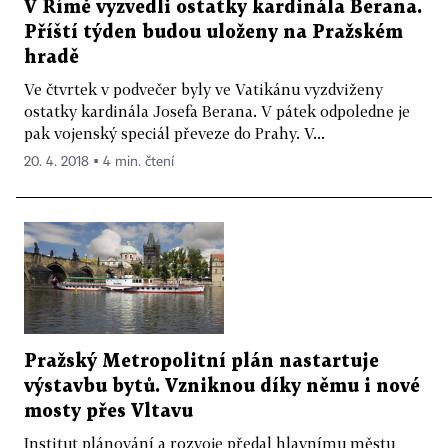
V Římě vyzvedli ostatky kardinála Berana.
Příští týden budou uloženy na Pražském
hradě
Ve čtvrtek v podvečer byly ve Vatikánu vyzdviženy
ostatky kardinála Josefa Berana. V pátek odpoledne je
pak vojenský speciál převeze do Prahy. V...
20. 4. 2018 ▪ 4 min. čtení
Pražský Metropolitní plán nastartuje
výstavbu bytů. Vzniknou díky němu i nové
mosty přes Vltavu
Institut plánování a rozvoje předal hlavnímu městu