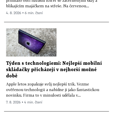
přihnalo obří luxusní BMW se začerněnými skly a
blikajícím majáčkem na střeše. Na červenou...
4. 8. 2026 ▪ 6 min. čtení
Týden s technologiemi: Nejlepší mobilní
skládačky přicházejí v nejhorší možné
době
Apple letos zopakuje svůj nejlepší trik. Vezme
ověřenou technologii a nabídne ji jako fantastickou
novinku. Firma to v minulosti udělala v...
7. 8. 2026 ▪ 4 min. čtení