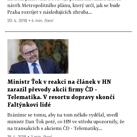
návrh Metropolitního plánu, který určí, jak se bude
Praha rozvíjet v následujících zhruba...
20. 4. 2018 ▪ 4 min. čtení
Ministr Ťok v reakci na článek v HN
zarazil převody akcií firmy ČD -
Telematika. V resortu dopravy skončí
Faltýnkovi lidé
Bráníme se tomu, aby na tom někdo vydělal, uvedl
ministr Dan Ťok poté, co HN ve středu upozornily, že
na transakcích s akciemi ČD - Telematiky...
19. 4. 2018 ▪ 3 min. čtení