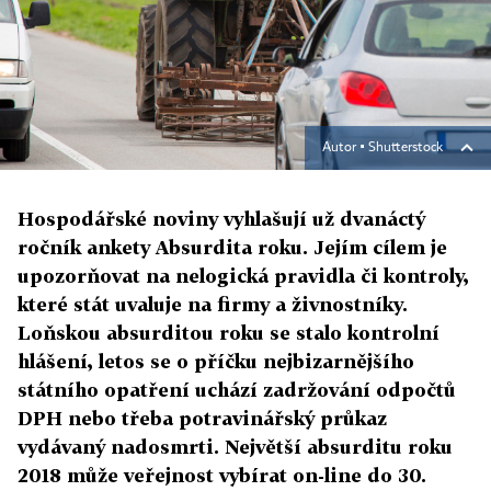
Autor ▪
Shutterstock
Hospodářské noviny vyhlašují už dvanáctý
ročník ankety Absurdita roku. Jejím cílem je
upozorňovat na nelogická pravidla či kontroly,
které stát uvaluje na firmy a živnostníky.
Loňskou absurditou roku se stalo kontrolní
hlášení, letos se o příčku nejbizarnějšího
státního opatření uchází zadržování odpočtů
DPH nebo třeba potravinářský průkaz
vydávaný nadosmrti. Největší absurditu roku
2018 může veřejnost vybírat on-line do 30.