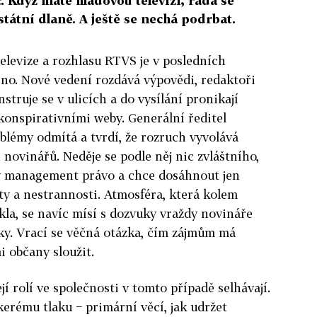
. Když máte hladovou televizi, ráda se
tátní dlaně. A ještě se nechá podrbat.
elevize a rozhlasu RTVS je v posledních
no. Nové vedení rozdává výpovědi, redaktoři
struje se v ulicích a do vysílání pronikají
 konspirativními weby. Generální ředitel
oblémy odmítá a tvrdí, že rozruch vyvolává
novinářů. Neděje se podle něj nic zvláštního,
ý management právo a chce dosáhnout jen
ty a nestrannosti. Atmosféra, která kolem
ikla, se navíc mísí s dozvuky vraždy novináře
ky. Vrací se věčná otázka, čím zájmům má
i občany sloužit.
jí rolí ve společnosti v tomto případě selhávají.
kerému tlaku − primární věcí, jak udržet