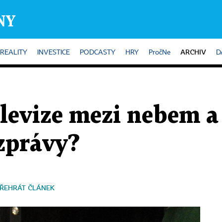
ARCHIV
REALITY
INVESTICE
PODCASTY
HRY
PročNe
D
elevize mezi nebem a
 zprávy?
ŘEHRÁT ČLÁNEK