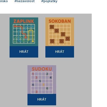
ensko
#nezávislost
#poplatky
HRÁT
HRÁT
HRÁT