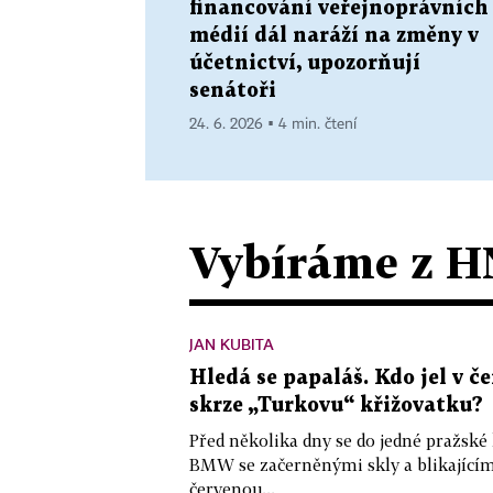
financování veřejnoprávních
médií dál naráží na změny v
účetnictví, upozorňují
senátoři
24. 6. 2026 ▪ 4 min. čtení
Vybíráme z H
JAN KUBITA
Hledá se papaláš. Kdo jel v
skrze „Turkovu“ křižovatku?
Před několika dny se do jedné pražské
BMW se začerněnými skly a blikající
červenou...