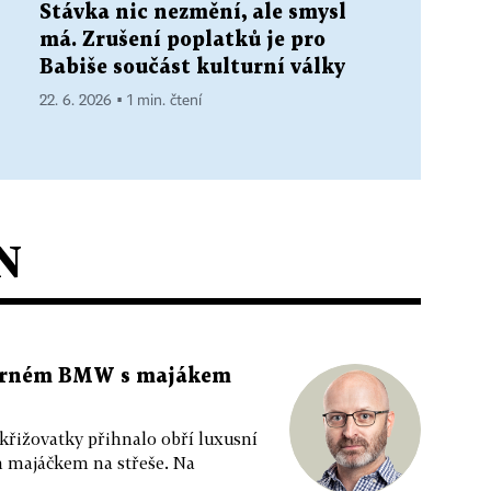
Stávka nic nezmění, ale smysl
má. Zrušení poplatků je pro
Babiše součást kulturní války
22. 6. 2026 ▪ 1 min. čtení
N
 černém BMW s majákem
 křižovatky přihnalo obří luxusní
m majáčkem na střeše. Na