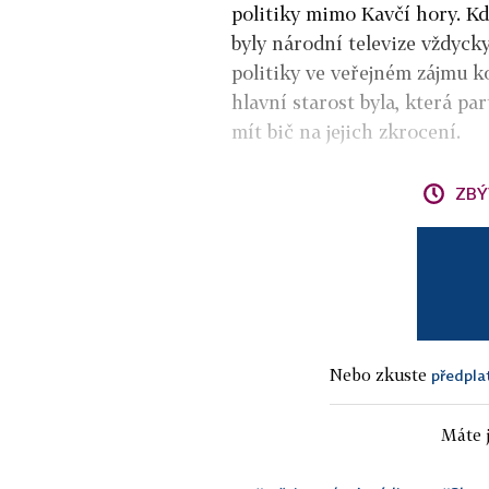
politiky mimo Kavčí hory. K
byly národní televize vždycky
politiky ve veřejném zájmu ko
hlavní starost byla, která pa
mít bič na jejich zkrocení.
ZBÝ
Nebo zkuste
předpla
Máte j