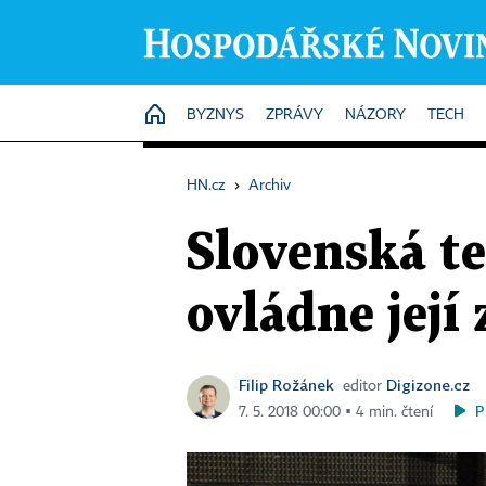
HOME
BYZNYS
ZPRÁVY
NÁZORY
TECH
HN.cz
›
Archiv
Slovenská t
ovládne její
Filip Rožánek
Digizone.cz
editor
P
7. 5. 2018 00:00 ▪ 4 min. čtení