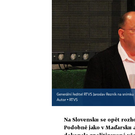
Generální ředitel RTVS Jaroslav Rezník na snímku 
Autor ▪
RTVS
Na Slovensku se opět rozh
Podobně jako v Maďarsku a