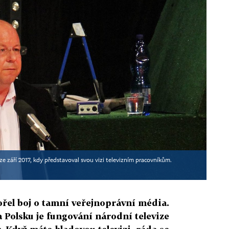
ze září 2017, kdy představoval svou vizi televizním pracovníkům.
ořel boj o tamní veřejnoprávní média.
 Polsku je fungování národní televize