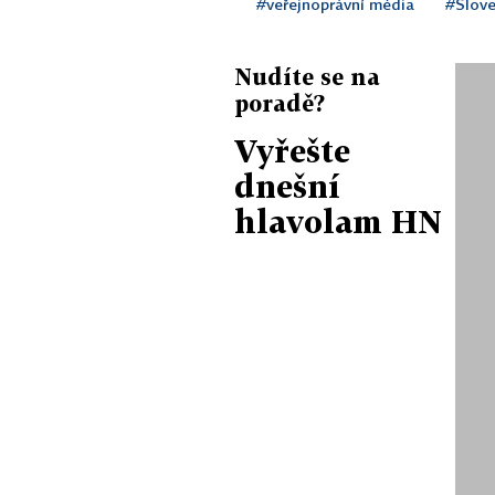
#veřejnoprávní média
#Slov
Nudíte se na
poradě?
Vyřešte
dnešní
hlavolam HN