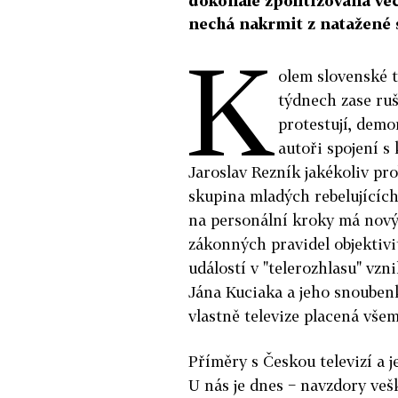
dokonale zpolitizovaná věc
nechá nakrmit z natažené s
K
olem slovenské t
týdnech zase ruš
protestují, demon
autoři spojení s
Jaroslav Rezník jakékoliv pr
skupina mladých rebelujících 
na personální kroky má nov
zákonných pravidel objektivi
událostí v "telerozhlasu" vzn
Jána Kuciaka a jeho snouben
vlastně televize placená všem
Příměry s Českou televizí a je
U nás je dnes − navzdory veš