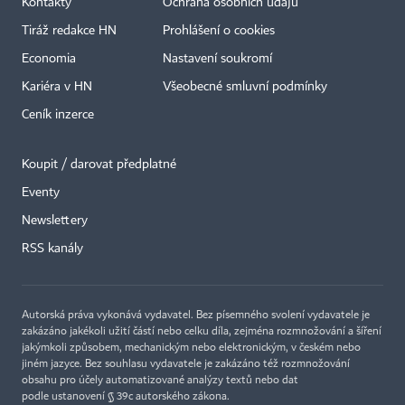
Kontakty
Ochrana osobních údajů
Tiráž redakce HN
Prohlášení o cookies
Economia
Nastavení soukromí
Kariéra v HN
Všeobecné smluvní podmínky
Ceník inzerce
Koupit / darovat předplatné
Eventy
Newslettery
RSS kanály
Autorská práva vykonává vydavatel. Bez písemného svolení vydavatele je
zakázáno jakékoli užití částí nebo celku díla, zejména rozmnožování a šíření
jakýmkoli způsobem, mechanickým nebo elektronickým, v českém nebo
jiném jazyce. Bez souhlasu vydavatele je zakázáno též rozmnožování
obsahu pro účely automatizované analýzy textů nebo dat
podle ustanovení § 39c autorského zákona.