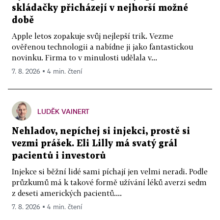
skládačky přicházejí v nejhorší možné
době
Apple letos zopakuje svůj nejlepší trik. Vezme
ověřenou technologii a nabídne ji jako fantastickou
novinku. Firma to v minulosti udělala v...
7. 8. 2026 ▪ 4 min. čtení
LUDĚK VAINERT
Nehladov, nepíchej si injekci, prostě si
vezmi prášek. Eli Lilly má svatý grál
pacientů i investorů
Injekce si běžní lidé sami píchají jen velmi neradi. Podle
průzkumů má k takové formě užívání léků averzi sedm
z deseti amerických pacientů....
7. 8. 2026 ▪ 4 min. čtení