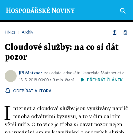
HN.cz
›
Archiv
Cloudové služby: na co si dát
pozor
Jiří Matzner
zakladatel advokátní kanceláře Matzner et al
PŘEHRÁT ČLÁNEK
15. 5. 2018 00:00 ▪ 3 min. čtení
ODEBÍRAT AUTORA
I
nternet a cloudové služby jsou využívány napříč
mnoha odvětvími byznysu, a to v čím dál tím
větší míře. O to více je třeba si dávat pozor nejen
na uzavírání smluv k využívání cloudových služeb,