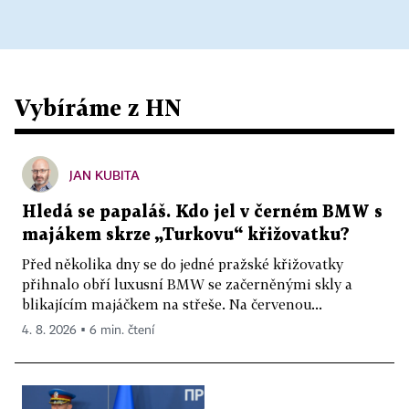
Vybíráme z HN
JAN KUBITA
Hledá se papaláš. Kdo jel v černém BMW s
majákem skrze „Turkovu“ křižovatku?
Před několika dny se do jedné pražské křižovatky
přihnalo obří luxusní BMW se začerněnými skly a
blikajícím majáčkem na střeše. Na červenou...
4. 8. 2026 ▪ 6 min. čtení