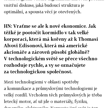
vnitřní diskuse, jaká budoucí struktura je
optimální, a spousta věcí je otevřených.
HN: Vraťme se ale k nové ekonomice. Jak
těžké je pootočit kormidlo v tak velké
korporaci, která má kořeny až k Thomasi
Alvovi Edisonovi, která má americké
akcionáře a zároveň působí globálně?
V technologickém světě se přece všechno
rozhoduje rychle, a vy se označujete
za technologickou společnost.
Mezi technologiemi v oblasti spotřeby
a komunikace a průmyslovými technologiemi je
velký rozdíl. Vrcholem těch průmyslových je třeba
letecký motor, ať už jde o materiály, fyziku,
dynamiku, elektroniku. Naprosto jiný svět je ten,