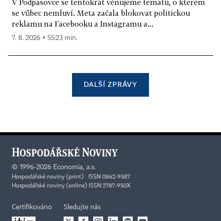
V Podpásovce se tentokrát věnujeme tématu, o kterém
se vůbec nemluví. Meta začala blokovat politickou
reklamu na Facebooku a Instagramu a...
7. 8. 2026 ▪ 55:23 min.
DALŠÍ ZPRÁVY
©
1996-2026
Economia, a.s.
Hospodářské noviny (print) ISSN 0862-9587
Hospodářské noviny (online) ISSN 2787-950X
Certifikováno
Sledujte nás