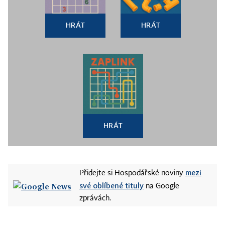
HRÁT
HRÁT
HRÁT
mezi
Přidejte si Hospodářské noviny
své oblíbené tituly
na Google
zprávách.