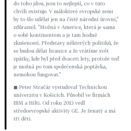
do toho jdou, jsou to nejlepší, co v tuto
chvíli existuje. V málokteré evropské zemi
by to šlo udělat jen na čistě národní úrovni,"
zdůraznil. "Možná v Americe, která je sama
o sobě kontinentem a je tam hodně
zkušeností. Představy některých politiků, že
se budou dělat hranice a že vrátíme svět
zpátky, kde byl před dvaceti lety, protože teď
je možná po tom společenská poptávka,
nemohou fungovat."
◼ Peter Stračár vystudoval Technickou
univerzitu v Košicích. Působil ve firmách
IBM a Hilti. Od roku 2013 vedl
středoevropské aktivity GE. Je ženatý a má
tři děti.