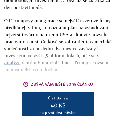
dlouhodobých investicích. A továrna se zkrátka za
den postavit nedá.
Od Trumpovy inaugurace se největší světové firmy
předhánějí v tom, kdo oznámí plán na vybudování
největší továrny na území USA a slíbí víc nových
pracovních míst. Celkově se zahraniční a americké
společnosti za poslední dva měsíce zavázaly k
investicím ve výši 1,9 bilionu dolarů, píše se v
analýze
deníku Financial Times. Trump se ovšem
nemusí některých dočkat.
ZBÝVÁ VÁM JEŠTĚ 80 % ČLÁNKU
Číst dál za
40 Kč
na první dva měsíce