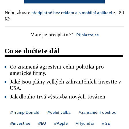
Nebo zkuste
za 80
předplatné bez reklam a s mobilní aplikací
Kč.
Máte již předplatné?
Přihlaste se
Co se dočtete dál
Co znamená agresivní celní politika pro
americké firmy.
Jaké jsou plány velkých zahraničních investic v
USA.
Jak dlouho trvá výstavba nových továren.
#Trump Donald
#celní válka
#zahraniční obchod
#investice
#EU
#Apple
#Hyundai
#GE