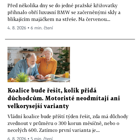
Před několika dny se do jedné pražské křižovatky
přihnalo obří luxusní BMW se začerněnými skly a
blikajícím majáčkem na střeše. Na červenou...
4. 8. 2026 ▪ 6 min. čtení
Koalice bude řešit, kolik přidá
důchodcům. Motoristé neodmítají ani
velkorysejší varianty
Vládní koalice bude příští týden řešit, zda má důchody
zvednout v průměru o 300 korun měsíčně, nebo o
necelých 600. Zatímco první varianta je...
6. 8. 2026 ▪ 5 min. čtení