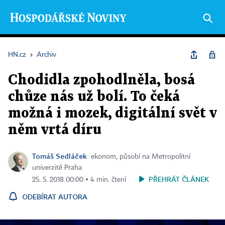
HN.cz
›
Archiv
Chodidla zpohodlněla, bosá
chůze nás už bolí. To čeká
možná i mozek, digitální svět v
něm vrtá díru
Tomáš Sedláček
ekonom, působí na Metropolitní
univerzitě Praha
PŘEHRÁT ČLÁNEK
25. 5. 2018 00:00 ▪ 4 min. čtení
ODEBÍRAT AUTORA