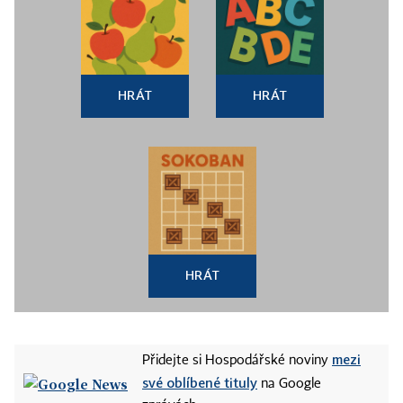
HRÁT
HRÁT
HRÁT
mezi
Přidejte si Hospodářské noviny
své oblíbené tituly
na Google