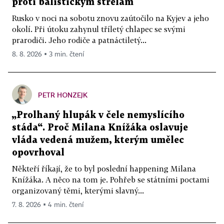
proti balistickým střelám
Rusko v noci na sobotu znovu zaútočilo na Kyjev a jeho
okolí. Při útoku zahynul tříletý chlapec se svými
prarodiči. Jeho rodiče a patnáctiletý...
8. 8. 2026 ▪ 3 min. čtení
PETR HONZEJK
„Prolhaný hlupák v čele nemyslícího
stáda“. Proč Milana Knížáka oslavuje
vláda vedená mužem, kterým umělec
opovrhoval
Někteří říkají, že to byl poslední happening Milana
Knížáka. A něco na tom je. Pohřeb se státními poctami
organizovaný těmi, kterými slavný...
7. 8. 2026 ▪ 4 min. čtení