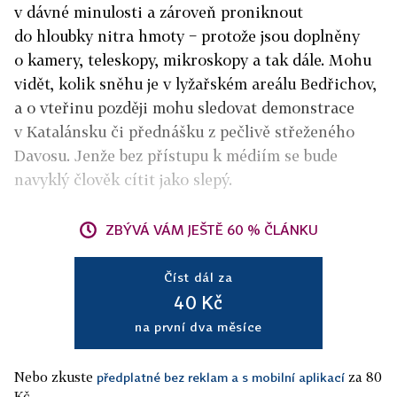
v dávné minulosti a zároveň proniknout
do hloubky nitra hmoty − protože jsou doplněny
o kamery, teleskopy, mikroskopy a tak dále. Mohu
vidět, kolik sněhu je v lyžařském areálu Bedřichov,
a o vteřinu později mohu sledovat demonstrace
v Katalánsku či přednášku z pečlivě střeženého
Davosu. Jenže bez přístupu k médiím se bude
navyklý člověk cítit jako slepý.
ZBÝVÁ VÁM JEŠTĚ 60 % ČLÁNKU
Číst dál za
40 Kč
na první dva měsíce
Nebo zkuste
za 80
předplatné bez reklam a s mobilní aplikací
Kč.