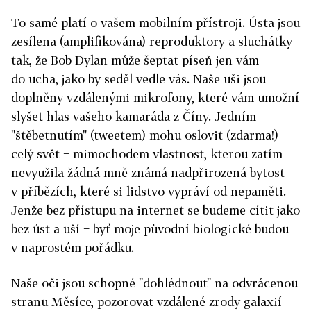
To samé platí o vašem mobilním přístroji. Ústa jsou
zesílena (amplifikována) reproduktory a sluchátky
tak, že Bob Dylan může šeptat píseň jen vám
do ucha, jako by seděl vedle vás. Naše uši jsou
doplněny vzdálenými mikrofony, které vám umožní
slyšet hlas vašeho kamaráda z Číny. Jedním
"štěbetnutím" (tweetem) mohu oslovit (zdarma!)
celý svět − mimochodem vlastnost, kterou zatím
nevyužila žádná mně známá nadpřirozená bytost
v příbězích, které si lidstvo vypráví od nepaměti.
Jenže bez přístupu na internet se budeme cítit jako
bez úst a uší − byť moje původní biologické budou
v naprostém pořádku.
Naše oči jsou schopné "dohlédnout" na odvrácenou
stranu Měsíce, pozorovat vzdálené zrody galaxií