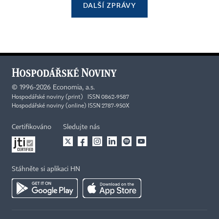
DALŠÍ ZPRÁVY
©
1996-2026
Economia, a.s.
Hospodářské noviny (print) ISSN 0862-9587
Hospodářské noviny (online) ISSN 2787-950X
Certifikováno
Sledujte nás
Stáhněte si aplikaci HN