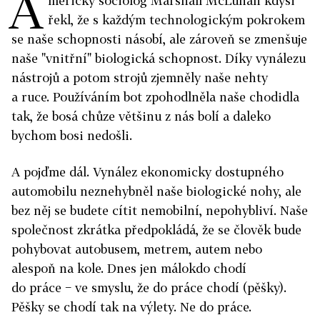
A
merický sociolog Marshall McLuhan kdysi
řekl, že s každým technologickým pokrokem
se naše schopnosti násobí, ale zároveň se zmenšuje
naše "vnitřní" biologická schopnost. Díky vynálezu
nástrojů a potom strojů zjemněly naše nehty
a ruce. Používáním bot zpohodlněla naše chodidla
tak, že bosá chůze většinu z nás bolí a daleko
bychom bosi nedošli.
A pojďme dál. Vynález ekonomicky dostupného
automobilu neznehybněl naše biologické nohy, ale
bez něj se budete cítit nemobilní, nepohybliví. Naše
společnost zkrátka předpokládá, že se člověk bude
pohybovat autobusem, metrem, autem nebo
alespoň na kole. Dnes jen málokdo chodí
do práce − ve smyslu, že do práce chodí (pěšky).
Pěšky se chodí tak na výlety. Ne do práce.