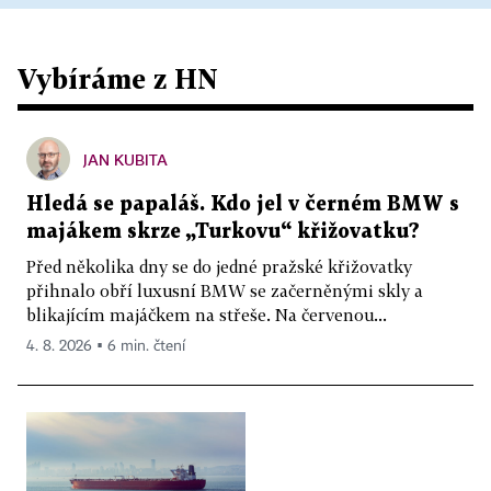
Vybíráme z HN
JAN KUBITA
Hledá se papaláš. Kdo jel v černém BMW s
majákem skrze „Turkovu“ křižovatku?
Před několika dny se do jedné pražské křižovatky
přihnalo obří luxusní BMW se začerněnými skly a
blikajícím majáčkem na střeše. Na červenou...
4. 8. 2026 ▪ 6 min. čtení