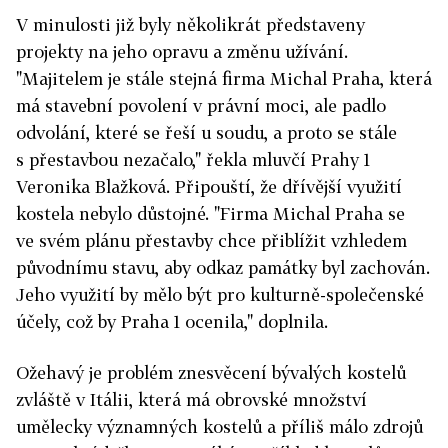
V minulosti již byly několikrát představeny
projekty na jeho opravu a změnu užívání.
"Majitelem je stále stejná firma Michal Praha, která
má stavební povolení v právní moci, ale padlo
odvolání, které se řeší u soudu, a proto se stále
s přestavbou nezačalo," řekla mluvčí Prahy 1
Veronika Blažková. Připouští, že dřívější využití
kostela nebylo důstojné. "Firma Michal Praha se
ve svém plánu přestavby chce přiblížit vzhledem
původnímu stavu, aby odkaz památky byl zachován.
Jeho využití by mělo být pro kulturně-společenské
účely, což by Praha 1 ocenila," doplnila.
Ožehavý je problém znesvěcení bývalých kostelů
zvláště v Itálii, která má obrovské množství
umělecky významných kostelů a příliš málo zdrojů