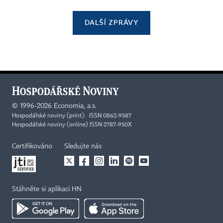
DALŠÍ ZPRÁVY
©
1996-2026
Economia, a.s.
Hospodářské noviny (print) ISSN 0862-9587
Hospodářské noviny (online) ISSN 2787-950X
Certifikováno
Sledujte nás
Stáhněte si aplikaci HN