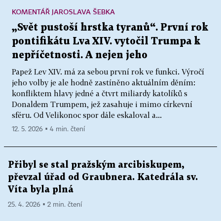
KOMENTÁŘ JAROSLAVA ŠEBKA
„Svět pustoší hrstka tyranů“. První rok
pontifikátu Lva XIV. vytočil Trumpa k
nepříčetnosti. A nejen jeho
Papež Lev XIV. má za sebou první rok ve funkci. Výročí
jeho volby je ale hodně zastíněno aktuálním děním:
konfliktem hlavy jedné a čtvrt miliardy katolíků s
Donaldem Trumpem, jež zasahuje i mimo církevní
sféru. Od Velikonoc spor dále eskaloval a...
12. 5. 2026 ▪ 4 min. čtení
Přibyl se stal pražským arcibiskupem,
převzal úřad od Graubnera. Katedrála sv.
Víta byla plná
25. 4. 2026 ▪ 2 min. čtení