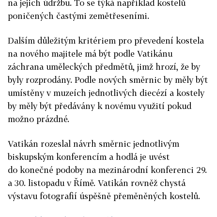
na jejich údržbu. To se týká například kostelů
poničených častými zemětřeseními.
Dalším důležitým kritériem pro převedení kostela
na nového majitele má být podle Vatikánu
záchrana uměleckých předmětů, jimž hrozí, že by
byly rozprodány. Podle nových směrnic by měly být
umístěny v muzeích jednotlivých diecézí a kostely
by měly být předávány k novému využití pokud
možno prázdné.
Vatikán rozeslal návrh směrnic jednotlivým
biskupským konferencím a hodlá je uvést
do konečné podoby na mezinárodní konferenci 29.
a 30. listopadu v Římě. Vatikán rovněž chystá
výstavu fotografií úspěšně přeměněných kostelů.