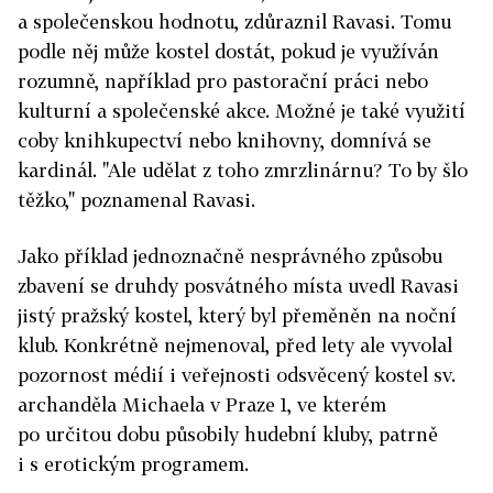
a společenskou hodnotu, zdůraznil Ravasi. Tomu
podle něj může kostel dostát, pokud je využíván
rozumně, například pro pastorační práci nebo
kulturní a společenské akce. Možné je také využití
coby knihkupectví nebo knihovny, domnívá se
kardinál. "Ale udělat z toho zmrzlinárnu? To by šlo
těžko," poznamenal Ravasi.
Jako příklad jednoznačně nesprávného způsobu
zbavení se druhdy posvátného místa uvedl Ravasi
jistý pražský kostel, který byl přeměněn na noční
klub. Konkrétně nejmenoval, před lety ale vyvolal
pozornost médií i veřejnosti odsvěcený kostel sv.
archanděla Michaela v Praze 1, ve kterém
po určitou dobu působily hudební kluby, patrně
i s erotickým programem.