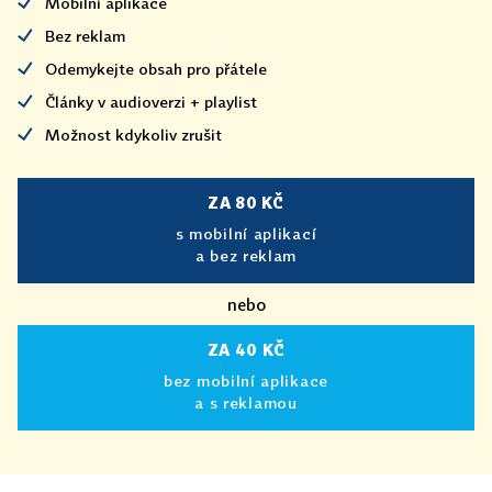
Mobilní aplikace
Bez reklam
Odemykejte obsah pro přátele
Články v audioverzi + playlist
Možnost kdykoliv zrušit
ZA 80 KČ
s mobilní aplikací
a bez reklam
nebo
ZA 40 KČ
bez mobilní aplikace
a s reklamou