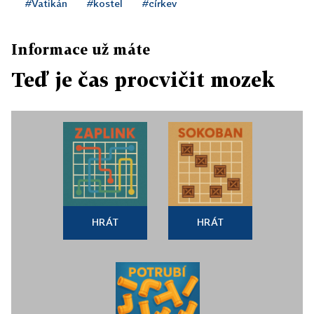
#Vatikán
#kostel
#církev
Informace už máte
Teď je čas procvičit mozek
HRÁT
HRÁT