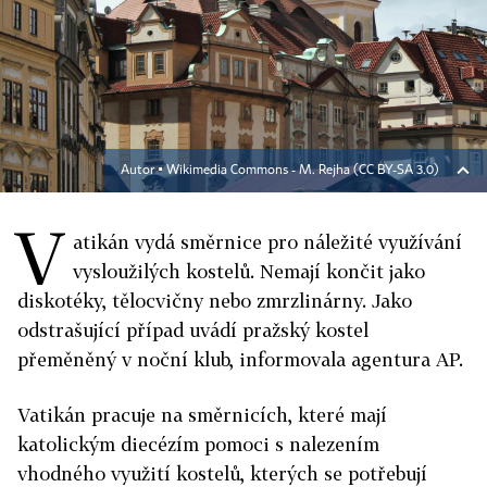
Autor ▪
Wikimedia Commons - M. Rejha (CC BY-SA 3.0)
V
atikán vydá směrnice pro náležité využívání
vysloužilých kostelů. Nemají končit jako
diskotéky, tělocvičny nebo zmrzlinárny. Jako
odstrašující případ uvádí pražský kostel
přeměněný v noční klub, informovala agentura AP.
Vatikán pracuje na směrnicích, které mají
katolickým diecézím pomoci s nalezením
vhodného využití kostelů, kterých se potřebují