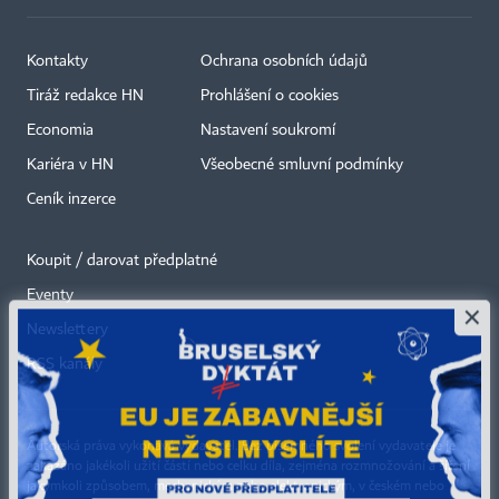
Kontakty
Ochrana osobních údajů
Tiráž redakce HN
Prohlášení o cookies
Economia
Nastavení soukromí
Kariéra v HN
Všeobecné smluvní podmínky
Ceník inzerce
Koupit / darovat předplatné
Eventy
×
Newslettery
RSS kanály
Autorská práva vykonává vydavatel. Bez písemného svolení vydavatele je
zakázáno jakékoli užití částí nebo celku díla, zejména rozmnožování a šíření
jakýmkoli způsobem, mechanickým nebo elektronickým, v českém nebo