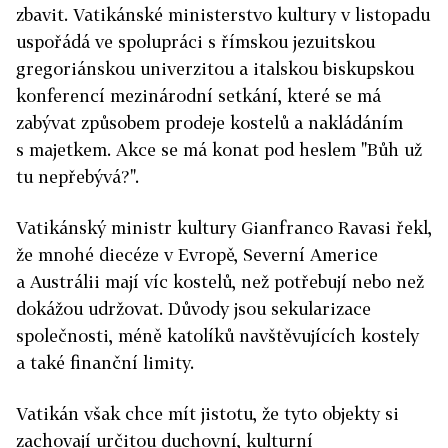
zbavit. Vatikánské ministerstvo kultury v listopadu
uspořádá ve spolupráci s římskou jezuitskou
gregoriánskou univerzitou a italskou biskupskou
konferencí mezinárodní setkání, které se má
zabývat způsobem prodeje kostelů a nakládáním
s majetkem. Akce se má konat pod heslem "Bůh už
tu nepřebývá?".
Vatikánský ministr kultury Gianfranco Ravasi řekl,
že mnohé diecéze v Evropě, Severní Americe
a Austrálii mají víc kostelů, než potřebují nebo než
dokážou udržovat. Důvody jsou sekularizace
společnosti, méně katolíků navštěvujících kostely
a také finanční limity.
Vatikán však chce mít jistotu, že tyto objekty si
zachovají určitou duchovní, kulturní