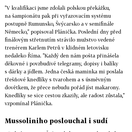
"V kvalifikaci jsme zdolali polskou překážku,
na šam­pionátu pak při vyřazovacím systému
postupně Rumunsko, Švýcarsko a v semifinále
Německo," popisoval Plánička. Poslední dny před
finálovým střetnutím strávilo mužstvo vedené
trenérem Karlem Petrů v klidném letovisku
nedaleko Říma. "Každý den nám pošta přinášela
děkovné i povzbudivé telegramy, dopisy i balíky
s dárky a jídlem. Jedna česká maminka mi poslala
třešňové knedlíky s tvarohem a s úsměvným
dovětkem, že přece nebudu pořád jíst makarony.
Knedlíky se sice cestou zkazily, ale radost zůstala,"
vzpomínal Plánička.
Mussoliniho poslouchal i sudí