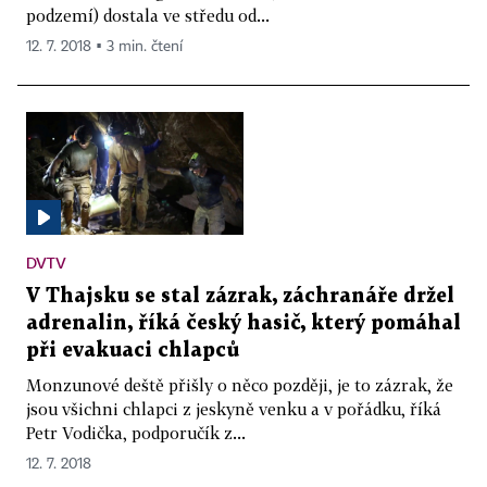
podzemí) dostala ve středu od...
12. 7. 2018 ▪ 3 min. čtení
DVTV
V Thajsku se stal zázrak, záchranáře držel
adrenalin, říká český hasič, který pomáhal
při evakuaci chlapců
Monzunové deště přišly o něco později, je to zázrak, že
jsou všichni chlapci z jeskyně venku a v pořádku, říká
Petr Vodička, podporučík z...
12. 7. 2018