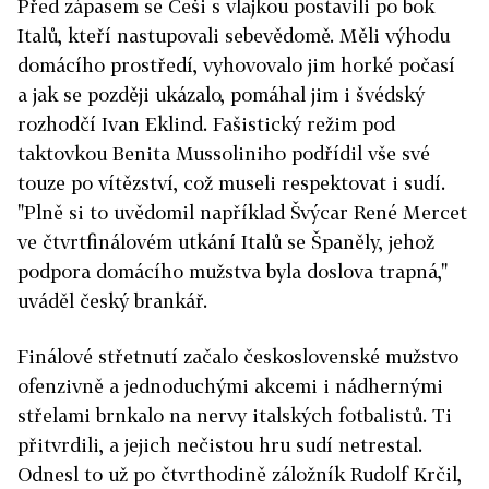
Před zápasem se Češi s vlajkou postavili po bok
Italů, kteří nastupovali sebevědomě. Měli výhodu
domácího prostředí, vyhovovalo jim horké počasí
a jak se později ukázalo, pomáhal jim i švédský
rozhodčí Ivan Eklind. Fašistický režim pod
taktovkou Benita Mussoliniho podřídil vše své
touze po vítězství, což museli respektovat i sudí.
"Plně si to uvědomil například Švýcar René Mercet
ve čtvrtfinálovém utkání Italů se Španěly, jehož
podpora domácího mužstva byla doslova trapná,"
uváděl český brankář.
Finálové střetnutí začalo československé mužstvo
ofenzivně a jednoduchými akcemi i nádhernými
střelami brnkalo na nervy italských fotbalistů. Ti
přitvrdili, a jejich nečistou hru sudí netrestal.
Odnesl to už po čtvrthodině záložník Rudolf Krčil,