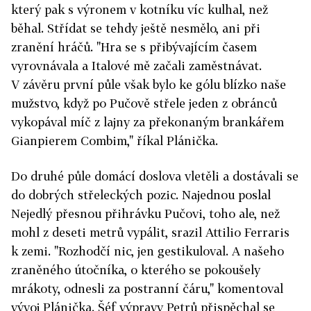
který pak s výronem v kotníku víc kulhal, než
běhal. Střídat se tehdy ještě nesmělo, ani při
zranění hráčů. "Hra se s přibývajícím časem
vyrovnávala a Italové mě začali zaměstnávat.
V závěru první půle však bylo ke gólu blízko naše
mužstvo, když po Pučově střele jeden z obránců
vykopával míč z lajny za překonaným brankářem
Gianpierem Combim," říkal Plánička.
Do druhé půle domácí doslova vletěli a dostávali se
do dobrých střeleckých pozic. Najednou poslal
Nejedlý přesnou přihrávku Pučovi, toho ale, než
mohl z deseti metrů vypálit, srazil Attilio Ferraris
k zemi. "Rozhodčí nic, jen gestikuloval. A našeho
zraněného útočníka, o kterého se pokoušely
mrákoty, odnesli za postranní čáru," komentoval
vývoj Plánička. Šéf výpravy Petrů přispěchal se