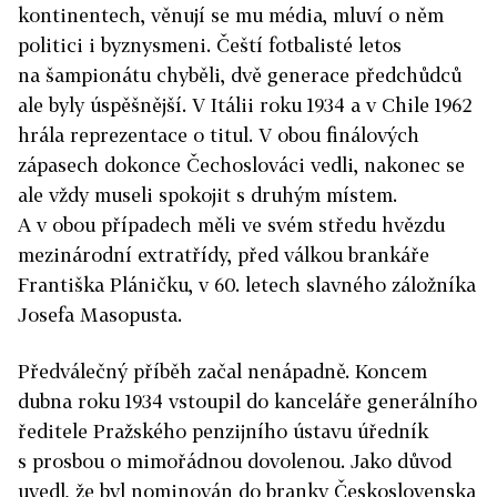
kontinentech, věnují se mu média, mluví o něm
politici i byznysmeni. Čeští fotbalisté letos
na šampionátu chyběli, dvě generace předchůdců
ale byly úspěšnější. V Itálii roku 1934 a v Chile 1962
hrála reprezentace o titul. V obou finálových
zápasech dokonce Čechoslováci vedli, nakonec se
ale vždy museli spokojit s druhým místem.
A v obou případech měli ve svém středu hvězdu
mezinárodní extratřídy, před válkou brankáře
Františka Pláničku, v 60. letech slavného záložníka
Josefa Masopusta.
Předválečný příběh začal nenápadně. Koncem
dubna roku 1934 vstoupil do kanceláře generálního
ředitele Pražského penzijního ústavu úředník
s prosbou o mimořádnou dovolenou. Jako důvod
uvedl, že byl nominován do branky Československa