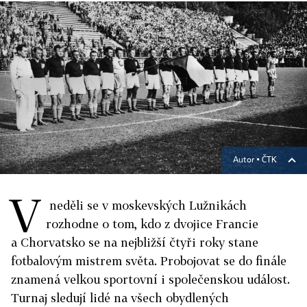
Autor ▪
ČTK
V
neděli se v moskevských Lužnikách
rozhodne o tom, kdo z dvojice Francie
a Chorvatsko se na nejbližší čtyři roky stane
fotbalovým mistrem světa. Probojovat se do finále
znamená velkou sportovní i společenskou událost.
Turnaj sledují lidé na všech obydlených