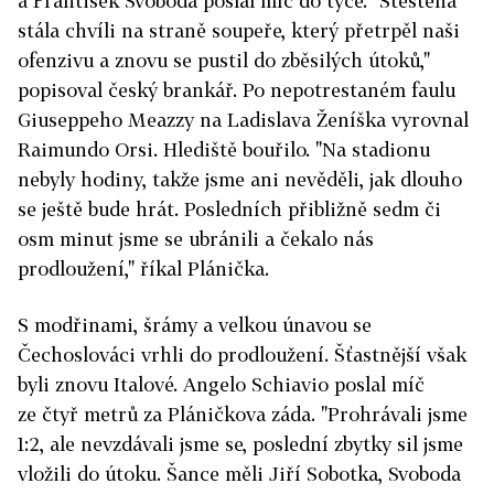
a František Svoboda poslal míč do tyče. "Štěstěna
stála chvíli na straně soupeře, který přetrpěl naši
ofenzivu a znovu se pustil do zběsilých útoků,"
popisoval český brankář. Po nepotrestaném faulu
Giuseppeho Meazzy na Ladislava Ženíška vyrovnal
Raimundo Orsi. Hlediště bouřilo. "Na stadionu
nebyly hodiny, takže jsme ani nevěděli, jak dlouho
se ještě bude hrát. Posledních přibližně sedm či
osm minut jsme se ubránili a čekalo nás
prodloužení," říkal Plánička.
S modřinami, šrámy a velkou únavou se
Čechoslováci vrhli do prodloužení. Šťastnější však
byli znovu Italové. Angelo Schiavio poslal míč
ze čtyř metrů za Pláničkova záda. "Prohrávali jsme
1:2, ale nevzdávali jsme se, poslední zbytky sil jsme
vložili do útoku. Šance měli Jiří Sobotka, Svoboda