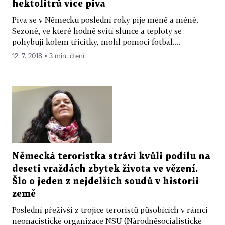
hektolitrů více piva
Piva se v Německu poslední roky pije méně a méně.
Sezoně, ve které hodně svítí slunce a teploty se
pohybují kolem třicítky, mohl pomoci fotbal....
12. 7. 2018 ▪ 3 min. čtení
Německá teroristka stráví kvůli podílu na
deseti vraždách zbytek života ve vězení.
Šlo o jeden z nejdelších soudů v historii
země
Poslední přeživší z trojice teroristů působících v rámci
neonacistické organizace NSU (Národněsocialistické