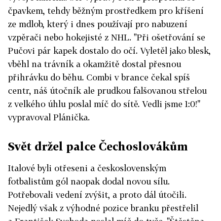
čpavkem, tehdy běžným prostředkem pro kříšení
ze mdlob, který i dnes používají pro nabuzení
vzpěrači nebo hokejisté z NHL. "Při ošetřování se
Pučovi pár kapek dostalo do očí. Vyletěl jako blesk,
vběhl na trávník a okamžitě dostal přesnou
přihrávku do běhu. Combi v brance čekal spíš
centr, náš útočník ale prudkou falšovanou střelou
z velkého úhlu poslal míč do sítě. Vedli jsme 1:0!"
vypravoval Plánička.
Svět držel palce Čechoslovákům
Italové byli otřeseni a československým
fotbalistům gól naopak dodal novou sílu.
Potřebovali vedení zvýšit, a proto dál útočili.
Nejedlý však z výhodné pozice branku přestřelil