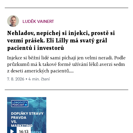
LUDĚK VAINERT
Nehladov, nepíchej si injekci, prostě si
vezmi prášek. Eli Lilly má svatý grál
pacientů i investorů
Injekce si běžní lidé sami píchají jen velmi neradi. Podle
průzkumů má k takové formě užívání léků averzi sedm
z deseti amerických pacientů....
7. 8. 2026 ▪ 4 min. čtení
16:13