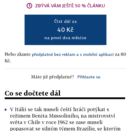
ZBÝVÁ VÁM JEŠTĚ 50 % ČLÁNKU
Číst dál za
40 Kč
na první dva měsíce
Nebo zkuste
za 80
předplatné bez reklam a s mobilní aplikací
Kč.
Máte již předplatné?
Přihlaste se
Co se dočtete dál
V Itálii se tak museli čeští hráči potýkat s
režimem Benita Mussoliniho, na mistrovství
světa v Chile v roce 1962 se zase museli
popasovat se silným týmem Brazílie, se kterým