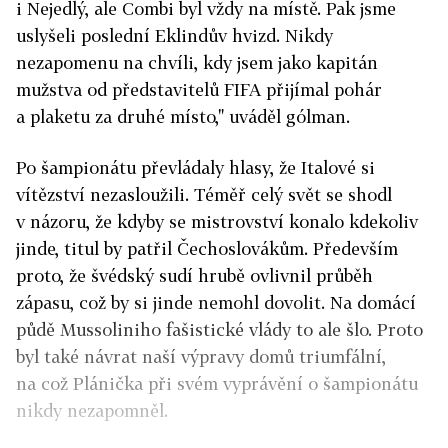
i Nejedlý, ale Combi byl vždy na místě. Pak jsme
uslyšeli poslední Eklindův hvizd. Nikdy
nezapomenu na chvíli, kdy jsem jako kapitán
mužstva od představitelů FIFA přijímal pohár
a plaketu za druhé místo," uváděl gólman.
Po šampionátu převládaly hlasy, že Italové si
vítězství nezasloužili. Téměř celý svět se shodl
v názoru, že kdyby se mistrovství konalo kdekoliv
jinde, titul by patřil Čechoslovákům. Především
proto, že švédský sudí hrubě ovlivnil průběh
zápasu, což by si jinde nemohl dovolit. Na domácí
půdě Mussoliniho fašistické vlády to ale šlo. Proto
byl také návrat naší výpravy domů triumfální,
na což Plánička při svém vyprávění o šampionátu
nikdy nezapomněl.