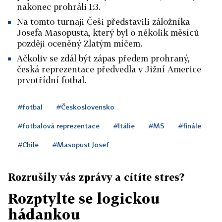
nakonec prohráli 1:3.
Na tomto turnaji Češi představili záložníka
Josefa Masopusta, který byl o několik měsíců
později oceněný Zlatým míčem.
Ačkoliv se zdál být zápas předem prohraný,
česká reprezentace předvedla v Jižní Americe
prvotřídní fotbal.
#fotbal
#Československo
#fotbalová reprezentace
#Itálie
#MS
#finále
#Chile
#Masopust Josef
Rozrušily vás zprávy a cítíte stres?
Rozptylte se logickou
hádankou