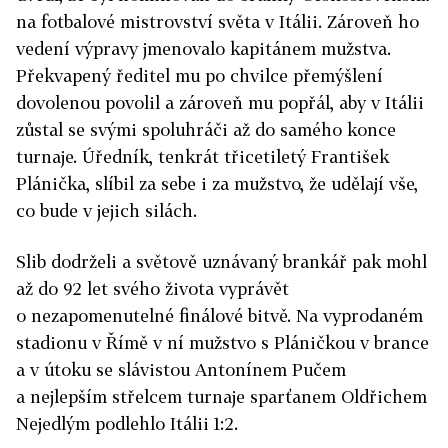
na fotbalové mistrovství světa v Itálii. Zároveň ho
vedení výpravy jmenovalo kapitánem mužstva.
Překvapený ředitel mu po chvilce přemýšlení
dovolenou povolil a zároveň mu popřál, aby v Itálii
zůstal se svými spoluhráči až do samého konce
turnaje. Úředník, tenkrát třicetiletý František
Plánička, slíbil za sebe i za mužstvo, že udělají vše,
co bude v jejich silách.
Slib dodrželi a světově uznávaný brankář pak mohl
až do 92 let svého života vyprávět
o nezapomenutelné finálové bitvě. Na vyprodaném
stadionu v Římě v ní mužstvo s Pláničkou v brance
a v útoku se slávistou Antonínem Pučem
a nejlepším střelcem turnaje sparťanem Oldřichem
Nejedlým podlehlo Itálii 1:2.