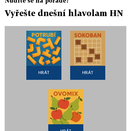
Nudíte se na poradě?
Vyřešte dnešní hlavolam HN
HRÁT
HRÁT
HRÁT