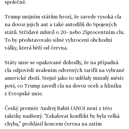
společně.
Trump unijním státům hrozí, že zavede vysoká cla
na dovoz jejich aut a také autodílů do Spojených
států. Střídavě mluvil o 20- nebo 25procentním clu.
To by představovalo silné vyhrocení obchodní
války, která běží od června.
Státy unie se opakovaně dohodly, že na případná
cla odpovědí uvalením odvetných tarifů na vybrané
americké zboží. Stejně jako to udělaly minulý měsíc
poté, co Trump zavedl cla na dovoz oceli a hliníku
z Evropské unie.
Český premiér Andrej Babiš (ANO) není z této
taktiky nadšený. "Eskalovat konflikt by byla velká
chyba," prohlásil koncem června na zatím