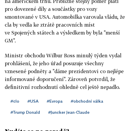
na americkém trhu. Přibližně stejný poměr platí
pro dovezené díly a součástky pro vozy
smontované v USA. Automobilka varovala vládu, že
cla by vedla ke ztrátě pracovních míst
ve Spojených státech a výsledkem by byla "menší
GM".
Ministr obchodu Wilbur Ross minulý týden vydal
prohlášení, že jeho úřad posuzuje všechny
vznesené podněty a "dáme prezidentovi co nejlépe
informované doporučení". Zároveň potvrdil, že
definitivní rozhodnutí ohledně cel ještě nepadlo.
#clo
#USA
#Evropa
#obchodní válka
#Trump Donald
#Juncker Jean-Claude