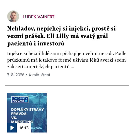
LUDĚK VAINERT
Nehladov, nepíchej si injekci, prostě si
vezmi prášek. Eli Lilly má svatý grál
pacientů i investorů
Injekce si běžní lidé sami píchají jen velmi neradi. Podle
průzkumů má k takové formě užívání léků averzi sedm
z deseti amerických pacientů....
7. 8. 2026 ▪ 4 min. čtení
16:13