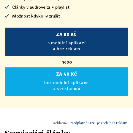
Články v audioverzi + playlist
Možnost kdykoliv zrušit
ZA 80 KČ
s mobilní aplikací
a bez reklam
nebo
ZA 40 KČ
bez mobilní aplikace
a s reklamou
|
Předplatné HN+ je zcela bez reklam.