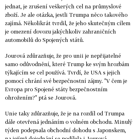
jednat, je zrušení veškerých cel na průmyslové
zboží. Je ale otázka, jestli Trumpa něco takového
zajímá. Několikrát tvrdil, že jeho skutečným cílem
je omezení dovozu jakýchkoliv zahraničních
automobilů do Spojených států.
Jourová zdůrazňuje, že pro unii je nepřijatelné
samo odůvodnění, které Trump ke svým hrozbám
týkajícím se cel používá. Tvrdí, že USA s jejich
pomocí chrání své bezpečnostní zájmy. "V čem je
Evropa pro Spojené státy bezpečnostním
ohrožením?" ptá se Jourová.
Unie taky zdůrazňuje, že je na rozdíl od Trumpa
dále otevřená jednáním o volném obchodu. Minulý
týden podepsala obchodní dohodu s Japonskem,
na jejímž dojednání se podílela i Jourová.