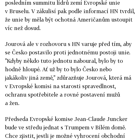
posledním summitu lídrů zemí Evropské unie
v Bruselu. V zákulisí pak podle informací HN tvrdil,
že unie by měla být ochotná Američanům ustoupit
víc než dosud.
Jourová ale v rozhovoru s HN varuje před tím, aby
se Česko postavilo proti jednotnému postoji unie.
"Kdyby někdo tuto jednotu naboural, bylo by to
hodně hloupé. Ať už by to bylo Česko nebo
jakákoliv jiná země," zdůrazňuje Jourová, která má
v Evropské komisi na starosti spravedlnost,
ochranu spotřebitele a rovné postavení mužů
a žen.
Předseda Evropské komise ­Jean-Claude Juncker
bude ve středu jednat s Trumpem v Bílém domě.
Chce zjistit, jestli je možné vyhrocení obchodní