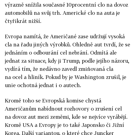
výrazně snížila současné 10procentní clo na dovoz
automobilů na svůj trh. Americké clo na auta je
čtyřikrát nižší.
Evropa namítá, že Američané zase udržují vysoká
cla na řadu jiných výrobků. Ohledně aut tvrdí, že se
jednáním o odbourání cel nebrání. Odmítá ale
jednat za situace, kdy ji Trump, podle jejího názoru,
vydírá tím, že nedávno zavedl zmiňovaná cla
na ocel a hliník. Pokud by je Washington zrušil, je
unie ochotná jednat i o autech.
Kromě toho se Evropská komise chystá
Američanům nabídnout rozhovory o zrušení cel
na dovoz aut mezi zeměmi, kde se nejvíce vyrábějí.
Kromě USA a Evropy je to také Japonsko či Jižní
Korea. Další variantou, o které chce Juncker