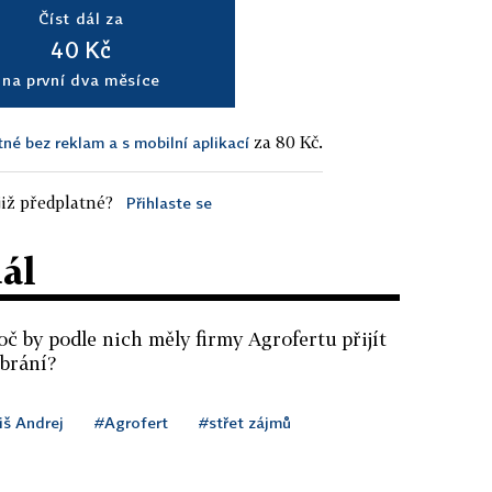
Číst dál za
40 Kč
na první dva měsíce
za 80 Kč.
tné bez reklam a s mobilní aplikací
iž předplatné?
Přihlaste se
dál
oč by podle nich měly firmy Agrofertu přijít
 brání?
iš Andrej
#Agrofert
#střet zájmů