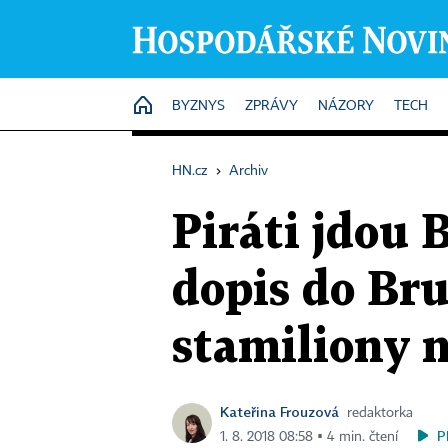
HOME
BYZNYS
ZPRÁVY
NÁZORY
TECH
HN.cz
›
Archiv
Piráti jdou 
dopis do Bru
stamiliony n
Kateřina Frouzová
redaktorka
P
1. 8. 2018 08:58 ▪ 4 min. čtení