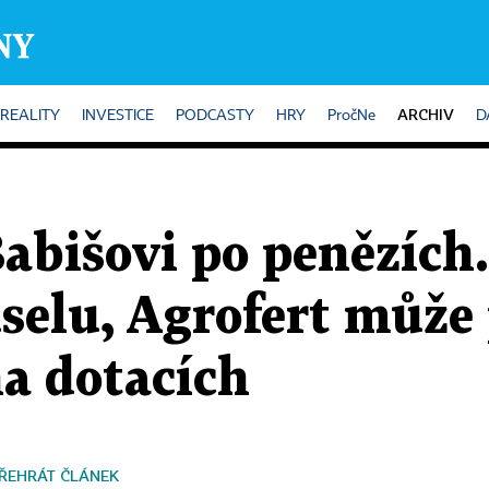
ARCHIV
REALITY
INVESTICE
PODCASTY
HRY
PročNe
D
Babišovi po penězích.
selu, Agrofert může p
a dotacích
ŘEHRÁT ČLÁNEK