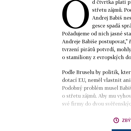
O
d čtvrtka platí 
střetu zájmů. Po
Andrej Babiš nes
gesce spadá spr
Požadujeme od nich jasné sta
Andreje Babiše postupovat," 
tvrzení pirátů potvrdí, mohly
o stamiliony z evropských do
Podle Bruselu by politik, kte
dotací EU, neměl vlastnit ani 
Podobný problém musel Babiš 
o střetu zájmů. Aby mu vyhov
své firmy do dvou svěřenský
ZBÝ