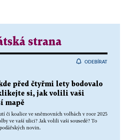
átská strana
ODEBÍRAT
kde před čtyřmi lety bodovalo
ikejte si, jak volili vaši
ší mapě
utí či koalice ve sněmovních volbách v roce 2025
lby ve vaší ulici? Jak volili vaši sousedé? To
podářských novin.