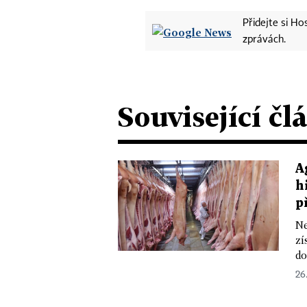
Přidejte si H
zprávách.
Související čl
A
h
p
Ne
zí
do
26