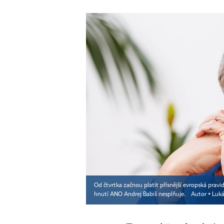
Od čtvrtka začnou platit přísnější evropská pravid
hnutí ANO Andrej Babiš nesplňuje.
Autor ▪
Luká