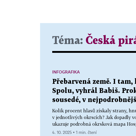
Téma:
Česká pir
INFOGRAFIKA
Přebarvená země. I tam, 
Spolu, vyhrál Babiš. Prokl
sousedé, v nejpodrobněj
Kolik procent hlasů získaly strany, hn
v jednotlivých okrscích? Jak dopadly vo
ukazuje podrobná okrsková mapa Hos
4. 10. 2025 ▪ 1 min. čtení