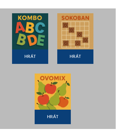
HRÁT
HRÁT
HRÁT