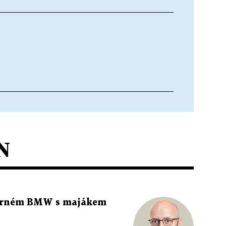
N
 černém BMW s majákem