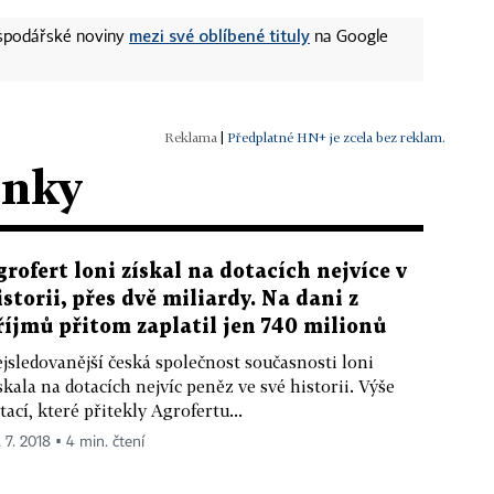
mezi své oblíbené tituly
ospodářské noviny
na Google
|
Předplatné HN+ je zcela bez reklam.
ánky
grofert loni získal na dotacích nejvíce v
istorii, přes dvě miliardy. Na dani z
říjmů přitom zaplatil jen 740 milionů
jsledovanější česká společnost současnosti loni
skala na dotacích nejvíc peněz ve své historii. Výše
tací, které přitekly Agrofertu...
. 7. 2018 ▪ 4 min. čtení