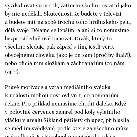
vyzdvihovat svou roli, zatímco všichni ostatní jako
by nic nedělali. Skutečnost, že budete v televizi
a budete mít na sobě trochu toho hrdinského pelu,
dělá svoje. Děláme se lepšími a ani si to nemusíme
bezprostředně uvědomovat. Divák, který to
všechno sleduje, pak zápasí s tím, jestli věřit
obyčejnému člověku, jako je on sám (proč by lhal?!),
nebo oficiálním složkám a záchranářům (co nám
tají?!).
Právě motivace a vztah mediálního svědka
k události mohou dost ovlivnit, co novinářům
řekne. Pro příklad nemusíme chodit daleko. Když
v polovině července zemřel pod koly výletního
vláčku v areá­lu Šikland pětiletý chlapec, přihlásila
se médiím svědkyně, podle které za všechno může
průvodkyně. Na Facebooku popisovala, jak se