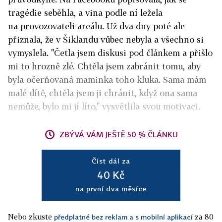
tragédie seběhla, a vina podle ní ležela
na provozovateli areálu. Už dva dny poté ale
přiznala, že v Šiklandu vůbec nebyla a všechno si
vymyslela. "Četla jsem diskusi pod článkem a přišlo
mi to hrozně zlé. Chtěla jsem zabránit tomu, aby
byla očerňovaná maminka toho kluka. Sama mám
malé dítě, chtěla jsem ji chránit, když ona sama
nemůže, bylo mi jí líto," vysvětlila svou motivaci.
ZBÝVÁ VÁM JEŠTĚ 50 % ČLÁNKU
Číst dál za
40 Kč
na první dva měsíce
Nebo zkuste
za 80
předplatné bez reklam a s mobilní aplikací