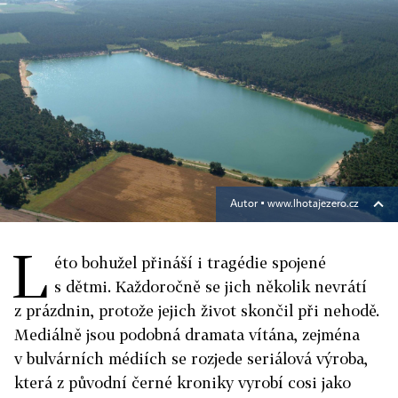
Autor ▪
www.lhotajezero.cz
L
éto bohužel přináší i tragédie spojené
s dětmi. Každoročně se jich několik nevrátí
z prázdnin, protože jejich život skončil při nehodě.
Mediálně jsou podobná dramata vítána, zejména
v bulvárních médiích se rozjede seriálová výroba,
která z původní černé kroniky vyrobí cosi jako