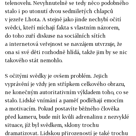
telenovelu. Nevyhnutelně se tedy něco podobného
stalo i po utonutí dvou sedmiletých chlapců
v jezeře Lhota. A stejně jako jinde nechybí očití
svědci, kteří míchají fakta s vlastním názorem,
do toho zuří diskuse na sociálních sítích
a internetová veřejnost se navzájem utvrzuje, že
ona si své děti rozhodně hlídá, takže jim by se nic
takového stát nemohlo.
S očitými svědky je ovšem problém. Jejich
vyprávění je vždy jen střípkem celkového obrazu,
ne konečným autoritativním výkladem toho, co se
stalo. Lidské vnímání a paměť podléhají emocím
a motivacím. Pokud postavíte běžného člověka
před kameru, bude mít kvůli adrenalinu z nezvyklé
situace, jíž byl svědkem, sklony trochu
dramatizovat. Lidskou přirozeností je také trochu