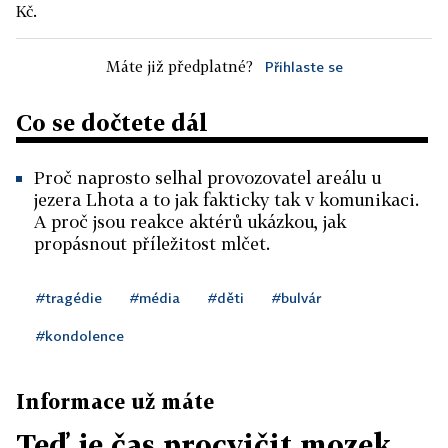
Kč.
Máte již předplatné?
Přihlaste se
Co se dočtete dál
Proč naprosto selhal provozovatel areálu u
jezera Lhota a to jak fakticky tak v komunikaci.
A proč jsou reakce aktérů ukázkou, jak
propásnout příležitost mlčet.
#tragédie
#média
#děti
#bulvár
#kondolence
Informace už máte
Teď je čas procvičit mozek