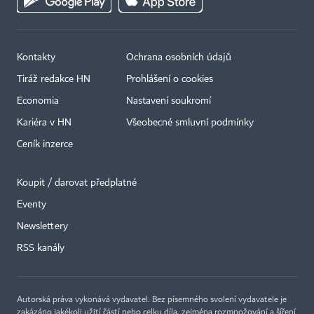
Kontakty
Ochrana osobních údajů
Tiráž redakce HN
Prohlášení o cookies
Economia
Nastavení soukromí
Kariéra v HN
Všeobecné smluvní podmínky
Ceník inzerce
Koupit / darovat předplatné
Eventy
×
Newslettery
RSS kanály
Autorská práva vykonává vydavatel. Bez písemného svolení vydavatele je
zakázáno jakékoli užití částí nebo celku díla, zejména rozmnožování a šíření