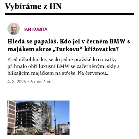
Vybíráme z HN
JAN KUBITA
Hledá se papaláš. Kdo jel v černém BMW s
majákem skrze „Turkovu“ křižovatku?
Před několika dny se do jedné pražské křižovatky
přihnalo obří luxusní BMW se začerněnými skly a
blikajícím majáčkem na střeše. Na červenou...
4. 8. 2026 ▪ 6 min. čtení