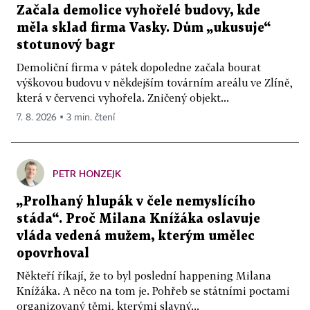
Začala demolice vyhořelé budovy, kde
měla sklad firma Vasky. Dům „ukusuje“
stotunový bagr
Demoliční firma v pátek dopoledne začala bourat
výškovou budovu v někdejším továrním areálu ve Zlíně,
která v červenci vyhořela. Zničený objekt...
7. 8. 2026 ▪ 3 min. čtení
PETR HONZEJK
„Prolhaný hlupák v čele nemyslícího
stáda“. Proč Milana Knížáka oslavuje
vláda vedená mužem, kterým umělec
opovrhoval
Někteří říkají, že to byl poslední happening Milana
Knížáka. A něco na tom je. Pohřeb se státními poctami
organizovaný těmi, kterými slavný...