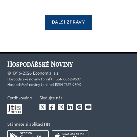
DALŠÍ ZPRÁVY
©
1996-2026
Economia, a.s.
Hospodářské noviny (print) ISSN 0862-9587
Hospodářské noviny (online) ISSN 2787-950X
Certifikováno
Sledujte nás
Stáhněte si aplikaci HN