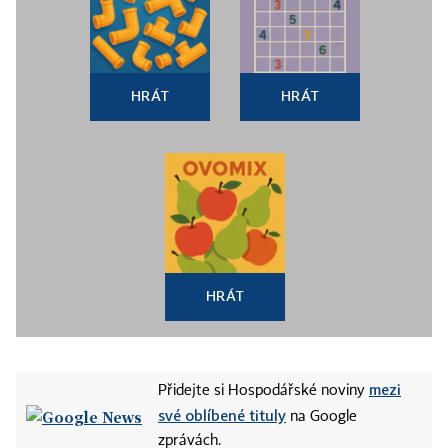
HRÁT
HRÁT
HRÁT
mezi
Přidejte si Hospodářské noviny
své oblíbené tituly
na Google
zprávách.