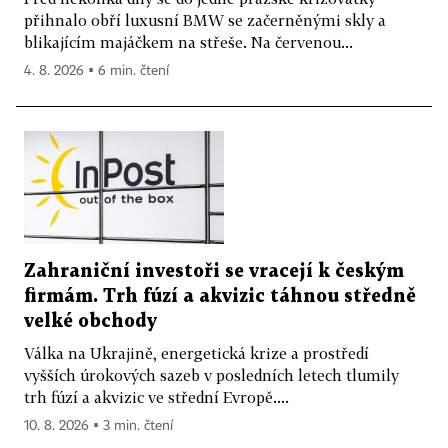
přihnalo obří luxusní BMW se začerněnými skly a
blikajícím majáčkem na střeše. Na červenou...
4. 8. 2026 ▪ 6 min. čtení
Zahraniční investoři se vracejí k českým
firmám. Trh fúzí a akvizic táhnou středně
velké obchody
Válka na Ukrajině, energetická krize a prostředí
vyšších úrokových sazeb v posledních letech tlumily
trh fúzí a akvizic ve střední Evropě....
10. 8. 2026 ▪ 3 min. čtení