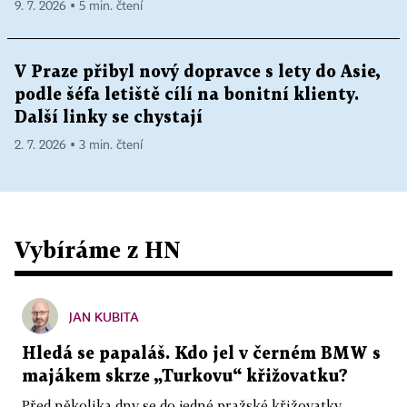
9. 7. 2026 ▪ 5 min. čtení
V Praze přibyl nový dopravce s lety do Asie,
podle šéfa letiště cílí na bonitní klienty.
Další linky se chystají
2. 7. 2026 ▪ 3 min. čtení
Vybíráme z HN
JAN KUBITA
Hledá se papaláš. Kdo jel v černém BMW s
majákem skrze „Turkovu“ křižovatku?
Před několika dny se do jedné pražské křižovatky