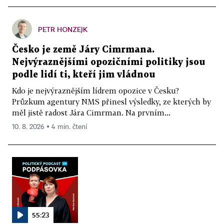
PETR HONZEJK
Česko je země Járy Cimrmana.
Nejvýraznějšími opozičními politiky jsou
podle lidí ti, kteří jim vládnou
Kdo je nejvýraznějším lídrem opozice v Česku?
Průzkum agentury NMS přinesl výsledky, ze kterých by
měl jistě radost Jára Cimrman. Na prvním...
10. 8. 2026 ▪ 4 min. čtení
55:23