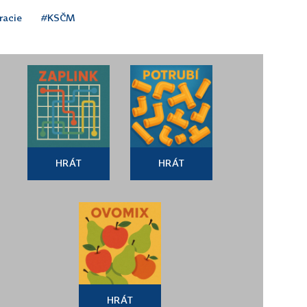
racie
#KSČM
HRÁT
HRÁT
HRÁT