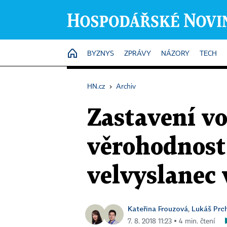
HOME
BYZNYS
ZPRÁVY
NÁZORY
TECH
HN.cz
›
Archiv
Zastavení v
věrohodnost 
velvyslanec 
Kateřina Frouzová
Lukáš Prc
,
7. 8. 2018 11:23 ▪ 4 min. čtení