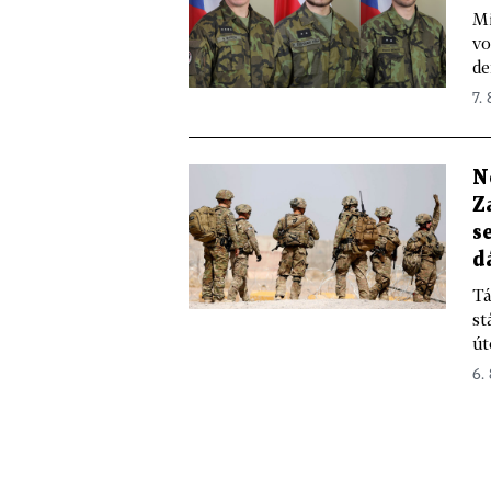
Mi
vo
de
7. 
N
Z
s
d
Tá
st
út
6.