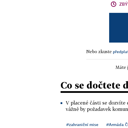
ZBÝ
Nebo zkuste
předpla
Máte j
Co se dočtete 
V placené části se dozvíte 
vážně by požadavek komuni
#zahraniční mise
#Armáda Če