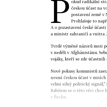
P
okud radikální st
českou účast na v
postavení země v 
Prohlašuje to např
A o pozastavení české účasti
a ministr zahraničí a vnitra
Tvrdé výměně názorů mezi pol
v neděli v Afghánistánu. Sebe
vojáky, kteří se zde účastnil
Nové pokusy komunistů zasta
nesmí českou účast v misích 
velmi silný politický signál,
Babišem se o této věci chce b
v Řecku.