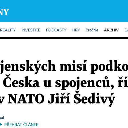
ARCHIV
REALITY
INVESTICE
PODCASTY
HRY
PročNe
D
ojenských misí podk
Česka u spojenců, ř
v NATO Jiří Šedivý
hal
PŘEHRÁT ČLÁNEK