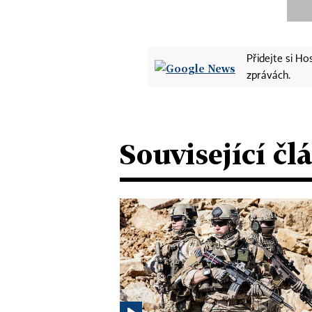
Přidejte si H
zprávách.
Související čl