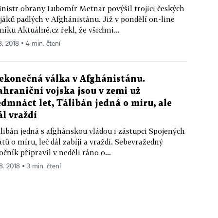
nistr obrany Lubomír Metnar povýšil trojici českých
jáků padlých v Afghánistánu. Již v pondělí on-line
níku Aktuálně.cz řekl, že všichni...
8. 2018 ▪ 4 min. čtení
ekonečná válka v Afghánistánu.
ahraniční vojska jsou v zemi už
edmnáct let, Tálibán jedná o míru, ale
ál vraždí
libán jedná s afghánskou vládou i zástupci Spojených
átů o míru, leč dál zabíjí a vraždí. Sebevražedný
očník připravil v neděli ráno o...
 8. 2018 ▪ 3 min. čtení