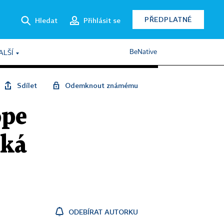
PŘEDPLATNÉ
Hledat
Přihlásit se
BeNative
ALŠÍ
Sdílet
Odemknout známému
ope
íká
ODEBÍRAT AUTORKU