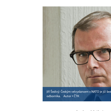
Jiří Šedivý: Českým velvyslancem v NATO je již še
odborníka.
Autor ▪
ČTK