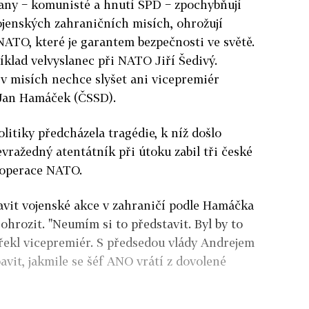
rany − komunisté a hnutí SPD − zpochybňují
ojenských zahraničních misích, ohrožují
NATO, které je garantem bezpečnosti ve světě.
íklad velvyslanec při NATO Jiří Šedivý.
 v misích nechce slyšet ani vicepremiér
 Jan Hamáček (ČSSD).
itiky předcházela tragédie, k níž došlo
vražedný atentátník při útoku zabil tři české
i operace NATO.
vit vojenské akce v zahraničí podle Hamáčka
ohrozit. "Neumím si to představit. Byl by to
" řekl vicepremiér. S předsedou vlády Andrejem
avit, jakmile se šéf ANO vrátí z dovolené