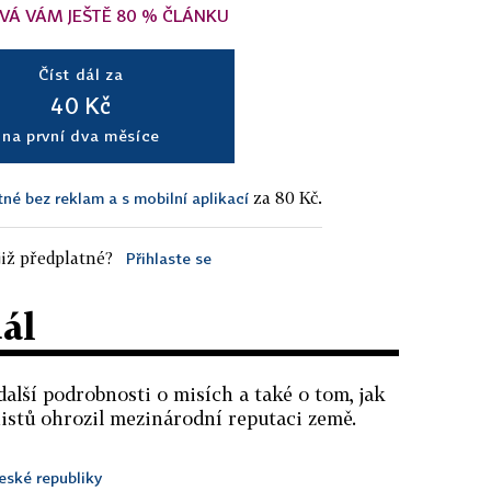
VÁ VÁM JEŠTĚ 80 % ČLÁNKU
Číst dál za
40 Kč
na první dva měsíce
za 80 Kč.
tné bez reklam a s mobilní aplikací
iž předplatné?
Přihlaste se
dál
další podrobnosti o misích a také o tom, jak
stů ohrozil mezinárodní reputaci země.
ské republiky