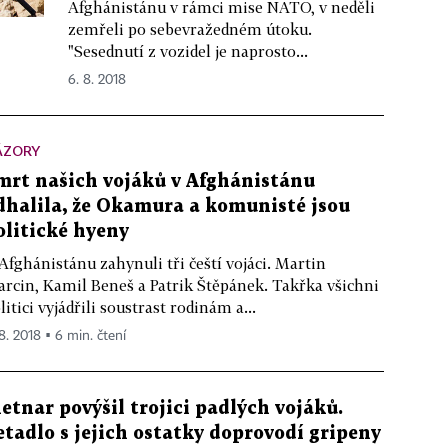
Afghánistánu v rámci mise NATO, v neděli
zemřeli po sebevražedném útoku.
"Sesednutí z vozidel je naprosto...
6. 8. 2018
ÁZORY
mrt našich vojáků v Afghánistánu
dhalila, že Okamura a komunisté jsou
olitické hyeny
Afghánistánu zahynuli tři čeští vojáci. Martin
rcin, Kamil Beneš a Patrik Štěpánek. Takřka všichni
litici vyjádřili soustrast rodinám a...
 8. 2018 ▪ 6 min. čtení
etnar povýšil trojici padlých vojáků.
etadlo s jejich ostatky doprovodí gripeny