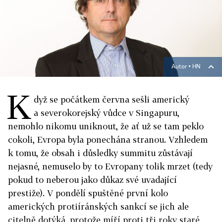
Autor ▪
HN
K
dyž se počátkem června sešli americký
a severokorejský vůdce v Singapuru,
nemohlo nikomu uniknout, že ať už se tam peklo
cokoli, Evropa byla ponechána stranou. Vzhledem
k tomu, že obsah i důsledky summitu zůstávají
nejasné, nemuselo by to Evropany tolik mrzet (tedy
pokud to neberou jako důkaz své uvadající
prestiže). V pondělí spuštěné první kolo
amerických protiíránských sankcí se jich ale
citelně dotýká, protože míří proti tři roky staré