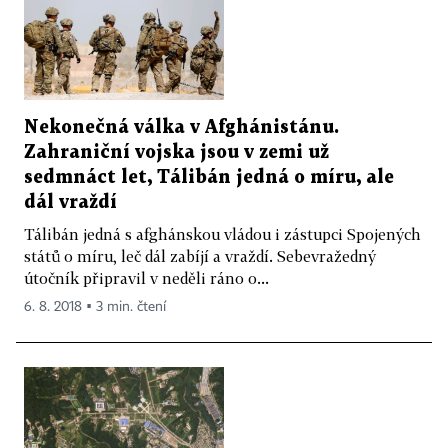
Nekonečná válka v Afghánistánu.
Zahraniční vojska jsou v zemi už
sedmnáct let, Tálibán jedná o míru, ale
dál vraždí
Tálibán jedná s afghánskou vládou i zástupci Spojených
států o míru, leč dál zabíjí a vraždí. Sebevražedný
útočník připravil v neděli ráno o...
6. 8. 2018 ▪ 3 min. čtení