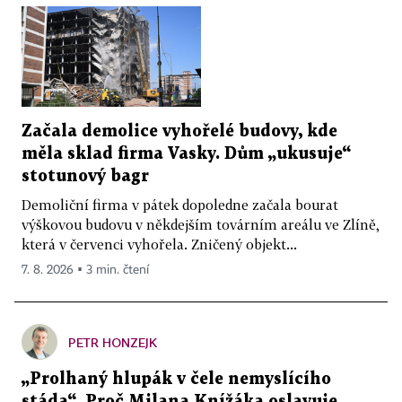
Začala demolice vyhořelé budovy, kde
měla sklad firma Vasky. Dům „ukusuje“
stotunový bagr
Demoliční firma v pátek dopoledne začala bourat
výškovou budovu v někdejším továrním areálu ve Zlíně,
která v červenci vyhořela. Zničený objekt...
7. 8. 2026 ▪ 3 min. čtení
PETR HONZEJK
„Prolhaný hlupák v čele nemyslícího
stáda“. Proč Milana Knížáka oslavuje