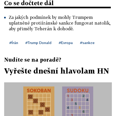
Co se dočtete dál
Za jakých podmínek by mohly Trumpem
uplatněné protiíránské sankce fungovat natolik,
aby přiměly Teherán k dohodě.
#Írán
#Trump Donald
#Evropa
#sankce
Nudíte se na poradě?
Vyřešte dnešní hlavolam HN