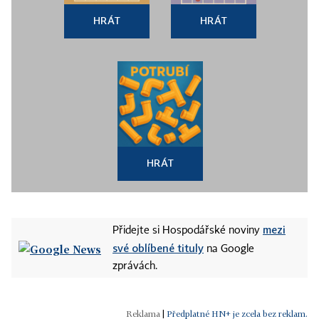
HRÁT
HRÁT
HRÁT
mezi
Přidejte si Hospodářské noviny
své oblíbené tituly
na Google
zprávách.
|
Předplatné HN+ je zcela bez reklam.