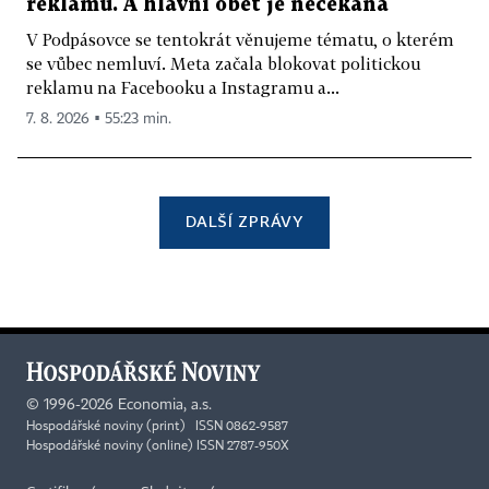
reklamu. A hlavní oběť je nečekaná
V Podpásovce se tentokrát věnujeme tématu, o kterém
se vůbec nemluví. Meta začala blokovat politickou
reklamu na Facebooku a Instagramu a...
7. 8. 2026 ▪ 55:23 min.
DALŠÍ ZPRÁVY
©
1996-2026
Economia, a.s.
Hospodářské noviny (print) ISSN 0862-9587
Hospodářské noviny (online) ISSN 2787-950X