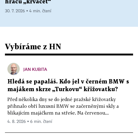
hráčů „krvácet“
30. 7. 2026 ▪ 4 min. čtení
Vybíráme z HN
JAN KUBITA
Hledá se papaláš. Kdo jel v černém BMW s
majákem skrze „Turkovu“ křižovatku?
Před několika dny se do jedné pražské křižovatky
přihnalo obří luxusní BMW se začerněnými skly a
blikajícím majáčkem na střeše. Na červenou...
4. 8. 2026 ▪ 6 min. čtení