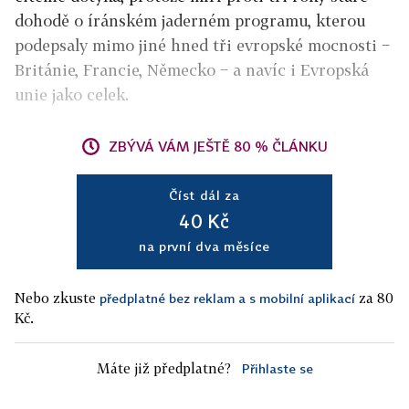
dohodě o íránském jaderném programu, kterou
podepsaly mimo jiné hned tři evropské mocnosti −
Británie, Francie, Německo − a navíc i Evropská
unie jako celek.
ZBÝVÁ VÁM JEŠTĚ 80 % ČLÁNKU
Číst dál za
40 Kč
na první dva měsíce
Nebo zkuste
za 80
předplatné bez reklam a s mobilní aplikací
Kč.
Máte již předplatné?
Přihlaste se