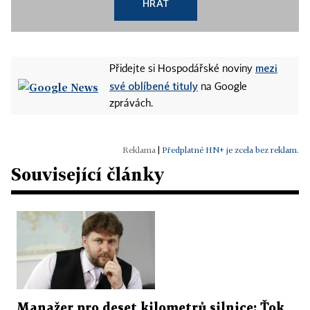
HRÁT
mezi
Přidejte si Hospodářské noviny
své oblíbené tituly
na Google
zprávách.
|
Předplatné HN+ je zcela bez reklam.
Související články
Manažer pro deset kilometrů silnice: Ťok