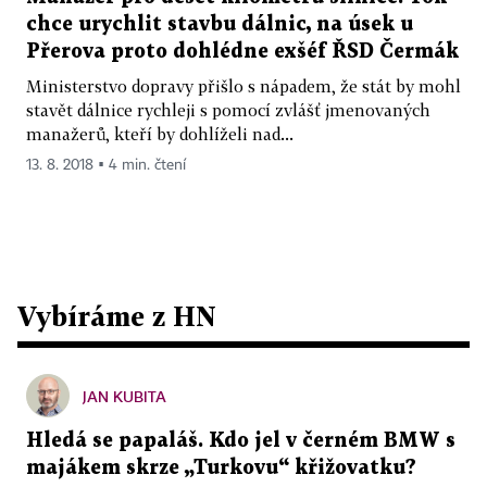
chce urychlit stavbu dálnic, na úsek u
Přerova proto dohlédne exšéf ŘSD Čermák
Ministerstvo dopravy přišlo s nápadem, že stát by mohl
stavět dálnice rychleji s pomocí zvlášť jmenovaných
manažerů, kteří by dohlíželi nad...
13. 8. 2018 ▪ 4 min. čtení
Vybíráme z HN
JAN KUBITA
Hledá se papaláš. Kdo jel v černém BMW s
majákem skrze „Turkovu“ křižovatku?