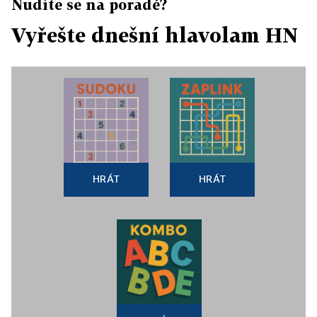
Nudíte se na poradě?
Vyřešte dnešní hlavolam HN
HRÁT
HRÁT