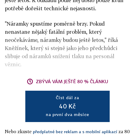
ještě letos. K odkladu podle něj došlo pouze kvůli
potřebě dořešit technické nejasnosti.
"Náramky spustíme poměrně brzy. Pokud
nenastane nějaký fatální problém, který
neočekáváme, náramky budou ještě letos," říká
Kněžínek, který si stejně jako jeho předchůdci
slibuje od náramků snížení tlaku na personál
věznic.
ZBÝVÁ VÁM JEŠTĚ 80 % ČLÁNKU
Číst dál za
40 Kč
na první dva měsíce
Nebo zkuste
za 80
předplatné bez reklam a s mobilní aplikací