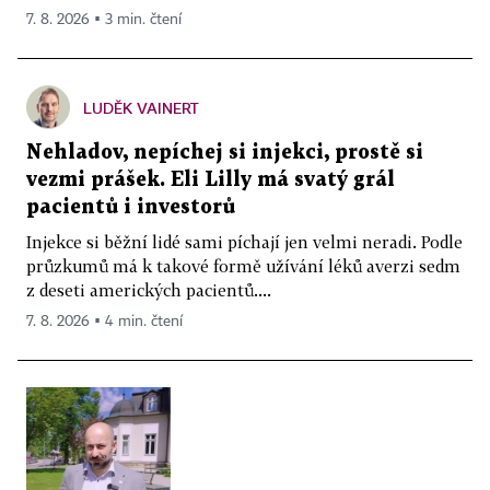
7. 8. 2026 ▪ 3 min. čtení
LUDĚK VAINERT
Nehladov, nepíchej si injekci, prostě si
vezmi prášek. Eli Lilly má svatý grál
pacientů i investorů
Injekce si běžní lidé sami píchají jen velmi neradi. Podle
průzkumů má k takové formě užívání léků averzi sedm
z deseti amerických pacientů....
7. 8. 2026 ▪ 4 min. čtení