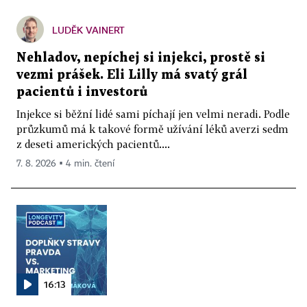
LUDĚK VAINERT
Nehladov, nepíchej si injekci, prostě si
vezmi prášek. Eli Lilly má svatý grál
pacientů i investorů
Injekce si běžní lidé sami píchají jen velmi neradi. Podle
průzkumů má k takové formě užívání léků averzi sedm
z deseti amerických pacientů....
7. 8. 2026 ▪ 4 min. čtení
16:13