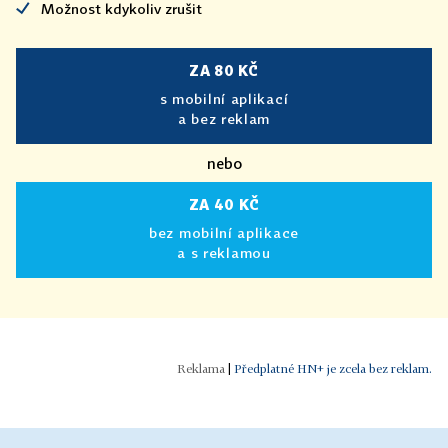
Možnost kdykoliv zrušit
ZA 80 KČ
s mobilní aplikací
a bez reklam
nebo
ZA 40 KČ
bez mobilní aplikace
a s reklamou
|
Předplatné HN+ je zcela bez reklam.