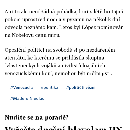
Ani to ale není žádná pohádka, loni v létě ho tajná
policie uprostřed noci a v pyžamu na několik dní
odvedla neznámo kam. Letos byl López nominován
na Nobelovu cenu míru.
Opoziční politici na svobodě si po nezdařeném
atentátu, ke kterému se přihlásila skupina
"vlasteneckých vojáků a civilistů loajálních
venezuelskému lidu", nemohou být ničím jisti.
#Venezuela
#politika
#političtí vězni
#Maduro Nicolás
Nudíte se na poradě?
Vyřešte dnešní hlavolam HN