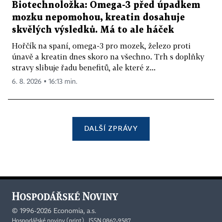
Biotechnoložka: Omega-3 před úpadkem
mozku nepomohou, kreatin dosahuje
skvělých výsledků. Má to ale háček
Hořčík na spaní, omega-3 pro mozek, železo proti
únavě a kreatin dnes skoro na všechno. Trh s doplňky
stravy slibuje řadu benefitů, ale které z...
6. 8. 2026 ▪ 16:13 min.
DALŠÍ ZPRÁVY
©
1996-2026
Economia, a.s.
Hospodářské noviny (print) ISSN 0862-9587