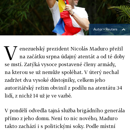
Autor ▪
Reuters
V
enezuelský prezident Nicolás Maduro přežil
na začátku srpna údajný atentát a od té doby
se mstí. Zatýká vysoce postavené členy armády,
na kterou se už nemůže spoléhat. V úterý nechal
zadržet dva vysoké důstojníky, celkem jeho
autoritářský režim obvinil z podílu na atentátu 34
lidí, z nichž 14 už je ve vazbě.
V pondělí odvedla tajná služba brigádního generála
přímo z jeho domu. Není to nic nového, Maduro
takto zachází i s politickými soky. Podle místní