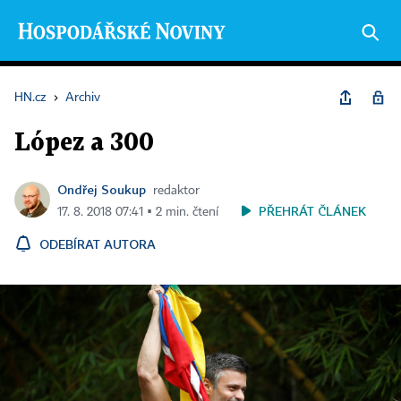
HN.cz
›
Archiv
López a 300
Ondřej Soukup
redaktor
PŘEHRÁT ČLÁNEK
17. 8. 2018 07:41 ▪ 2 min. čtení
ODEBÍRAT AUTORA