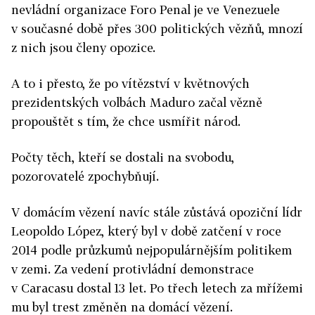
nevládní organizace Foro Penal je ve Venezuele
v současné době přes 300 politických vězňů, mnozí
z nich jsou členy opozice.
A to i přesto, že po vítězství v květnových
prezidentských volbách Maduro začal vězně
propouštět s tím, že chce usmířit národ.
Počty těch, kteří se dostali na svobodu,
pozorovatelé zpochybňují.
V domácím vězení navíc stále zůstává opoziční lídr
Leopoldo López, který byl v době zatčení v roce
2014 podle průzkumů nejpopulárnějším politikem
v zemi. Za vedení protivládní demonstrace
v Caracasu dostal 13 let. Po třech letech za mřížemi
mu byl trest změněn na domácí vězení.