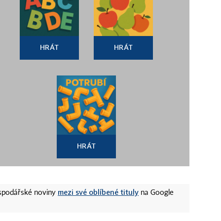
HRÁT
HRÁT
HRÁT
mezi své oblíbené tituly
ospodářské noviny
na Google