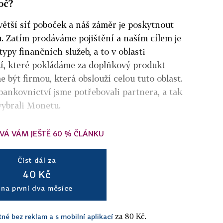
oč?
ětší síť poboček a náš záměr je poskytnout
u. Zatím prodáváme pojištění a naším cílem je
 typy finančních služeb, a to v oblasti
zí, které pokládáme za doplňkový produkt
 být firmou, která obslouží celou tuto oblast.
bankovnictví jsme potřebovali partnera, a tak
vybrali Monetu.
VÁ VÁM JEŠTĚ 60 % ČLÁNKU
Číst dál za
40 Kč
na první dva měsíce
za 80 Kč.
tné bez reklam a s mobilní aplikací