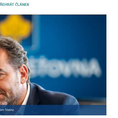
ŘEHRÁT ČLÁNEK
örn Steinz