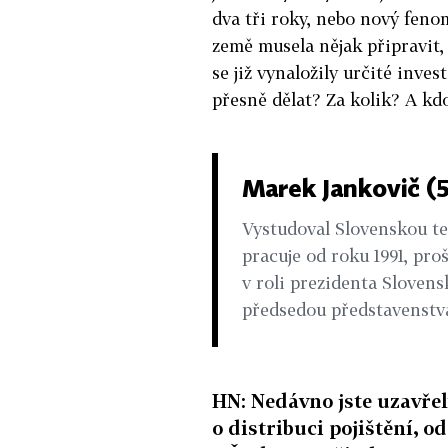
dva tři roky, nebo nový fenom
země musela nějak připravit,
se již vynaložily určité inves
přesně dělat? Za kolik? A kd
Marek Jankovič (
Vystudoval Slovenskou te
pracuje od roku 1991, pro
v roli prezidenta Slovens
předsedou představenstva
HN: Nedávno jste uzavř
o distribuci pojištění, 