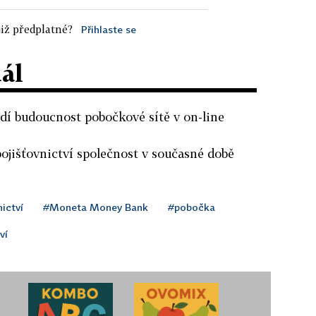
iž předplatné?
Přihlaste se
dál
idí budoucnost pobočkové sítě v on-line
ojišťovnictví společnost v současné době
ictví
#Moneta Money Bank
#pobočka
ví