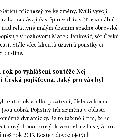
ištění přicházejí velké změny. Kvůli vývoji
izika nastávají častěji než dříve. "Třeba náhlé
ž nad relativně malým územím spadne obrovské
popisuje v rozhovoru Marek Jankovič, šéf České
časí. Stále více klientů uzavírá pojistky či
i on-line.
 rok po vyhlášení soutěže Nej
i Česká pojišťovna. Jaký pro vás byl
l tento rok vcelku pozitivní, čísla za konec
 jsou dobrá. Pojistný trh zejména v oblasti
poměrně dynamicky. Je to tažené i tím, že se
et nových motorových vozidel a zdá se, že rok
í než rok 2017. Roste i dovoz ojetých