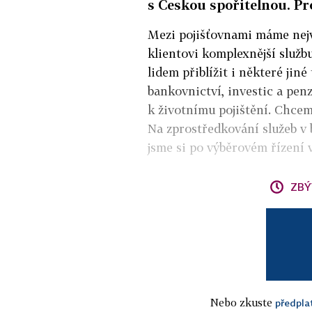
s Českou spořitelnou. Pr
Mezi pojišťovnami máme nejv
klientovi komplexnější služb
lidem přiblížit i některé jiné
bankovnictví, investic a pen
k životnímu pojištění. Chceme
Na zprostředkování služeb v 
jsme si po výběrovém řízení 
ZBÝ
Nebo zkuste
předpla