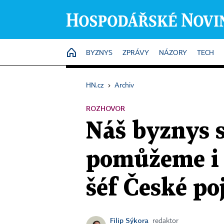
HOME
BYZNYS
ZPRÁVY
NÁZORY
TECH
HN.cz
›
Archiv
ROZHOVOR
Náš byznys s
pomůžeme i s
šéf České p
Filip Sýkora
redaktor