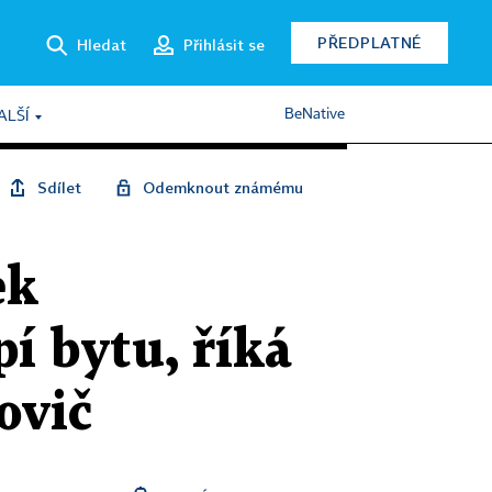
PŘEDPLATNÉ
Hledat
Přihlásit se
BeNative
ALŠÍ
Sdílet
Odemknout známému
ek
í bytu, říká
ovič