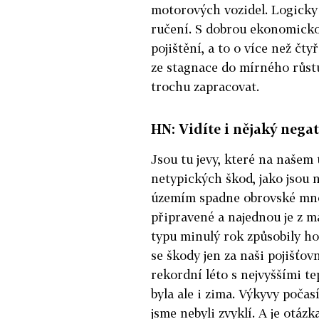
motorových vozidel. Logicky 
ručení. S dobrou ekonomicko
pojištění, a to o více než čty
ze stagnace do mírného růstu
trochu zapracovat.
HN: Vidíte i nějaký nega
Jsou tu jevy, které na našem
netypických škod, jako jsou 
územím spadne obrovské množ
připravené a najednou je z 
typu minulý rok způsobily h
se škody jen za naši pojišťov
rekordní léto s nejvyššími te
byla ale i zima. Výkyvy počasí
jsme nebyli zvyklí. A je otázk