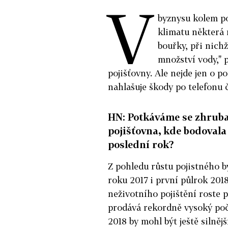
V
byznysu kolem poj
klimatu některá r
bouřky, při nich
množství vody," 
pojišťovny. Ale nejde jen o po
nahlašuje škody po telefonu č
HN: Potkáváme se zhruba
pojišťovna, kde bodovala 
poslední rok?
Z pohledu růstu pojistného by
roku 2017 i první půlrok 2018
neživotního pojištění roste 
prodává rekordně vysoký poč
2018 by mohl být ještě silnějš