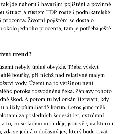
tak jde nahoru i havarijní pojištění a povinné
u situací a růstem HDP roste i podnikatelské
ři procenta. Životní pojištění se dostalo
 okolo jednoho procenta, tam je potřeba ještě
tivní trend?
 území nebyly úplně obvyklé. Třeba výskyt
náhlé bouřky, při nichž nad relativně malým
ství vody. Území na to většinou není
malého potoka rozvodněná řeka. Záplavy tohoto
odně škod. A potom tu byl orkán Herwart, kdy
nu blížily půlmiliardě korun. Letos jsme měli
plotami za posledních šedesát let, extrémní
 a to, co se kolem nich děje, jsou věc, na kterou
a, zda se jedná o dočasný jev, který bude trvat