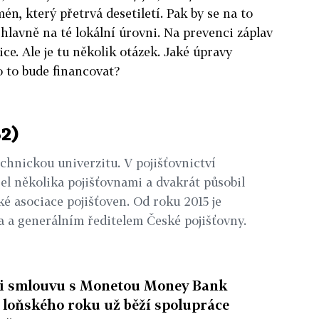
én, který přetrvá desetiletí. Pak by se na to
 hlavně na té lokální úrovni. Na prevenci záplav
tice. Ale je tu několik otázek. Jaké úpravy
o to bude financovat?
52)
chnickou univerzitu. V pojišťovnictví
šel několika pojišťovnami a dvakrát působil
ké asociace pojišťoven. Od roku 2015 je
 a generálním ředitelem České pojišťovny.
eli smlouvu s Monetou Money Bank
od loňského roku už běží spolupráce