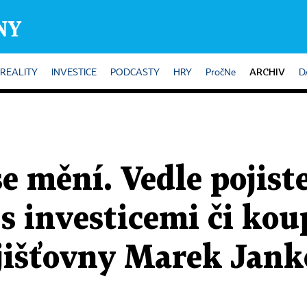
ARCHIV
REALITY
INVESTICE
PODCASTY
HRY
PročNe
D
e mění. Vedle pojist
 investicemi či koup
ojišťovny Marek Jank