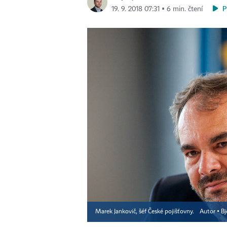
P
19. 9. 2018 07:31 ▪ 6 min. čtení
Marek Jankovič, šéf České pojišťovny.
Autor ▪
Bj