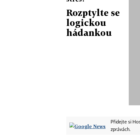
Rozptylte se
logickou
hádankou
Přidejte si H
zprávách.