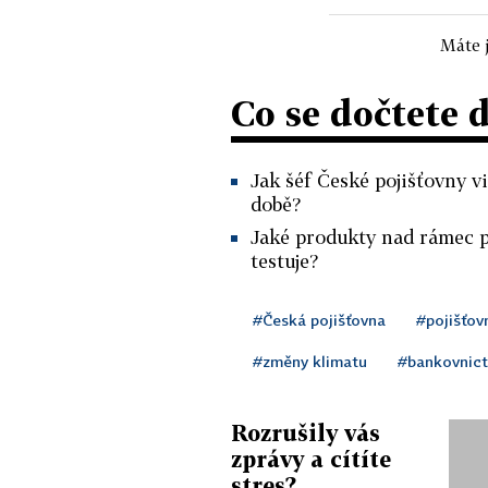
Máte j
Co se dočtete 
Jak šéf České pojišťovny v
době?
Jaké produkty nad rámec p
testuje?
#Česká pojišťovna
#pojišťovn
#změny klimatu
#bankovnict
Rozrušily vás
zprávy a cítíte
stres?