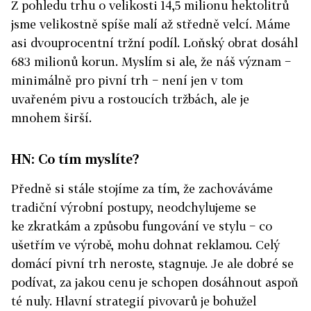
Z pohledu trhu o velikosti 14,5 milionu hektolitrů
jsme velikostně spíše malí až středně velcí. Máme
asi dvouprocentní tržní podíl. Loňský obrat dosáhl
683 milionů korun. Myslím si ale, že náš význam −
minimálně pro pivní trh − není jen v tom
uvařeném pivu a rostoucích tržbách, ale je
mnohem širší.
HN: Co tím myslíte?
Předně si stále stojíme za tím, že zachováváme
tradiční výrobní postupy, neodchylujeme se
ke zkratkám a způsobu fungování ve stylu − co
ušetřím ve výrobě, mohu dohnat reklamou. Celý
domácí pivní trh neroste, stagnuje. Je ale dobré se
podívat, za jakou cenu je schopen dosáhnout aspoň
té nuly. Hlavní strategií pivovarů je bohužel