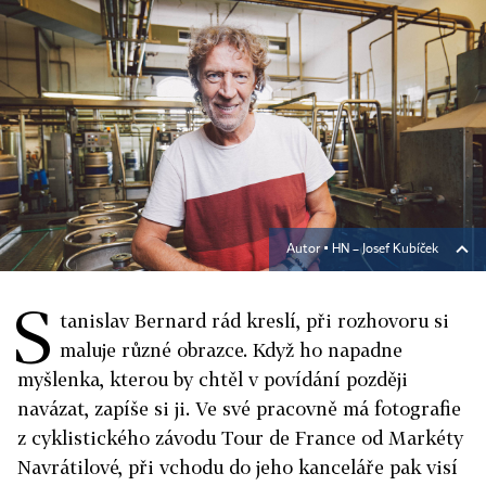
Autor ▪
HN – Josef Kubíček
S
tanislav Bernard rád kreslí, při rozhovoru si
maluje různé obrazce. Když ho napadne
myšlenka, kterou by chtěl v povídání později
navázat, zapíše si ji. Ve své pracovně má fotografie
z cyklistického závodu Tour de France od Markéty
Navrátilové, při vchodu do jeho kanceláře pak visí