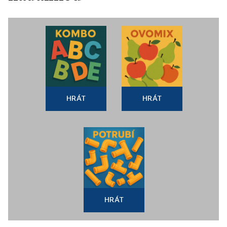
HRÁT
HRÁT
HRÁT