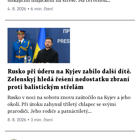
blikajícím majáčkem na střeše. Na červenou...
4. 8. 2026 ▪ 6 min. čtení
Rusko při úderu na Kyjev zabilo další dítě.
Zelenskyj hledá řešení nedostatku zbraní
proti balistickým střelám
Rusko v noci na sobotu znovu zaútočilo na Kyjev a jeho
okolí. Při útoku zahynul tříletý chlapec se svými
prarodiči. Jeho rodiče a patnáctiletý...
8. 8. 2026 ▪ 3 min. čtení