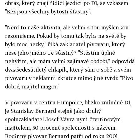
obraz, který znají řidiči jezdící po D1, se vzkazem
"Kéž jsou všechny bytosti šťastny".
"Není to naše aktivita, ale velmi s tou myšlenkou
rezonujeme. Pokud by tomu tak bylo, na světě by
bylo moc hezky," říká zakladatel pivovaru, který
nese jeho jméno. Je šťastný? "Štěstím úplně
nehýřím, ale mám velmi zajímavé období," odpovídá
dvaašedesátiletý chlapík, který sám o sobě a svém
pivovaru v reklamní zkratce mimo jiné tvrdí: "Pivo
dobré, majitel magor."
V pivovaru v centru Humpolce, blízko zmíněné D1,
je Stanislav Bernard stejně jako druhý
spoluzakladatel Josef Vávra nyní čtvrtinovým
majitelem, 50 procent společnosti s názvem
Rodinný pivovar Bernard patří od roku 2001