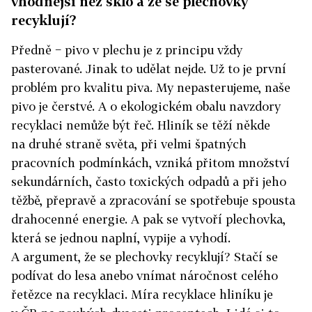
vhodnější než sklo a že se plechovky
recyklují?
Předně − pivo v plechu je z principu vždy
pasterované. Jinak to udělat nejde. Už to je první
problém pro kvalitu piva. My nepasterujeme, naše
pivo je čerstvé. A o ekologickém obalu navzdory
recyklaci nemůže být řeč. Hliník se těží někde
na druhé straně světa, při velmi špatných
pracovních podmínkách, vzniká přitom množství
sekundárních, často toxických odpadů a při jeho
těžbě, přepravě a zpracování se spotřebuje spousta
drahocenné energie. A pak se vytvoří plechovka,
která se jednou naplní, vypije a vyhodí.
A argument, že se plechovky recyklují? Stačí se
podívat do lesa anebo vnímat náročnost celého
řetězce na recyklaci. Míra recyklace hliníku je