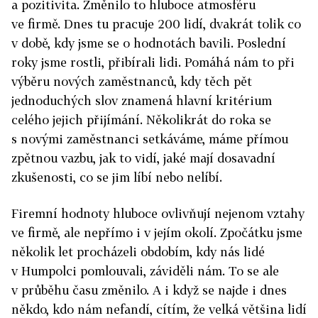
a pozitivita. Změnilo to hluboce atmosféru
ve firmě. Dnes tu pracuje 200 lidí, dvakrát tolik co
v době, kdy jsme se o hodnotách bavili. Poslední
roky jsme rostli, přibírali lidi. Pomáhá nám to při
výběru nových zaměstnanců, kdy těch pět
jednoduchých slov znamená hlavní kritérium
celého jejich přijímání. Několikrát do roka se
s novými zaměstnanci setkáváme, máme přímou
zpětnou vazbu, jak to vidí, jaké mají dosavadní
zkušenosti, co se jim líbí nebo nelíbí.
Firemní hodnoty hluboce ovlivňují nejenom vztahy
ve firmě, ale nepřímo i v jejím okolí. Zpočátku jsme
několik let procházeli obdobím, kdy nás lidé
v Humpolci pomlouvali, záviděli nám. To se ale
v průběhu času změnilo. A i když se najde i dnes
někdo, kdo nám nefandí, cítím, že velká většina lidí