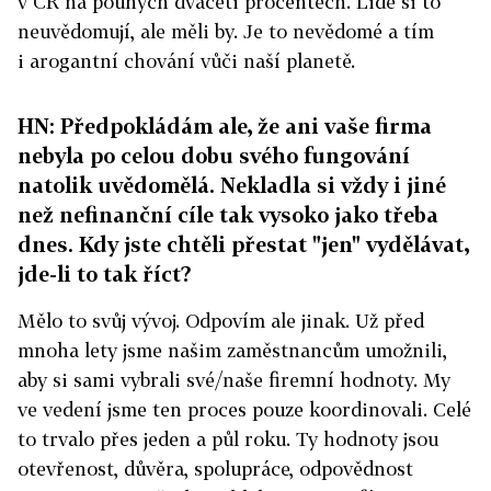
v ČR na pouhých dvaceti procentech. Lidé si to
neuvědomují, ale měli by. Je to nevědomé a tím
i arogantní chování vůči naší planetě.
HN: Předpokládám ale, že ani vaše firma
nebyla po celou dobu svého fungování
natolik uvědomělá. Nekladla si vždy i jiné
než nefinanční cíle tak vysoko jako třeba
dnes. Kdy jste chtěli přestat "jen" vydělávat,
jde-li to tak říct?
Mělo to svůj vývoj. Odpovím ale jinak. Už před
mnoha lety jsme našim zaměstnancům umožnili,
aby si sami vybrali své/naše firemní hodnoty. My
ve vedení jsme ten proces pouze koordinovali. Celé
to trvalo přes jeden a půl roku. Ty hodnoty jsou
otevřenost, důvěra, spolupráce, odpovědnost