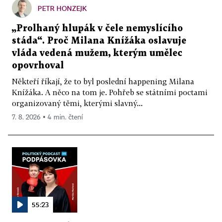
PETR HONZEJK
„Prolhaný hlupák v čele nemyslícího
stáda“. Proč Milana Knížáka oslavuje
vláda vedená mužem, kterým umělec
opovrhoval
Někteří říkají, že to byl poslední happening Milana
Knížáka. A něco na tom je. Pohřeb se státními poctami
organizovaný těmi, kterými slavný...
7. 8. 2026 ▪ 4 min. čtení
55:23