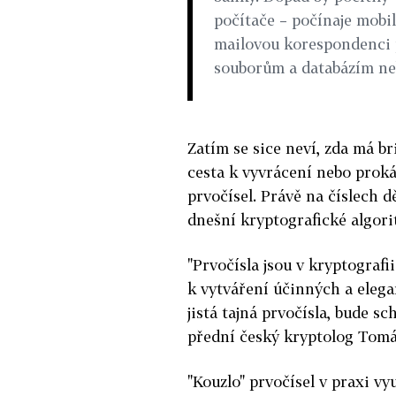
počítače – počínaje mobil
mailovou korespondenci
souborům a databázím neb
Zatím se sice neví, zda má bri
cesta k vyvrácení nebo prok
prvočísel. Právě na číslech d
dnešní kryptografické algori
"Prvočísla jsou v kryptograf
k vytváření účinných a elega
jistá tajná prvočísla, bude sc
přední český kryptolog Tomá
"Kouzlo" prvočísel v praxi vy