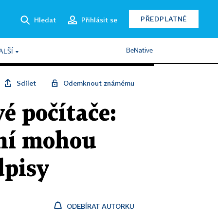
PŘEDPLATNÉ
Hledat
Přihlásit se
BeNative
ALŠÍ
Sdílet
Odemknout známému
é počítače:
ení mohou
dpisy
ODEBÍRAT AUTORKU