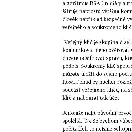
algoritmus RSA (iniciály aut
šifruje naprostá většina ko
člověk například bezpečně v
veřejného a soukromého klíč
"Veřejný klíč je skupina čísel
komunikovat nebo ověřovat v
chcete odšifrovat zprávu, kt
podpis. Soukromý klíč spolu 
můžete uložit do svého počíta
Rosa. Pokud by hacker rozloži
součást veřejného klíče, na 
klíč a nabourat tak účet.
Jenomže najít původní prvoč
spoléhá. "Ne že bychom vůbec
počítačích to nejsme schopni 