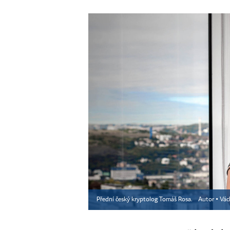
Přední český kryptolog Tomáš Rosa.
Autor ▪
Vác