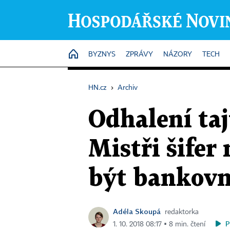
HOME
BYZNYS
ZPRÁVY
NÁZORY
TECH
HN.cz
›
Archiv
Odhalení taj
Mistři šifer
být bankovní
Adéla Skoupá
redaktorka
P
1. 10. 2018 08:17 ▪ 8 min. čtení