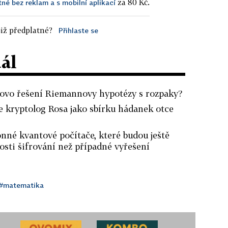
za 80 Kč.
tné bez reklam a s mobilní aplikací
iž předplatné?
Přihlaste se
dál
ahovo řešení Riemannovy hypotézy s rozpaky?
e kryptolog Rosa jako sbírku hádanek otce
nné kvantové počítače, které budou ještě
sti šifrování než případné vyřešení
#matematika