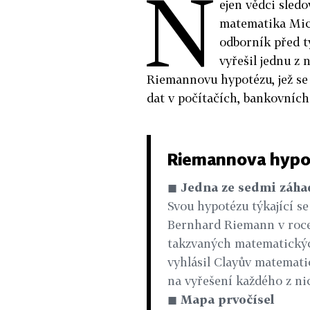
N
ejen vědci sled
matematika Mich
odborník před t
vyřešil jednu z
Riemannovu hypotézu, jež se 
dat v počítačích, bankovních
Riemannova hypo
◼
Jedna ze sedmi záha
Svou hypotézu týkající s
Bernhard Riemann v roce
takzvaných matematických
vyhlásil Clayův matematic
na vyřešení každého z ni
◼
Mapa prvočísel