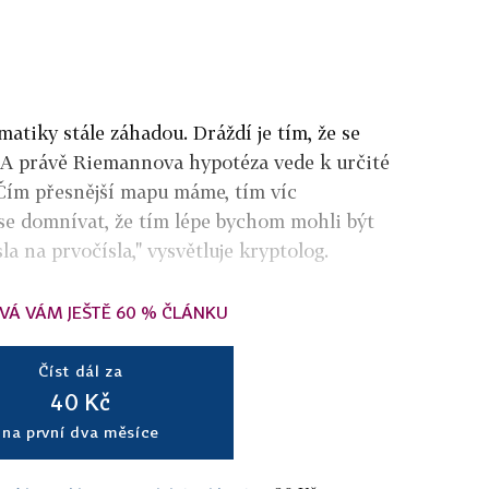
matiky stále záhadou. Dráždí je tím, že se
. A právě Riemannova hypotéza vede k určité
"Čím přesnější mapu máme, tím víc
se domnívat, že tím lépe bychom mohli být
la na prvočísla," vysvětluje kryptolog.
VÁ VÁM JEŠTĚ 60 % ČLÁNKU
Číst dál za
40 Kč
na první dva měsíce