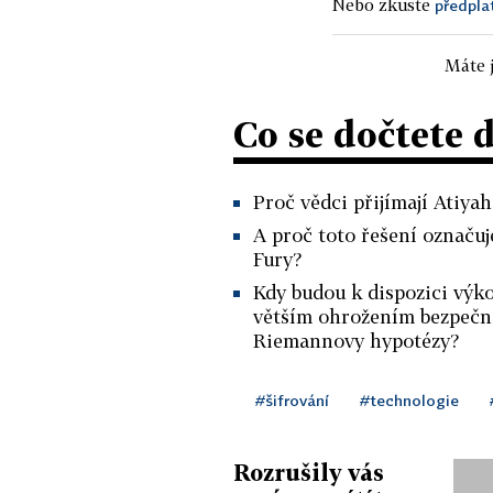
Nebo zkuste
předpla
Máte j
Co se dočtete 
Proč vědci přijímají Atiy
A proč toto řešení označuj
Fury?
Kdy budou k dispozici výko
větším ohrožením bezpečno
Riemannovy hypotézy?
#šifrování
#technologie
Rozrušily vás