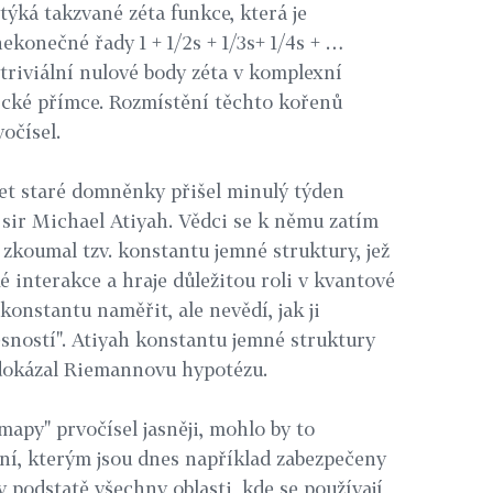
ýká takzvané zéta funkce, která je
konečné řady 1 + 1/2s + 1/3s+ 1/4s + …
triviální nulové body zéta v komplexní
tické přímce. Rozmístění těchto kořenů
očísel.
et staré domněnky přišel minulý týden
 sir Michael Atiyah. Vědci se k němu zatím
 zkoumal tzv. konstantu jemné struktury, jež
 interakce a hraje důležitou roli v kvantové
konstantu naměřit, ale nevědí, jak ji
esností". Atiyah konstantu jemné struktury
 dokázal Riemannovu hypotézu.
mapy" prvočísel jasněji, mohlo by to
ní, kterým jsou dnes například zabezpečeny
v podstatě všechny oblasti, kde se používají