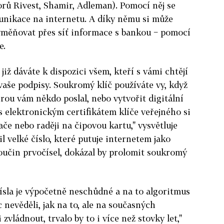
orů Rivest, Shamir, Adleman). Pomocí něj se
munikace na internetu. A díky němu si může
yměňovat přes síť informace s bankou − pomocí
e.
, již dáváte k dispozici všem, kteří s vámi chtějí
aše podpisy. Soukromý klíč používáte vy, když
erou vám někdo poslal, nebo vytvořit digitální
s elektronickým certifikátem klíče veřejného si
če nebo raději na čipovou kartu," vysvětluje
l velké číslo, které putuje internetem jako
součin prvočísel, dokázal by prolomit soukromý
ísla je výpočetně neschůdné a na to algoritmus
 nevěděli, jak na to, ale na současných
zvládnout, trvalo by to i více než stovky let,"