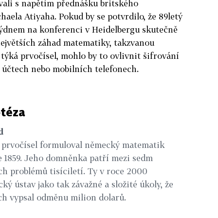
ovali s napětím přednášku britského
aela Atiyaha. Pokud by se potvrdilo, že 89letý
ýdnem na konferenci v Heidelbergu skutečně
 největších záhad matematiky, takzvanou
týká prvočísel, mohlo by to ovlivnit šifrování
 účtech nebo mobilních telefonech.
téza
d
e prvočísel formuloval německý matematik
 1859. Jeho domněnka patří mezi sedm
 problémů tisíciletí. Ty v roce 2000
ký ústav jako tak závažné a složité úkoly, že
ch vypsal odměnu milion dolarů.