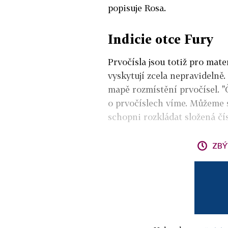
popisuje Rosa.
Indicie otce Fury
Prvočísla jsou totiž pro mate
vyskytují zcela nepravidelně
mapě rozmístění prvočísel. 
o prvočíslech víme. Můžeme 
schopni rozkládat složená čís
ZBÝ