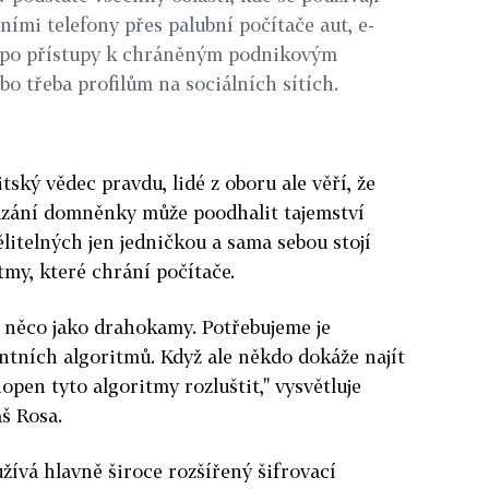
ními telefony přes palubní počítače aut, e-
 po přístupy k chráněným podnikovým
o třeba profilům na sociálních sítích.
tský vědec pravdu, lidé z oboru ale věří, že
ázání domněnky může poodhalit tajemství
ělitelných jen jedničkou a sama sebou stojí
tmy, které chrání počítače.
ii něco jako drahokamy. Potřebujeme je
ntních algoritmů. Když ale někdo dokáže najít
hopen tyto algoritmy rozluštit," vysvětluje
š Rosa.
užívá hlavně široce rozšířený šifrovací