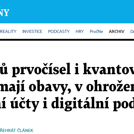
ARCHIV
REALITY
INVESTICE
PODCASTY
HRY
PročNe
D
ů prvočísel i kvantov
 mají obavy, v ohrož
 účty i digitální po
ŘEHRÁT ČLÁNEK