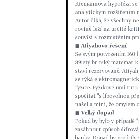
Riemannova hypotéza se t
analytickým rozšířením ne
Autor říká, že všechny ne
rovině leží na určité kri
souvisí s rozmístěním prv
◼
Atiyahovo řešení
Se svým potvrzením 160 l
89letý britský matematik
staví rezervovaně. Atiyah
se týká elektromagnetické
fyzice. Fyzikové umí tuto 
spočítat "s libovolnou př
našel a míní, že omylem
◼
Velký dopad
Pokud by bylo v případě "
zasáhnout způsob šifrová
banky. Dopad by pocítily 