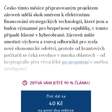
Česko tímto měsíce připravovaným projektem
zároveň udělá skok směrem k efektivnímu
financování strategických technologií, které jsou a
budou významné pro bezpečnost republiky, v tomto
případě hlavně v kyberobraně. Zároveň může
umožnit výchovu a rozvoj odborníků pro zcela
nové ekonomické odvětví, protože od kvantových
počítačů se čeká revoluce v mnoha oblastech – od
kryptografie přes vývoj léků
po propojení
s umělou
inteligencí.
ZBÝVÁ VÁM JEŠTĚ 90 % ČLÁNKU
Číst dál za
40 Kč
na první dva měsíce