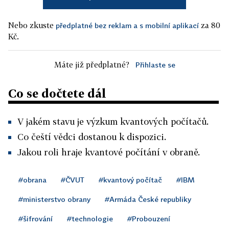
Nebo zkuste
za 80
předplatné bez reklam a s mobilní aplikací
Kč.
Máte již předplatné?
Přihlaste se
Co se dočtete dál
V jakém stavu je výzkum kvantových počítačů.
Co čeští vědci dostanou k dispozici.
Jakou roli hraje kvantové počítání v obraně.
#obrana
#ČVUT
#kvantový počítač
#IBM
#ministerstvo obrany
#Armáda České republiky
#šifrování
#technologie
#Probouzení