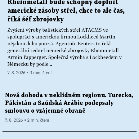
Rheinmetall bude schopný doplnit
americké zásoby střel, chce to ale čas,
říká šéf zbrojovky
Zvýšení výroby balistických střel ATACMS ve
spolupráci s americkou firmou Lockheed Martin
nějakou dobu potrvá. Agentuře Reuters to řekl
generální ředitel německé zbrojovky Rheinmetall
Armin Papperger. Společná výroba s Lockheedem v
Německu by podle...
7. 8. 2026 ▪ 3 min. čtení
Nová dohoda v neklidném regionu. Turecko,
Pákistán a Saúdská Arábie podepsaly
smlouvu o vzájemné obraně
7. 8. 2026 ▪ 2 min. čtení