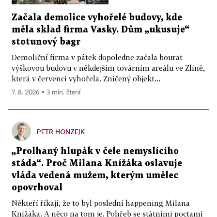
Začala demolice vyhořelé budovy, kde
měla sklad firma Vasky. Dům „ukusuje“
stotunový bagr
Demoliční firma v pátek dopoledne začala bourat
výškovou budovu v někdejším továrním areálu ve Zlíně,
která v červenci vyhořela. Zničený objekt...
7. 8. 2026 ▪ 3 min. čtení
PETR HONZEJK
„Prolhaný hlupák v čele nemyslícího
stáda“. Proč Milana Knížáka oslavuje
vláda vedená mužem, kterým umělec
opovrhoval
Někteří říkají, že to byl poslední happening Milana
Knížáka. A něco na tom je. Pohřeb se státními poctami