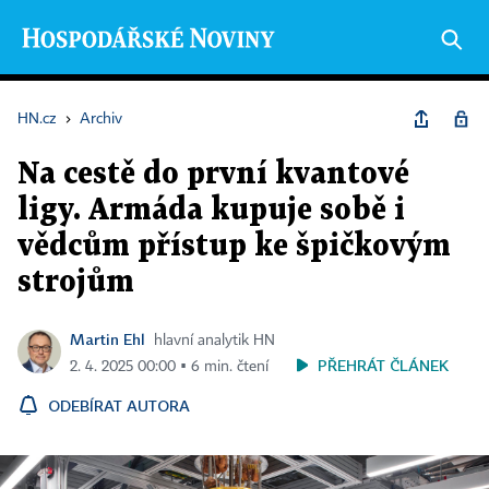
HN.cz
›
Archiv
Na cestě do první kvantové
ligy. Armáda kupuje sobě i
vědcům přístup ke špičkovým
strojům
Martin Ehl
hlavní analytik HN
PŘEHRÁT ČLÁNEK
2. 4. 2025 00:00 ▪ 6 min. čtení
ODEBÍRAT AUTORA