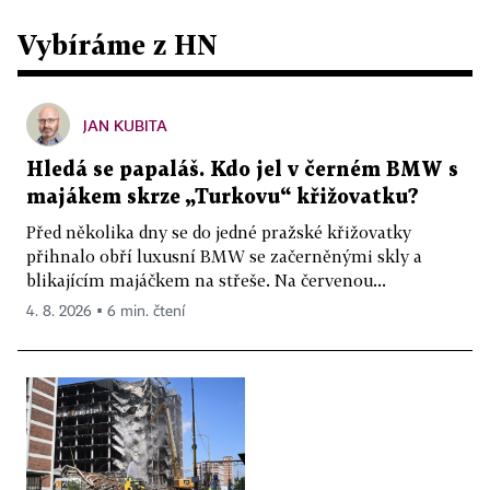
Vybíráme z HN
JAN KUBITA
Hledá se papaláš. Kdo jel v černém BMW s
majákem skrze „Turkovu“ křižovatku?
Před několika dny se do jedné pražské křižovatky
přihnalo obří luxusní BMW se začerněnými skly a
blikajícím majáčkem na střeše. Na červenou...
4. 8. 2026 ▪ 6 min. čtení