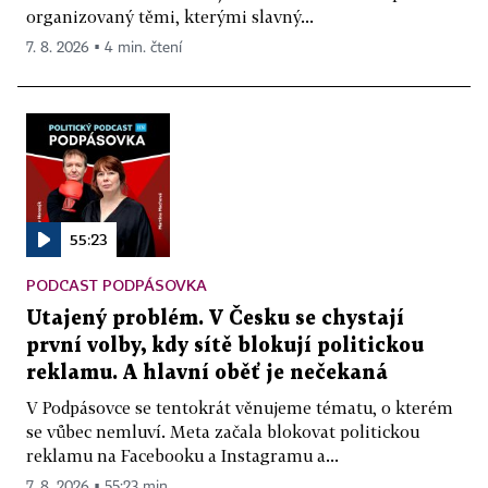
organizovaný těmi, kterými slavný...
7. 8. 2026 ▪ 4 min. čtení
55:23
PODCAST PODPÁSOVKA
Utajený problém. V Česku se chystají
první volby, kdy sítě blokují politickou
reklamu. A hlavní oběť je nečekaná
V Podpásovce se tentokrát věnujeme tématu, o kterém
se vůbec nemluví. Meta začala blokovat politickou
reklamu na Facebooku a Instagramu a...
7. 8. 2026 ▪ 55:23 min.