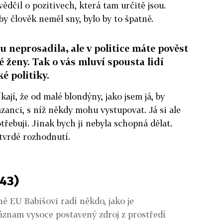
dčil o pozitivech, která tam určitě jsou.
yby člověk neměl sny, bylo by to špatně.
u neprosadila, ale v politice máte pověst
 ženy. Tak o vás mluví spousta lidí
é politiky.
kají, že od malé blondýny, jako jsem já, by
zanci, s níž někdy mohu vystupovat. Já si ale
třebuji. Jinak bych ji nebyla schopná dělat.
tvrdé rozhodnutí.
(43)
ě EU Babišovi radí někdo, jako je
znam vysoce postavený zdroj z prostředí