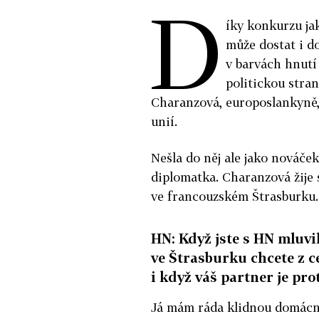
D
íky konkurzu jak
může dostat i d
v barvách hnutí 
politickou stra
Charanzová, europoslankyně,
unií.
Nešla do něj ale jako nováček
diplomatka. Charanzová žije 
ve francouzském Štrasburku.
HN: Když jste s HN mluvil
ve Štrasburku chcete z c
i když váš partner je prot
Já mám ráda klidnou domácnos