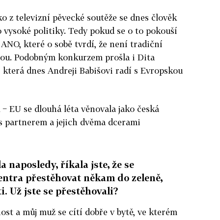
o z televizní pěvecké soutěže se dnes člověk
o vysoké politiky. Tedy pokud se o to pokouší
ANO, které o sobě tvrdí, že není tradiční
nou. Podobným konkurzem prošla i Dita
 která dnes Andreji Babišovi radí s Evropskou
 − EU se dlouhá léta věnovala jako česká
s partnerem a jejich dvěma dcerami
a naposledy, říkala jste, že se
entra přestěhovat někam do zeleně,
i. Už jste se přestěhovali?
t a můj muž se cítí dobře v bytě, ve kterém