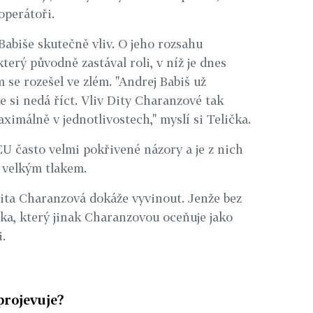
operátoři.
Babiše skutečně vliv. O jeho rozsahu
terý původně zastával roli, v níž je dnes
 se rozešel ve zlém. "Andrej Babiš už
e si nedá říct. Vliv Dity Charanzové tak
ximálně v jednotlivostech," myslí si Telička.
EU často velmi pokřivené názory a je z nich
 velkým tlakem.
Dita Charanzová dokáže vyvinout. Jenže bez
ička, který jinak Charanzovou oceňuje jako
.
projevuje?