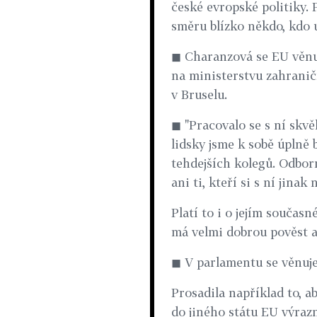
české evropské politiky. 
směru blízko někdo, kdo 
◼ Charanzová se EU věnuj
na ministerstvu zahranič
v Bruselu.
◼ "Pracovalo se s ní skvěl
lidsky jsme k sobě úplně 
tehdejších kolegů. Odbo
ani ti, kteří si s ní jinak
Platí to i o jejím souča
má velmi dobrou pověst a
◼ V parlamentu se věnuj
Prosadila například to, a
do jiného státu EU výrazn