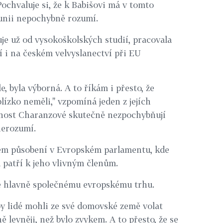
Pochvaluje si, že k Babišovi má v tomto
unii nepochybně rozumí.
e už od vysokoškolských studií, pracovala
í i na českém velvyslanectví při EU
e, byla výborná. A to říkám i přesto, že
blízko neměli," vzpomíná jeden z jejích
rnost Charanzové skutečně nezpochybňují
 nerozumí.
sném působení v Evropském parlamentu, kde
 patří k jeho vlivným členům.
e hlavně společnému evropskému trhu.
by lidé mohli ze své domovské země volat
ě levněji, než bylo zvykem. A to přesto, že se