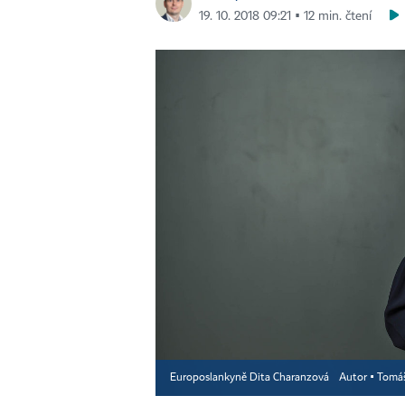
19. 10. 2018 09:21 ▪ 12 min. čtení
Europoslankyně Dita Charanzová
Autor ▪
Tomáš