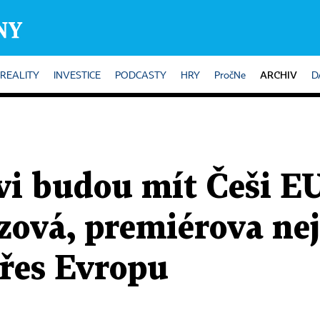
ARCHIV
REALITY
INVESTICE
PODCASTY
HRY
PročNe
D
i budou mít Češi EU 
ová, premiérova nej
řes Evropu