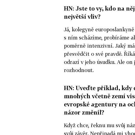
HN: Jste to vy, kdo na ně
největší vliv?
Já, kolegyně europoslankyně
s ním scházíme, probíráme a
poměrně intenzivní. Jaký má
přesvědčit o své pravdě. Řík
odrazí v jeho úsudku. Ale on 
rozhodnout.
HN: Uveďte příklad, kdy 
mnohých včetně zemí vis
evropské agentury na och
názor změnil?
Když chce, řeknu mu svůj náz
svůj závěr. Nepřipadá mi vho