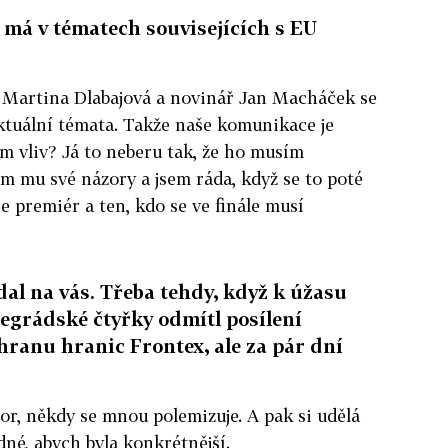
j má v tématech souvisejících s EU
 Martina Dlabajová a novinář Jan Macháček se
ktuální témata. Takže naše komunikace je
m vliv? Já to neberu tak, že ho musím
ám mu své názory a jsem ráda, když se to poté
je premiér a ten, kdo se ve finále musí
dal na vás. Třeba tehdy, když k úžasu
egrádské čtyřky odmítl posílení
ranu hranic Frontex, ale za pár dní
or, někdy se mnou polemizuje. A pak si udělá
dné, abych byla konkrétnější.