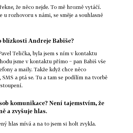
ekne, že něco nejde. To mě hrozně vytáčí.
je u rozhovoru s námi, se směje a souhlasně
o blízkosti Andreje Babiše?
vel Telička, byla jsem s ním v kontaktu
hodu jsme v kontaktu přímo − pan Babiš vše
lefony a maily. Takže když chce něco
, SMS a ptá se. Tu a tam se podílím na tvorbě
ystoupení.
sob komunikace? Není tajemstvím, že
ě a zvyšuje hlas.
ý hlas mívá a na to jsem si holt zvykla.