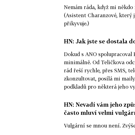
Nemám ráda, když mi někdo ř
(Asistent Charanzové, který 
přikyvuje.)
HN: Jak jste se dostala d
Dokud s ANO spolupracoval Pa
minimálně. Od Teličkova odc
rád řeší rychle, přes SMS, te
zkonzultovat, posílá mi maily
podkladů pro některá jeho v
HN: Nevadí vám jeho způ
často mluví velmi vulgárn
Vulgární se mnou není. Zvýšen