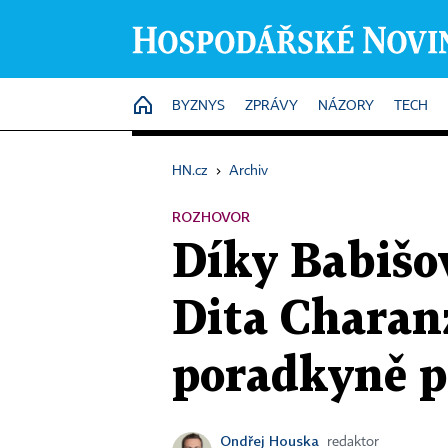
HOME
BYZNYS
ZPRÁVY
NÁZORY
TECH
HN.cz
›
Archiv
ROZHOVOR
Díky Babišov
Dita Charanz
poradkyně p
Ondřej Houska
redaktor