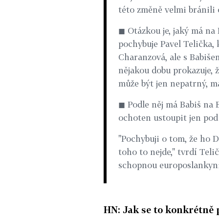
této změně velmi bránili 
◼ Otázkou je, jaký má na 
pochybuje Pavel Telička, k
Charanzová, ale s Babišem
nějakou dobu prokazuje, ž
může být jen nepatrný, ma
◼ Podle něj má Babiš na 
ochoten ustoupit jen pod
"Pochybuji o tom, že ho 
toho to nejde," tvrdí Tel
schopnou europoslankyni
HN: Jak se to konkrétně 