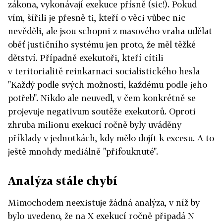
zákona, vykonávají exekuce přísně (sic!). Pokud
vím, šířili je přesně ti, kteří o věci vůbec nic
nevěděli, ale jsou schopni z masového vraha udělat
oběť justičního systému jen proto, že měl těžké
dětství. Případně exekutoři, kteří cítili
v teritorialitě reinkarnaci socialistického hesla
"Každý podle svých možností, každému podle jeho
potřeb". Nikdo ale neuvedl, v čem konkrétně se
projevuje negativum soutěže exekutorů. Oproti
zhruba milionu exekucí ročně byly uváděny
příklady v jednotkách, kdy mělo dojít k excesu. A to
ještě mnohdy mediálně "přifouknuté".
Analýza stále chybí
Mimochodem neexistuje žádná analýza, v níž by
bylo uvedeno, že na X exekucí ročně připadá N