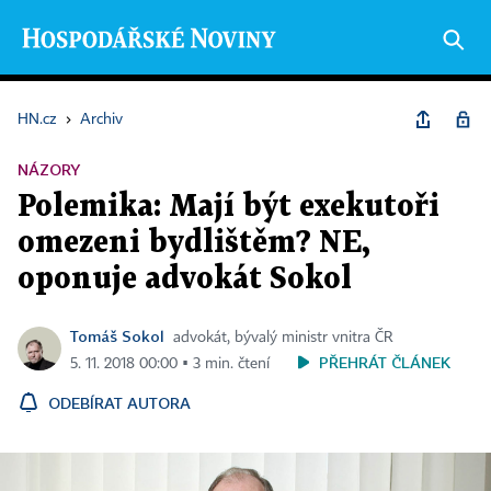
HN.cz
›
Archiv
NÁZORY
Polemika: Mají být exekutoři
omezeni bydlištěm? NE,
oponuje advokát Sokol
Tomáš Sokol
advokát, bývalý ministr vnitra ČR
PŘEHRÁT ČLÁNEK
5. 11. 2018 00:00 ▪ 3 min. čtení
ODEBÍRAT AUTORA