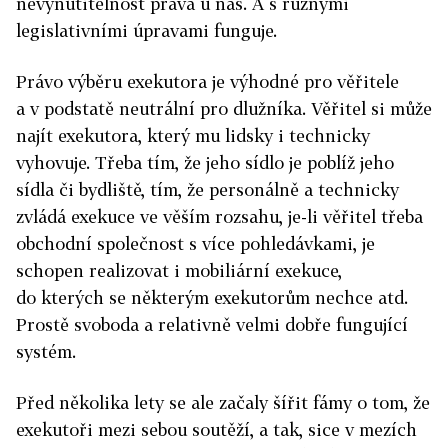
nevynutitelnost práva u nás. A s různými
legislativními úpravami funguje.
Právo výběru exekutora je výhodné pro věřitele
a v podstatě neutrální pro dlužníka. Věřitel si může
najít exekutora, který mu lidsky i technicky
vyhovuje. Třeba tím, že jeho sídlo je poblíž jeho
sídla či bydliště, tím, že personálně a technicky
zvládá exekuce ve věším rozsahu, je-li věřitel třeba
obchodní společnost s více pohledávkami, je
schopen realizovat i mobiliární exekuce,
do kterých se některým exekutorům nechce atd.
Prostě svoboda a relativně velmi dobře fungující
systém.
Před několika lety se ale začaly šířit fámy o tom, že
exekutoři mezi sebou soutěží, a tak, sice v mezích