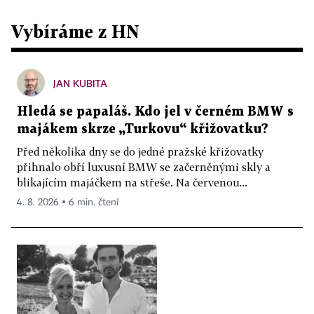
Vybíráme z HN
JAN KUBITA
Hledá se papaláš. Kdo jel v černém BMW s
majákem skrze „Turkovu“ křižovatku?
Před několika dny se do jedné pražské křižovatky
přihnalo obří luxusní BMW se začerněnými skly a
blikajícím majáčkem na střeše. Na červenou...
4. 8. 2026 ▪ 6 min. čtení