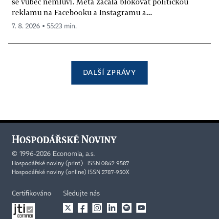
se vůbec nemluví. Meta začala blokovat politickou
reklamu na Facebooku a Instagramu a...
7. 8. 2026 ▪ 55:23 min.
DALŠÍ ZPRÁVY
©
1996-2026
Economia, a.s.
Hospodářské noviny (print) ISSN 0862-9587
Hospodářské noviny (online) ISSN 2787-950X
Certifikováno
Sledujte nás