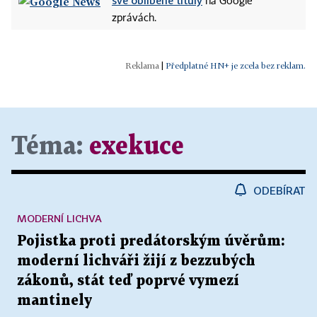
své oblíbené tituly
na Google
zprávách.
|
Předplatné HN+ je zcela bez reklam.
Téma:
exekuce
ODEBÍRAT
MODERNÍ LICHVA
Pojistka proti predátorským úvěrům:
moderní lichváři žijí z bezzubých
zákonů, stát teď poprvé vymezí
mantinely