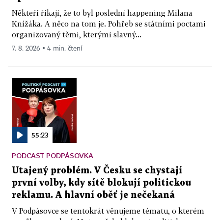
Někteří říkají, že to byl poslední happening Milana
Knížáka. A něco na tom je. Pohřeb se státními poctami
organizovaný těmi, kterými slavný...
7. 8. 2026 ▪ 4 min. čtení
55:23
PODCAST PODPÁSOVKA
Utajený problém. V Česku se chystají
první volby, kdy sítě blokují politickou
reklamu. A hlavní oběť je nečekaná
V Podpásovce se tentokrát věnujeme tématu, o kterém