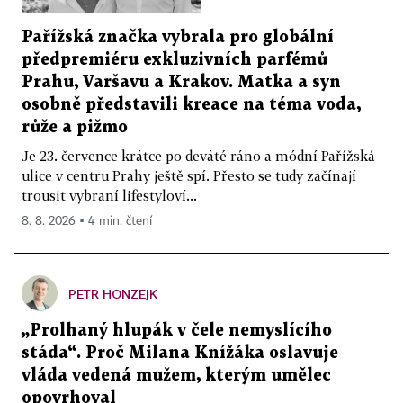
Pařížská značka vybrala pro globální
předpremiéru exkluzivních parfémů
Prahu, Varšavu a Krakov. Matka a syn
osobně představili kreace na téma voda,
růže a pižmo
Je 23. července krátce po deváté ráno a módní Pařížská
ulice v centru Prahy ještě spí. Přesto se tudy začínají
trousit vybraní lifestyloví...
8. 8. 2026 ▪ 4 min. čtení
PETR HONZEJK
„Prolhaný hlupák v čele nemyslícího
stáda“. Proč Milana Knížáka oslavuje
vláda vedená mužem, kterým umělec
opovrhoval