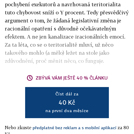
pochybení exekutorů a navrhovaná teritorialita
tuto chybovost sníží o Y procent. Tedy přesvědčivý
argument o tom, že žádaná legislativní změna je
racionální opatření s důvodně očekávatelným
efektem. A ne jen kanalizace iracionálních emocí.
Za ta léta, co se o teritorialitě mluví, už něco
takového mohlo (a mělo) ležet na stole jako
zdůvodnění, proč měnit něco, co funguje.
ZBÝVÁ VÁM JEŠTĚ 40 % ČLÁNKU
Číst dál za
40 Kč
na první dva měsíce
Nebo zkuste
za 80
předplatné bez reklam a s mobilní aplikací