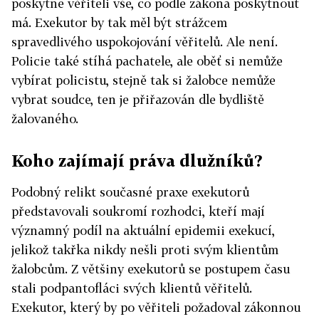
poskytne věřiteli vše, co podle zákona poskytnout
má. Exekutor by tak měl být strážcem
spravedlivého uspokojování věřitelů. Ale není.
Policie také stíhá pachatele, ale oběť si nemůže
vybírat policistu, stejně tak si žalobce nemůže
vybrat soudce, ten je přiřazován dle bydliště
žalovaného.
Koho zajímají práva dlužníků?
Podobný relikt současné praxe exekutorů
představovali soukromí rozhodci, kteří mají
významný podíl na aktuální epidemii exekucí,
jelikož takřka nikdy nešli proti svým klientům
žalobcům. Z většiny exekutorů se postupem času
stali podpantofláci svých klientů věřitelů.
Exekutor, který by po věřiteli požadoval zákonnou