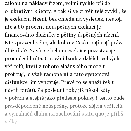
zálohu na náklady řízení, velmi rychle přijde
o lukrativní klienty. A tak si velcí věřitelé zvykli, že
je exekuční řízení, bez ohledu na výsledek, nestojí
nic a 80 procent neúspěšných exekucí je
financováno dlužníky z pětiny úspěšných řízení.
Nic spravedlivého, ale koho v Česku zajímají práva
dlužníků? Navíc se během exekuce pozastavuje
promlčecí lhůta. Chování bank a dalších velkých
věřitelů, kteří z tohoto albánského modelu
profitují, je však racionální a tato systémová
disfunkce jim vyhovuje. Právě to se snaží řešit
návrh pirátů. Za poslední roky již několikátý
v pořadí a stejně jako předešlé pokusy i tento bude
pravděpodobně neúspěšný, protože zájem věřitelů
a vymahačů dluhů na zachování statu quo je příliš
velký.