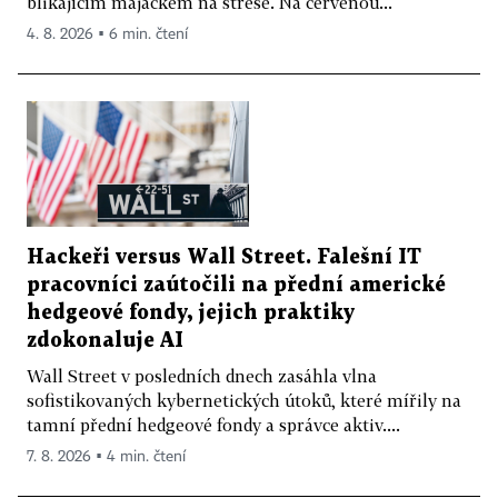
blikajícím majáčkem na střeše. Na červenou...
4. 8. 2026 ▪ 6 min. čtení
Hackeři versus Wall Street. Falešní IT
pracovníci zaútočili na přední americké
hedgeové fondy, jejich praktiky
zdokonaluje AI
Wall Street v posledních dnech zasáhla vlna
sofistikovaných kybernetických útoků, které mířily na
tamní přední hedgeové fondy a správce aktiv....
7. 8. 2026 ▪ 4 min. čtení