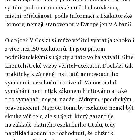
systém podobá rumunskému či bulharskému,
místní příslušnost, podle informací z Exekutorské
komory, nemají stanovenou v Evropě jen v Albánii.
O co jde? V Česku si může věřitel vybrat jakéhokoli
z více než 150 exekutorů. Ti jsou přitom
podnikatelskými subjekty a tato volba vytváří silné
klientelistické vazby věřitel−exekutor. Dochází tak
prakticky k záměně institutů mimosoudního
vymáhání a exekučního řízení. Mimosoudní
vymáhání není nijak zákonem limitováno a také
tito vymahači nejsou nadáni žádnými specifickými
pravomocemi. Naproti tomu by exekutor neměl být
slouha věřitele, ale subjekt, který garantuje
na základě platného exekučního titulu, tedy
například soudního rozhodnutí, že dlužník