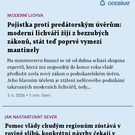
ODEBÍRAT
MODERNÍ LICHVA
Pojistka proti predátorským úvěrům:
moderní lichváři žijí z bezzubých
zákonů, stát teď poprvé vymezí
mantinely
Na ministerstvu financí se už od dubna schází skupina
expertů, která má nejpozději do konce roku vládě
předložit zcela nový zákon o podnikatelském úvěru.
Jeho hlavním účelem je ztížení neférového podnikání
takzvaných moderních lichvářů, tedy...
3. 6. 2026 ▪ 5 min. čtení
JAK NASTARTOVAT SEVER
Pomoc vlády chudým regionům zůstává v
rovině slibů, konkrétní návrhy čekají v