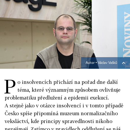
Autor ▪
Václav Vašků
P
o insolvencích přichází na pořad dne další
téma, které významným způsobem ovlivňuje
problematiku předlužení a epidemii exekucí.
A stejně jako v otázce insolvencí i v tomto případě
Česko spíše připomíná muzeum normalizačního
veksláctví, kde principy spravedlnosti nikoho
nezajímají. Zatímco v pravidlech oddlužení se náš