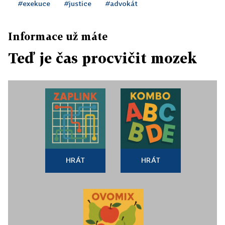
#exekuce
#justice
#advokát
Informace už máte
Teď je čas procvičit mozek
HRÁT
HRÁT