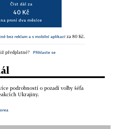
Číst dál za
40 Kč
na první dva měsíce
za 80 Kč.
tné bez reklam a s mobilní aplikací
iž předplatné?
Přihlaste se
dál
více podrobností o pozadí volby šéfa
eakcích Ukrajiny.
Korea