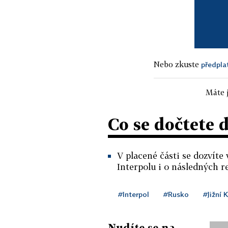
Nebo zkuste
předpla
Máte j
Co se dočtete 
V placené části se dozvíte 
Interpolu i o následných r
#Interpol
#Rusko
#Jižní 
Nudíte se na