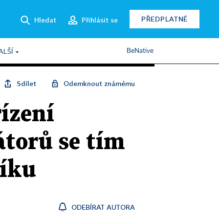
PŘEDPLATNÉ
Hledat
Přihlásit se
BeNative
ALŠÍ
Sdílet
Odemknout známému
řízení
átorů se tím
níku
ODEBÍRAT AUTORA