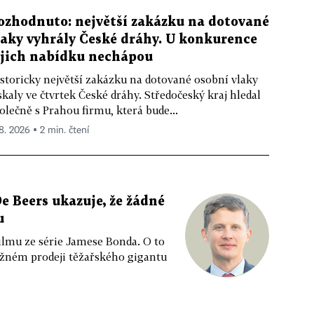
ozhodnuto: největší zakázku na dotované
laky vyhrály České dráhy. U konkurence
ejich nabídku nechápou
storicky největší zakázku na dotované osobní vlaky
skaly ve čtvrtek České dráhy. Středočeský kraj hledal
olečně s Prahou firmu, která bude...
 8. 2026 ▪ 2 min. čtení
e Beers ukazuje, že žádné
u
ilmu ze série Jamese Bonda. O to
ožném prodeji těžařského gigantu