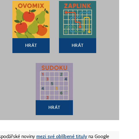
HRÁT
HRÁT
HRÁT
mezi své oblíbené tituly
ospodářské noviny
na Google