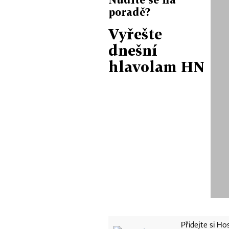
poradě?
Vyřešte
dnešní
hlavolam HN
Přidejte si H