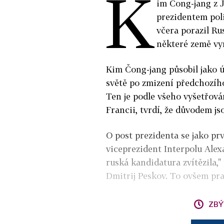
K
im Čong-jang z J
prezidentem poli
včera porazil R
některé země vy
Kim Čong-jang působil jako úř
světě po zmizení předchozíh
Ten je podle všeho vyšetřován
Francii, tvrdí, že důvodem js
O post prezidenta se jako pr
viceprezident Interpolu Ale
ruská kandidatura zvítězila,
Dmitrij Peskov. To ovšem pra
ZBÝ