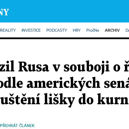
ARCHIV
REALITY
INVESTICE
PODCASTY
HRY
PročNe
D
zil Rusa v souboji o 
odle amerických sen
uštění lišky do kur
PŘEHRÁT ČLÁNEK