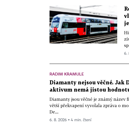
R
v
j
Hi
zí
sp
6.
RADIM KRAMULE
Diamanty nejsou věčné. Jak D
aktivum nemá jistou hodnot
Diamanty jsou věčné je známý název f
větší překvapení vyvolala zpráva o m
De...
6. 8. 2026 ▪ 4 min. čtení