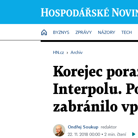
HOME
BYZNYS
ZPRÁVY
NÁZORY
TECH
HN.cz
›
Archiv
Korejec pora
Interpolu. P
zabránilo vp
Ondřej Soukup
redaktor
22. 11. 2018 00:00 ▪ 2 min. čtení