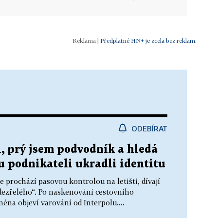
|
Předplatné HN+ je zcela bez reklam.
ODEBÍRAT
i, prý jsem podvodník a hledá
u podnikateli ukradli identitu
e prochází pasovou kontrolou na letišti, dívají
dezřelého“. Po naskenování cestovního
éna objeví varování od Interpolu....