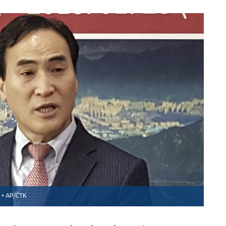
 ▪
AP/ČTK