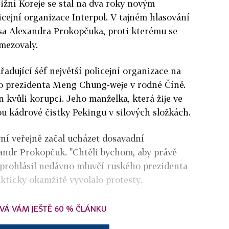
ižní Koreje se stal na dva roky novým
cejní organizace Interpol. V tajném hlasování
usa Alexandra Prokopčuka, proti kterému se
mezovaly.
adující šéf největší policejní organizace na
o prezidenta Meng Chung-weje v rodné Číně.
 kvůli korupci. Jeho manželka, která žije ve
ou kádrové čistky Pekingu v silových složkách.
vní veřejně začal ucházet dosavadní
xandr Prokopčuk. "Chtěli bychom, aby právě
" prohlásil nedávno mluvčí ruského prezidenta
kticky okamžitě vyvolalo protesty.
VÁ VÁM JEŠTĚ 60 % ČLÁNKU