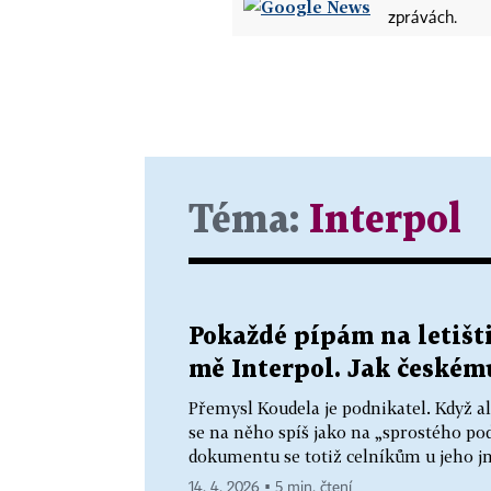
zprávách.
Téma:
Interpol
Pokaždé pípám na letišt
mě Interpol. Jak českém
Přemysl Koudela je podnikatel. Když al
se na něho spíš jako na „sprostého po
dokumentu se totiž celníkům u jeho jm
14. 4. 2026 ▪ 5 min. čtení