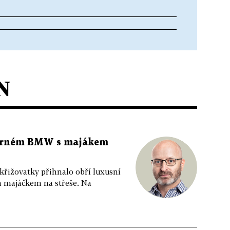
N
 černém BMW s majákem
 křižovatky přihnalo obří luxusní
m majáčkem na střeše. Na